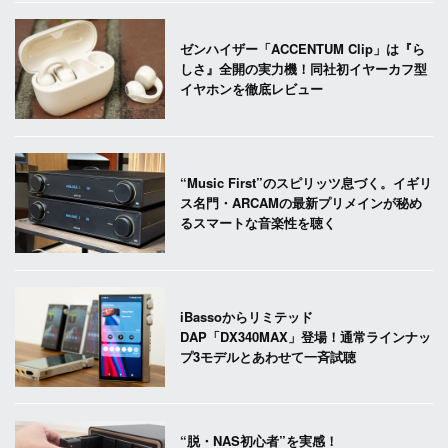
ゼンハイザー「ACCENTUM Clip」は『ら
しさ』全開の実力機！同社初イヤーカフ型
イヤホンを徹底レビュー
“Music First”のスピリッツ息づく。イギリ
ス名門・ARCAMの最新プリメインが秘め
るスマートな音楽性を聴く
iBassoからリミテッド
DAP「DX340MAX」登場！通常ラインナッ
プ3モデルとあわせて一斉試聴
“脱・NAS初心者”を実感！