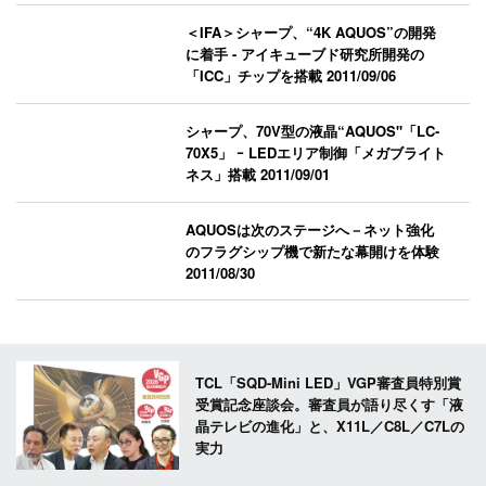
＜IFA＞シャープ、“4K AQUOS”の開発
に着手 - アイキューブド研究所開発の
「ICC」チップを搭載
2011/09/06
シャープ、70V型の液晶“AQUOS"「LC-
70X5」 ｰ LEDエリア制御「メガブライト
ネス」搭載
2011/09/01
AQUOSは次のステージへ－ネット強化
のフラグシップ機で新たな幕開けを体験
2011/08/30
TCL「SQD-Mini LED」VGP審査員特別賞
受賞記念座談会。審査員が語り尽くす「液
晶テレビの進化」と、X11L／C8L／C7Lの
実力