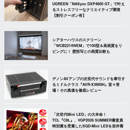
UGREEN「NASync DXP4800 GT」で叶え
るストレスフリーなクリエイティブ環境
【割引クーポン有】
シアターハウスのスクリーン
「WCB2214WEM」で100型＆高画質をリ
ビングに！ 壁投写との画質比較も
デノンAVアンプの次世代サウンドを牽引す
るミドルクラス『AVR-X3900H』堂々登
場！その真価を徹底レビュー
「次世代Mini LED」の大本命！
TCL『C8L』、VGP2026 SUMMER審査員
特別賞を受賞したSQD-Mini LEDを岩井喬