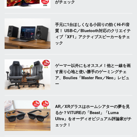
がチェック
手元に1台ほしくなる小回りの効くHi-Fi音
質！ USB-C／Bluetooth対応のクリエイテ
ィブ「XF1」アクティブスピーカーをチェ
ック
ゲーマー以外にもオススメ！他と一線を画
す座り心地と使い勝手のゲーミングチェ
ア、Boulies「Master Rex／Neo」レビュ
ー
AR／XRグラスはホームシアターの夢を見
るか？VITUREの「Beast」「Luma
Ultra」をオーディオビジュアル評論家がチ
ェック！