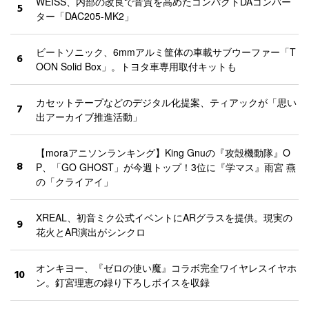
WEISS、内部の改良で音質を高めたコンパクトDAコンバー
5
ター「DAC205-MK2」
ビートソニック、6mmアルミ筐体の車載サブウーファー「T
6
OON Solid Box」。トヨタ車専用取付キットも
カセットテープなどのデジタル化提案、ティアックが「思い
7
出アーカイブ推進活動」
【moraアニソンランキング】King Gnuの『攻殻機動隊』O
8
P、「GO GHOST」が今週トップ！3位に『学マス』雨宮 燕
の「クライアイ」
XREAL、初音ミク公式イベントにARグラスを提供。現実の
9
花火とAR演出がシンクロ
オンキヨー、『ゼロの使い魔』コラボ完全ワイヤレスイヤホ
10
ン。釘宮理恵の録り下ろしボイスを収録