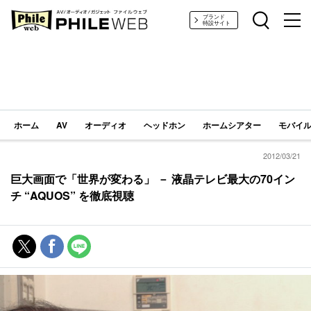
PHILE WEB｜AV/オーディオ/ガジェット
ブランド
特設サイト
ホーム
AV
オーディオ
ヘッドホン
ホームシアター
モバイル
2012/03/21
巨大画面で「世界が変わる」 － 液晶テレビ最大の70イン
チ “AQUOS” を徹底視聴