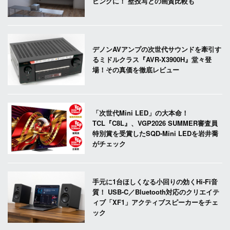
ビングに！ 壁投写との画質比較も
デノンAVアンプの次世代サウンドを牽引す
るミドルクラス『AVR-X3900H』堂々登
場！その真価を徹底レビュー
「次世代Mini LED」の大本命！
TCL『C8L』、VGP2026 SUMMER審査員
特別賞を受賞したSQD-Mini LEDを岩井喬
がチェック
手元に1台ほしくなる小回りの効くHi-Fi音
質！ USB-C／Bluetooth対応のクリエイテ
ィブ「XF1」アクティブスピーカーをチェ
ック