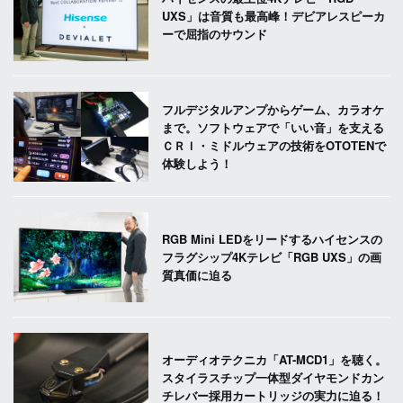
UXS」は音質も最高峰！デビアレスピーカ
ーで屈指のサウンド
フルデジタルアンプからゲーム、カラオケ
まで。ソフトウェアで「いい音」を支える
ＣＲＩ・ミドルウェアの技術をOTOTENで
体験しよう！
RGB Mini LEDをリードするハイセンスの
フラグシップ4Kテレビ「RGB UXS」の画
質真価に迫る
オーディオテクニカ「AT-MCD1」を聴く。
スタイラスチップ一体型ダイヤモンドカン
チレバー採用カートリッジの実力に迫る！