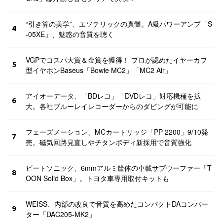
“引き算の美学”、エソテリックの真髄。A級パワーアンプ「S
4
-05XE」、魅惑の音質を聴く
VGPでコスパ大賞＆金賞を獲得！ プロが認めたイヤーカフ
5
型イヤホンBaseus「Bowie MC2」「MC2 Air」
アイオーデータ、「BDレコ」「DVDレコ」対応機種を拡
6
大。各社ブルーレイレコーダーからのダビングが可能に
フェーズメーション、MCカートリッジ「PP-2200」9/10発
7
売。磁気回路見直しやチタンボディ新採用で音質強化
ビートソニック、6mmアルミ筐体の車載サブウーファー「T
8
OON Solid Box」。トヨタ車専用取付キットも
WEISS、内部の改良で音質を高めたコンパクトDAコンバー
9
ター「DAC205-MK2」