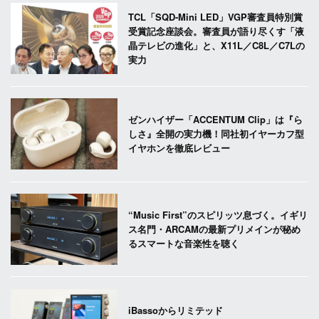
TCL「SQD-Mini LED」VGP審査員特別賞
受賞記念座談会。審査員が語り尽くす「液
晶テレビの進化」と、X11L／C8L／C7Lの
実力
ゼンハイザー「ACCENTUM Clip」は『ら
しさ』全開の実力機！同社初イヤーカフ型
イヤホンを徹底レビュー
“Music First”のスピリッツ息づく。イギリ
ス名門・ARCAMの最新プリメインが秘め
るスマートな音楽性を聴く
iBassoからリミテッド