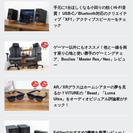
手元に1台ほしくなる小回りの効くHi-Fi音
質！ USB-C／Bluetooth対応のクリエイテ
ィブ「XF1」アクティブスピーカーをチェ
ック
ゲーマー以外にもオススメ！他と一線を画
す座り心地と使い勝手のゲーミングチェ
ア、Boulies「Master Rex／Neo」レビュ
ー
AR／XRグラスはホームシアターの夢を見
るか？VITUREの「Beast」「Luma
Ultra」をオーディオビジュアル評論家がチ
ェック！
Edifierのおすすめ3機種を厳選レビュー！