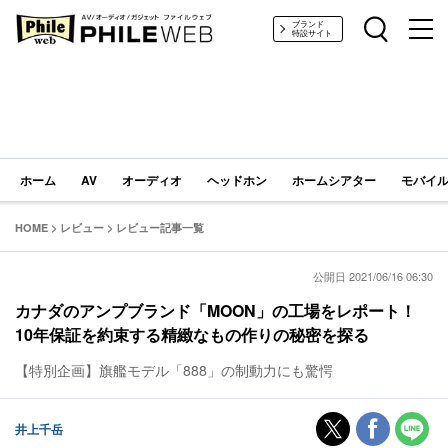
PHILE WEB｜AV/オーディオ/ガジェット
ブランド
特設サイト
ホーム
AV
オーディオ
ヘッドホン
ホームシアター
モバイル
HOME
>
レビュー
>
レビュー記事一覧
公開日 2021/06/16 06:30
カナダのアンプブランド「MOON」の工場をレポート！
10年保証を約束する精緻なもの作りの秘密を探る
【特別企画】旗艦モデル「888」の制動力にも驚愕
井上千岳