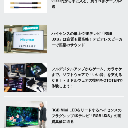
2,000円から手に入る、買うべきケーブル2
選
ハイセンスの最上位4Kテレビ「RGB
UXS」は音質も最高峰！デビアレスピーカ
ーで屈指のサウンド
フルデジタルアンプからゲーム、カラオケ
まで。ソフトウェアで「いい音」を支える
ＣＲＩ・ミドルウェアの技術をOTOTENで
体験しよう！
RGB Mini LEDをリードするハイセンスの
フラグシップ4Kテレビ「RGB UXS」の画
質真価に迫る