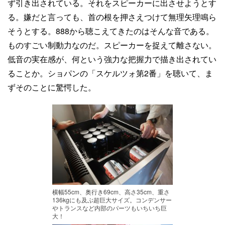
ず引き出されている。それをスピーカーに出させようとす
る。嫌だと言っても、首の根を押さえつけて無理矢理鳴ら
そうとする。888から聴こえてきたのはそんな音である。
ものすごい制動力なのだ。スピーカーを捉えて離さない。
低音の実在感が、何という強力な把握力で描き出されてい
ることか。ショパンの「スケルツォ第2番」を聴いて、ま
ずそのことに驚愕した。
横幅55cm、奥行き69cm、高さ35cm、重さ
136kgにも及ぶ超巨大サイズ。コンデンサー
やトランスなど内部のパーツもいちいち巨
大！