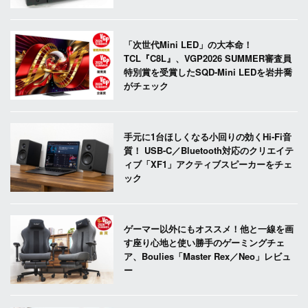
「次世代Mini LED」の大本命！
TCL『C8L』、VGP2026 SUMMER審査員
特別賞を受賞したSQD-Mini LEDを岩井喬
がチェック
手元に1台ほしくなる小回りの効くHi-Fi音
質！ USB-C／Bluetooth対応のクリエイテ
ィブ「XF1」アクティブスピーカーをチェ
ック
ゲーマー以外にもオススメ！他と一線を画
す座り心地と使い勝手のゲーミングチェ
ア、Boulies「Master Rex／Neo」レビュ
ー