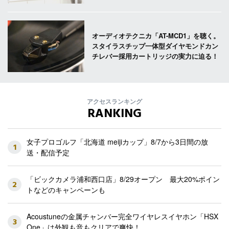
オーディオテクニカ「AT-MCD1」を聴く。
スタイラスチップ一体型ダイヤモンドカン
チレバー採用カートリッジの実力に迫る！
アクセスランキング
RANKING
女子プロゴルフ「北海道 meijiカップ」8/7から3日間の放
1
送・配信予定
「ビックカメラ浦和西口店」8/29オープン 最大20%ポイン
2
トなどのキャンペーンも
Acoustuneの金属チャンバー完全ワイヤレスイヤホン「HSX
3
One」は外観も音もクリアで爽快！