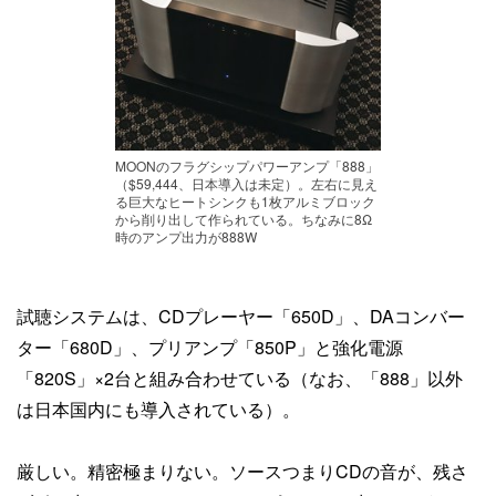
MOONのフラグシップパワーアンプ「888」
（$59,444、日本導入は未定）。左右に見え
る巨大なヒートシンクも1枚アルミブロック
から削り出して作られている。ちなみに8Ω
時のアンプ出力が888W
試聴システムは、CDプレーヤー「650D」、DAコンバー
ター「680D」、プリアンプ「850P」と強化電源
「820S」×2台と組み合わせている（なお、「888」以外
は日本国内にも導入されている）。
厳しい。精密極まりない。ソースつまりCDの音が、残さ