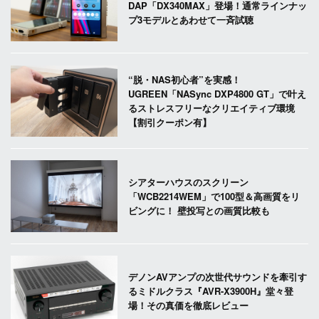
DAP「DX340MAX」登場！通常ラインナッ
プ3モデルとあわせて一斉試聴
“脱・NAS初心者”を実感！
UGREEN「NASync DXP4800 GT」で叶え
るストレスフリーなクリエイティブ環境
【割引クーポン有】
シアターハウスのスクリーン
「WCB2214WEM」で100型＆高画質をリ
ビングに！ 壁投写との画質比較も
デノンAVアンプの次世代サウンドを牽引す
るミドルクラス『AVR-X3900H』堂々登
場！その真価を徹底レビュー