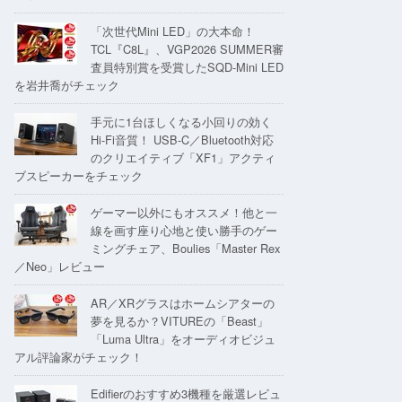
「次世代Mini LED」の大本命！
TCL『C8L』、VGP2026 SUMMER審
査員特別賞を受賞したSQD-Mini LED
を岩井喬がチェック
手元に1台ほしくなる小回りの効く
Hi-Fi音質！ USB-C／Bluetooth対応
のクリエイティブ「XF1」アクティ
ブスピーカーをチェック
ゲーマー以外にもオススメ！他と一
線を画す座り心地と使い勝手のゲー
ミングチェア、Boulies「Master Rex
／Neo」レビュー
AR／XRグラスはホームシアターの
夢を見るか？VITUREの「Beast」
「Luma Ultra」をオーディオビジュ
アル評論家がチェック！
Edifierのおすすめ3機種を厳選レビュ