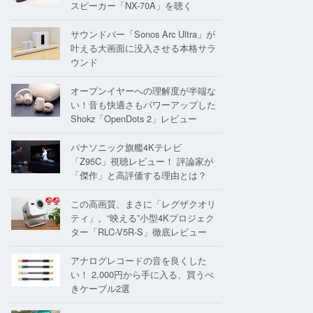
スピーカー「NX-70A」を聴く
サウンドバー「Sonos Arc Ultra」が
叶える大画面に没入させる本格サラ
ウンド
オープンイヤーへの理解度が半端な
い！音も快適さもパワーアップした
Shokz「OpenDots 2」レビュー
パナソニック旗艦4Kテレビ
「Z95C」視聴レビュー！ 評論家が
「傑作」と高評価する理由とは？
この高画質、まさに「レグザクオリ
ティ」。“映える”小型4Kプロジェク
ター「RLC-V5R-S」徹底レビュー
アナログレコードの音を良くした
い！ 2,000円から手に入る、買うべ
きケーブル2選