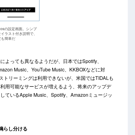
nosの設定画面。シンプ
なイラスト付き説明で、
定も簡単だ
よっても異なるようだが、日本ではSpotify、
c、Amazon Music、YouTube Music、KKBOXなどに対
のストリーミングは利用できないが、米国ではTIDALも
の利用可能なサービスが増えるよう、将来のアップデ
Apple Music、Spotify、Amazonミュージッ
鳴らし分ける