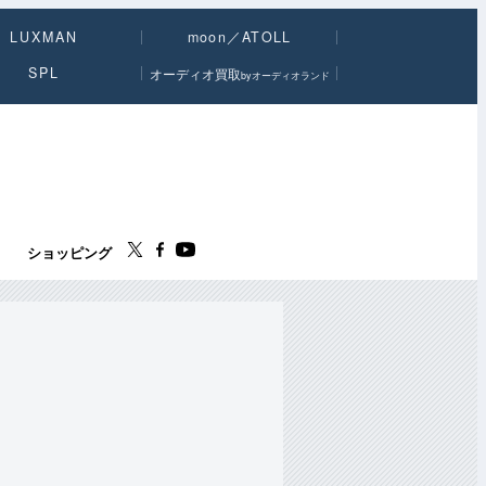
LUXMAN
moon／ATOLL
SPL
オーディオ買取
byオーディオランド
ス
ショッピング