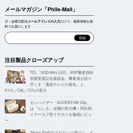
メールマガジン「Phile-Mail」
月～金曜日配信
だけで、最新情報を無
メールアドレスの入力
料でお届けします
注目製品クローズアップ
TCL「SQD-Mini LED」VGP審査員特
別賞受賞記念座談会。審査員が語り
尽くす「液晶テレビの進化」と、
X11L／C8L／C7Lの実力
ゼンハイザー「ACCENTUM Clip」
は『らしさ』全開の実力機！同社初
イヤーカフ型イヤホンを徹底レビュ
ー
“Music First”のスピリッツ息づく。イ