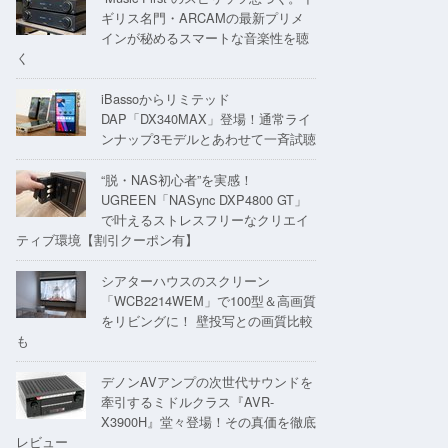
ギリス名門・ARCAMの最新プリメ
インが秘めるスマートな音楽性を聴
く
iBassoからリミテッド
DAP「DX340MAX」登場！通常ライ
ンナップ3モデルとあわせて一斉試聴
“脱・NAS初心者”を実感！
UGREEN「NASync DXP4800 GT」
で叶えるストレスフリーなクリエイ
ティブ環境【割引クーポン有】
シアターハウスのスクリーン
「WCB2214WEM」で100型＆高画質
をリビングに！ 壁投写との画質比較
も
デノンAVアンプの次世代サウンドを
牽引するミドルクラス『AVR-
X3900H』堂々登場！その真価を徹底
レビュー