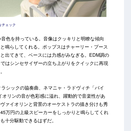
質をチェック
明るい音色を持っている。音像はクッキリと明瞭な傾向
きと鳴らしてくれる。ポップスはチャーリー・プース
と出てきて、ベースには力感がみなぎる。EDM調の
pa」ではシンセサイザーの立ち上がりをクイックに再現
る。
で、クラシックの協奏曲、ネマニャ・ラドヴィチ「バイ
ァイオリンの音が色彩感に溢れ、躍動的で音楽性があ
のヴァイオリンと背景のオーケストラの描き分けも秀
45万円の上級スピーカーをしっかりと鳴らしてくれ
でも十分駆動できるはずだ。