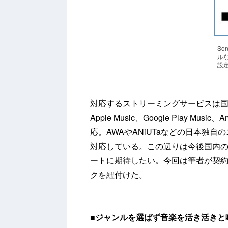
So
ル
設
対応するストリーミングサービスは国に
Apple Music、Google Play Musi
応。AWAやANiUTaなどの日本独自
対応している。この辺りは今後国内
ートに期待したい。今回は筆者が契約している
クを紐付けた。
■
ジャンルを選ばず音楽を活き活きと