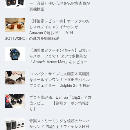
ー！音質と使い心地をVGP審査員が
実機検証
【評論家レビュー有】オーテクのお
しゃれノイキャンイヤホンが
Amazonで超お得！「ATH-
SQ1TW2NC」の魅力を徹底解説！
【期間限定クーポン情報も】日常か
らスポーツまで！ タフで多機能な
「Amazfit Active Max」をレビュー
コンパクトサイズに大画面＆高画質
をオールインワン！ ETOEモバイル
プロジェクター「Dolphin 2」を検証
プロも高評価。EarFun「Clip2」全方
位レビュー！【割引クーポン情報あ
り】
音楽ストリーミングを信頼のヤマハ
サウンドで鳴らす！ワイヤレスHiFi