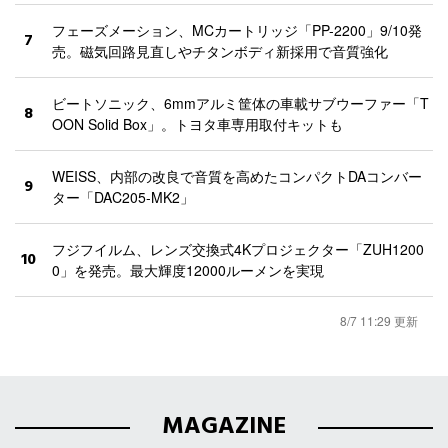
フェーズメーション、MCカートリッジ「PP-2200」9/10発
7
売。磁気回路見直しやチタンボディ新採用で音質強化
ビートソニック、6mmアルミ筐体の車載サブウーファー「T
8
OON Solid Box」。トヨタ車専用取付キットも
WEISS、内部の改良で音質を高めたコンパクトDAコンバー
9
ター「DAC205-MK2」
フジフイルム、レンズ交換式4Kプロジェクター「ZUH1200
10
0」を発売。最大輝度12000ルーメンを実現
8/7 11:29 更新
MAGAZINE