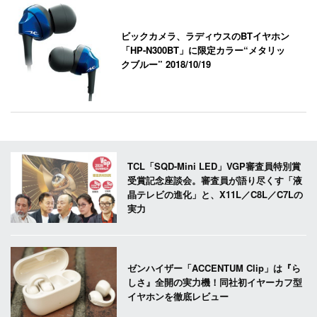
ビックカメラ、ラディウスのBTイヤホン
「HP-N300BT」に限定カラー“メタリッ
クブルー”
2018/10/19
TCL「SQD-Mini LED」VGP審査員特別賞
受賞記念座談会。審査員が語り尽くす「液
晶テレビの進化」と、X11L／C8L／C7Lの
実力
ゼンハイザー「ACCENTUM Clip」は『ら
しさ』全開の実力機！同社初イヤーカフ型
イヤホンを徹底レビュー