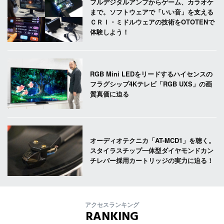
フルデジタルアンプからゲーム、カラオケ
まで。ソフトウェアで「いい音」を支える
ＣＲＩ・ミドルウェアの技術をOTOTENで
体験しよう！
RGB Mini LEDをリードするハイセンスの
フラグシップ4Kテレビ「RGB UXS」の画
質真価に迫る
オーディオテクニカ「AT-MCD1」を聴く。
スタイラスチップ一体型ダイヤモンドカン
チレバー採用カートリッジの実力に迫る！
アクセスランキング
RANKING