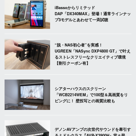
iBassoからリミテッド
DAP「DX340MAX」登場！通常ラインナッ
プ3モデルとあわせて一斉試聴
“脱・NAS初心者”を実感！
UGREEN「NASync DXP4800 GT」で叶え
るストレスフリーなクリエイティブ環境
【割引クーポン有】
シアターハウスのスクリーン
「WCB2214WEM」で100型＆高画質をリ
ビングに！ 壁投写との画質比較も
デノンAVアンプの次世代サウンドを牽引す
るミドルクラス『AVR-X3900H』堂々登