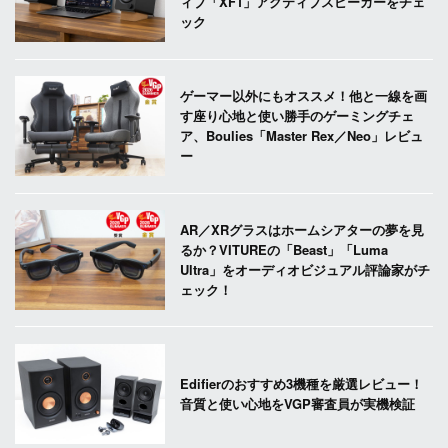
ィブ「XF1」アクティブスピーカーをチェ
ック
ゲーマー以外にもオススメ！他と一線を画
す座り心地と使い勝手のゲーミングチェ
ア、Boulies「Master Rex／Neo」レビュ
ー
AR／XRグラスはホームシアターの夢を見
るか？VITUREの「Beast」「Luma
Ultra」をオーディオビジュアル評論家がチ
ェック！
Edifierのおすすめ3機種を厳選レビュー！
音質と使い心地をVGP審査員が実機検証