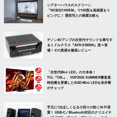
シアターハウスのスクリーン
「WCB2214WEM」で100型＆高画質をリ
ビングに！ 壁投写との画質比較も
デノンAVアンプの次世代サウンドを牽引す
るミドルクラス『AVR-X3900H』堂々登
場！その真価を徹底レビュー
「次世代Mini LED」の大本命！
TCL『C8L』、VGP2026 SUMMER審査員
特別賞を受賞したSQD-Mini LEDを岩井喬
がチェック
手元に1台ほしくなる小回りの効くHi-Fi音
質！ USB-C／Bluetooth対応のクリエイテ