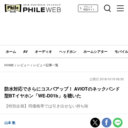
PHILE WEB｜AV/オーディオ/ガジェット
ブランド
特設サイト
ホーム
AV
オーディオ
ヘッドホン
ホームシアター
モバイル
HOME
>
レビュー
>
レビュー記事一覧
公開日 2018/10/19 06:30
防水対応でさらにコスパアップ！ AVIOTのネックバンド
型BTイヤホン「WE-D01b」を聴いた
【特別企画】同価格帯では引き出せない持ち味
山本 敦