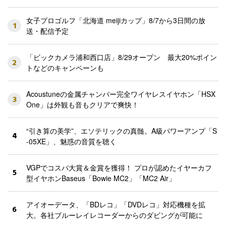
女子プロゴルフ「北海道 meijiカップ」8/7から3日間の放
1
送・配信予定
「ビックカメラ浦和西口店」8/29オープン 最大20%ポイン
2
トなどのキャンペーンも
Acoustuneの金属チャンバー完全ワイヤレスイヤホン「HSX
3
One」は外観も音もクリアで爽快！
“引き算の美学”、エソテリックの真髄。A級パワーアンプ「S
4
-05XE」、魅惑の音質を聴く
VGPでコスパ大賞＆金賞を獲得！ プロが認めたイヤーカフ
5
型イヤホンBaseus「Bowie MC2」「MC2 Air」
アイオーデータ、「BDレコ」「DVDレコ」対応機種を拡
6
大。各社ブルーレイレコーダーからのダビングが可能に