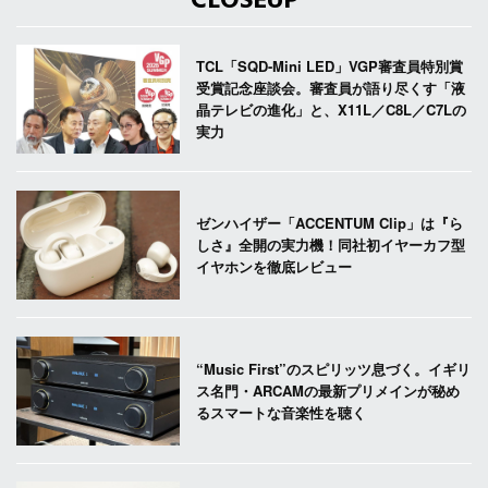
CLOSEUP
TCL「SQD-Mini LED」VGP審査員特別賞
受賞記念座談会。審査員が語り尽くす「液
晶テレビの進化」と、X11L／C8L／C7Lの
実力
ゼンハイザー「ACCENTUM Clip」は『ら
しさ』全開の実力機！同社初イヤーカフ型
イヤホンを徹底レビュー
“Music First”のスピリッツ息づく。イギリ
ス名門・ARCAMの最新プリメインが秘め
るスマートな音楽性を聴く