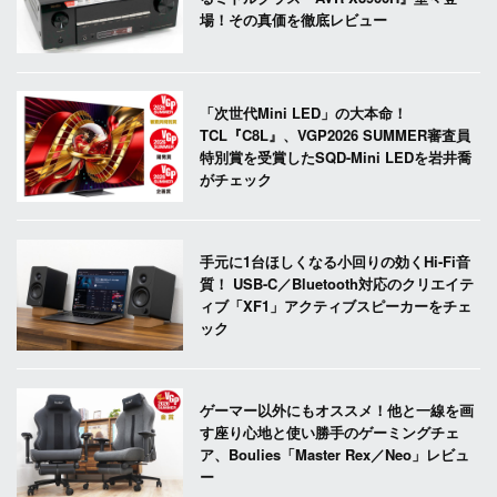
場！その真価を徹底レビュー
「次世代Mini LED」の大本命！
TCL『C8L』、VGP2026 SUMMER審査員
特別賞を受賞したSQD-Mini LEDを岩井喬
がチェック
手元に1台ほしくなる小回りの効くHi-Fi音
質！ USB-C／Bluetooth対応のクリエイテ
ィブ「XF1」アクティブスピーカーをチェ
ック
ゲーマー以外にもオススメ！他と一線を画
す座り心地と使い勝手のゲーミングチェ
ア、Boulies「Master Rex／Neo」レビュ
ー