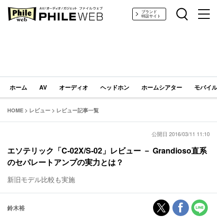
PHILE WEB｜AV/オーディオ/ガジェット
ブランド
特設サイト
ホーム
AV
オーディオ
ヘッドホン
ホームシアター
モバイル
HOME
>
レビュー
>
レビュー記事一覧
公開日 2016/03/11 11:10
エソテリック「C-02X/S-02」レビュー － Grandioso直系
のセパレートアンプの実力とは？
新旧モデル比較も実施
鈴木裕