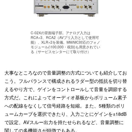
C-02Xの背面端子部。アナログ入力は
RCA×3、RCA2（AVプリ入力として使用可
能）、XLR×2を装備。MM/MC対応のフォノ
モジュール(\100,000・税別)も用意されてい
る（サービスセンターにて取り付け）
大事なところなので音量調整の方式についても紹介してお
こう。フルバランスで構成されるラダー型の抵抗を切り替
えるやり方で、ゲインをコントロールして音量を調節する
方式だ。これによってオーディオ基板からボリューム素子
への配線をなくして信号経路を短縮。また、5種類のボリ
ュームカーブを選択できたり、入力ごとにゲインを±18dB
で設定、AVスルー出力を持たせられるなど、音量調整に
関しての多機能さが特徴でもある。