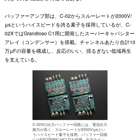
バッファーアンプ部は、C-02からスルーレートが2000V/
μsというハイスピードを誇る素子を採用しているが、C-
02XではGrandioso C1用に開発したスーパーキャパシター
アレイ（コンデンサー）を搭載。チャンネルあたり合計10
万μFの容量を構成し、反応のいい、揺るぎない低域再生
を支えている。
C-02Xの出力バッファー回路には、電流出力
能力が高く、スルーレートが2000V/μsとい
うハイスピード素子を採用。バッファー回路
にはESOTERIC-HCLDを採用。出力ライン