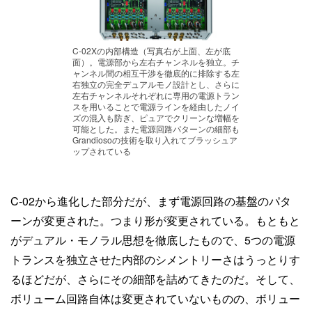
C-02Xの内部構造（写真右が上面、左が底
面）。電源部から左右チャンネルを独立。チ
ャンネル間の相互干渉を徹底的に排除する左
右独立の完全デュアルモノ設計とし、さらに
左右チャンネルそれぞれに専用の電源トラン
スを用いることで電源ラインを経由したノイ
ズの混入も防ぎ、ピュアでクリーンな増幅を
可能とした。また電源回路パターンの細部も
Grandiosoの技術を取り入れてブラッシュア
ップされている
C-02から進化した部分だが、まず電源回路の基盤のパタ
ーンが変更された。つまり形が変更されている。もともと
がデュアル・モノラル思想を徹底したもので、5つの電源
トランスを独立させた内部のシメントリーさはうっとりす
るほどだが、さらにその細部を詰めてきたのだ。そして、
ボリューム回路自体は変更されていないものの、ボリュー