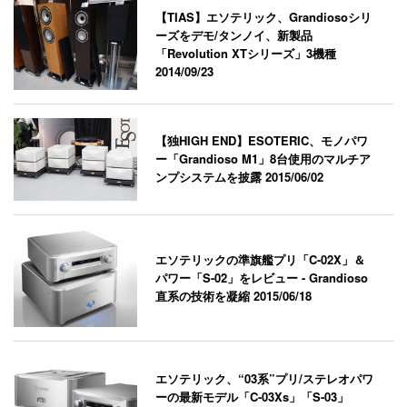
【TIAS】エソテリック、Grandiosoシリ
ーズをデモ/タンノイ、新製品
「Revolution XTシリーズ」3機種
2014/09/23
【独HIGH END】ESOTERIC、モノパワ
ー「Grandioso M1」8台使用のマルチア
ンプシステムを披露
2015/06/02
エソテリックの準旗艦プリ「C-02X」＆
パワー「S-02」をレビュー - Grandioso
直系の技術を凝縮
2015/06/18
エソテリック、“03系”プリ/ステレオパワ
ーの最新モデル「C-03Xs」「S-03」