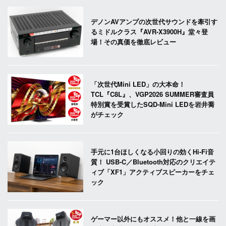
デノンAVアンプの次世代サウンドを牽引す
るミドルクラス『AVR-X3900H』堂々登
場！その真価を徹底レビュー
「次世代Mini LED」の大本命！
TCL『C8L』、VGP2026 SUMMER審査員
特別賞を受賞したSQD-Mini LEDを岩井喬
がチェック
手元に1台ほしくなる小回りの効くHi-Fi音
質！ USB-C／Bluetooth対応のクリエイテ
ィブ「XF1」アクティブスピーカーをチェ
ック
ゲーマー以外にもオススメ！他と一線を画