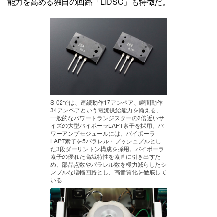
能力を高める独自の回路「LIDSC」も特徴だ。
S-02では、連続動作17アンペア、瞬間動作
34アンペアという電流供給能力を備える、
一般的なパワートランジスターの2倍近いサ
イズの大型バイポーラLAPT素子を採用。パ
ワーアンプモジュールには、バイポーラ
LAPT素子を5パラレル・プッシュプルとし
た3段ダーリントン構成を採用。バイポーラ
素子の優れた高域特性を素直に引き出すた
め、部品点数やパラレル数を極力減らしたシ
ンプルな増幅回路とし、高音質化を徹底して
いる