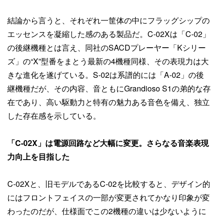
結論から言うと、それぞれ一筐体の中にフラッグシップの
エッセンスを凝縮した感のある製品だ。C-02Xは「C-02」
の後継機種とは言え、同社のSACDプレーヤー「Kシリー
ズ」の“X”型番をまとう最新の4機種同様、その表現力は大
きな進化を遂げている。S-02は系譜的には「A-02」の後
継機種だが、その内容、音ともにGrandioso S1の弟的な存
在であり、高い駆動力と特有の魅力ある音色を備え、独立
した存在感を示している。
「C-02X」は電源回路など大幅に変更。さらなる音楽表現
力向上を目指した
C-02Xと、旧モデルであるC-02を比較すると、デザイン的
にはフロントフェイスの一部が変更されてかなり印象が変
わったのだが、仕様面でこの2機種の違いは少ないように