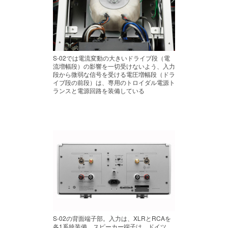
S-02では電流変動の大きいドライブ段（電
流増幅段）の影響を一切受けないよう、入力
段から微弱な信号を受ける電圧増幅段（ドラ
イブ段の前段）は、専用のトロイダル電源ト
ランスと電源回路を装備している
S-02の背面端子部。入力は、XLRとRCAを
各1系統装備。スピーカー端子は、ドイツ