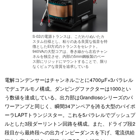
S-02の電源トランスは、こだわりぬいたカ
スタム仕様とし、粘りのある良質な低音を特
徴としたEI方式のトランスをセレクト。
940VAの大型コアは、巻き線から左右チャン
ネルを独立させ、内部の5mm鋼板製のベー
ス部にリジッドにマウントすることで、限り
なくピュアな音質を追求している
電解コンデンサーはチャンネルごとに4700μF×3パラレル
でデュアルモノ構成。ダンピングファクターは1000とい
う数値を達成している。出力部はGrandiosoシリーズのパ
ワーアンプと同じく、瞬間34アンペアを誇る大型のバイポ
ーラLAPTトランジスター。これを5パラレルでプッシュプ
ルとした3段ダーリントン回路を構成。また、ドライブ段2
段目から最終段への出力インピーダンスを下げ、電流供給