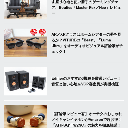
す座り心地と使い勝手のゲーミングチェ
ア、Boulies「Master Rex／Neo」レビュ
ー
AR／XRグラスはホームシアターの夢を見
るか？VITUREの「Beast」「Luma
Ultra」をオーディオビジュアル評論家がチ
ェック！
Edifierのおすすめ3機種を厳選レビュー！
音質と使い心地をVGP審査員が実機検証
【評論家レビュー有】オーテクのおしゃれ
ノイキャンイヤホンがAmazonで超お得！
「ATH-SQ1TW2NC」の魅力を徹底解説！