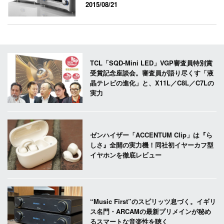
2015/08/21
TCL「SQD-Mini LED」VGP審査員特別賞
受賞記念座談会。審査員が語り尽くす「液
晶テレビの進化」と、X11L／C8L／C7Lの
実力
ゼンハイザー「ACCENTUM Clip」は『ら
しさ』全開の実力機！同社初イヤーカフ型
イヤホンを徹底レビュー
“Music First”のスピリッツ息づく。イギリ
ス名門・ARCAMの最新プリメインが秘め
るスマートな音楽性を聴く