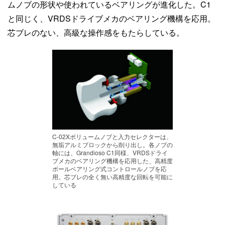
ムノブの形状や使われているベアリングが進化した。C1
と同じく、VRDSドライブメカのベアリング機構を応用。
芯ブレのない、高級な操作感をもたらしている。
C-02Xボリュームノブと入力セレクターは、
無垢アルミブロックから削り出し。各ノブの
軸には、Grandioso C1同様、VRDSドライ
ブメカのベアリング機構を応用した、高精度
ボールベアリング式コントロールノブを応
用。芯ブレの全く無い高精度な回転を可能に
している