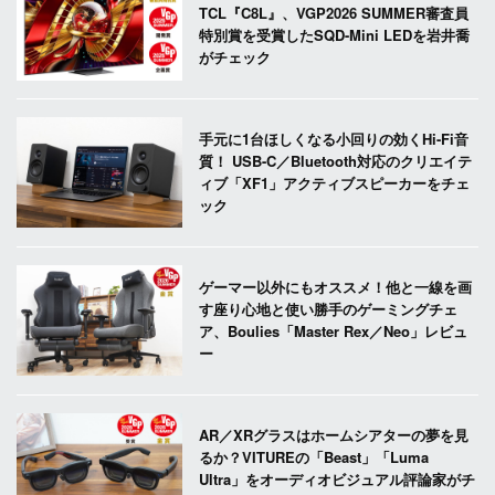
TCL『C8L』、VGP2026 SUMMER審査員
特別賞を受賞したSQD-Mini LEDを岩井喬
がチェック
手元に1台ほしくなる小回りの効くHi-Fi音
質！ USB-C／Bluetooth対応のクリエイテ
ィブ「XF1」アクティブスピーカーをチェ
ック
ゲーマー以外にもオススメ！他と一線を画
す座り心地と使い勝手のゲーミングチェ
ア、Boulies「Master Rex／Neo」レビュ
ー
AR／XRグラスはホームシアターの夢を見
るか？VITUREの「Beast」「Luma
Ultra」をオーディオビジュアル評論家がチ