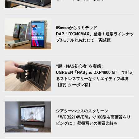
iBassoからリミテッド
DAP「DX340MAX」登場！通常ラインナッ
プ3モデルとあわせて一斉試聴
“脱・NAS初心者”を実感！
UGREEN「NASync DXP4800 GT」で叶え
るストレスフリーなクリエイティブ環境
【割引クーポン有】
シアターハウスのスクリーン
「WCB2214WEM」で100型＆高画質をリ
ビングに！ 壁投写との画質比較も