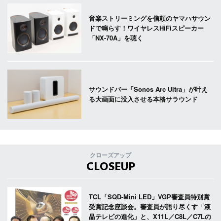
音楽ストリーミングを信頼のヤマハサウン
ドで鳴らす！ワイヤレスHiFiスピーカー
「NX-70A」を聴く
サウンドバー「Sonos Arc Ultra」が叶え
る大画面に没入させる本格サラウンド
クローズアップ
CLOSEUP
TCL「SQD-Mini LED」VGP審査員特別賞
受賞記念座談会。審査員が語り尽くす「液
晶テレビの進化」と、X11L／C8L／C7Lの