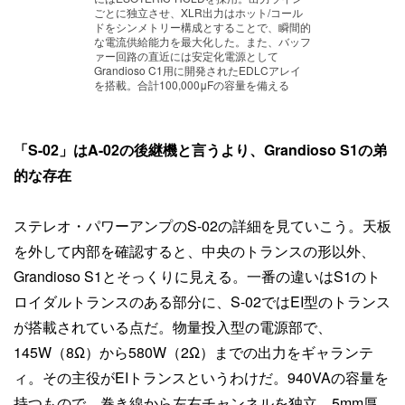
ごとに独立させ、XLR出力はホット/コール
ドをシンメトリー構成とすることで、瞬間的
な電流供給能力を最大化した。また、バッフ
ァー回路の直近には安定化電源として
Grandioso C1用に開発されたEDLCアレイ
を搭載。合計100,000μFの容量を備える
「S-02」はA-02の後継機と言うより、Grandioso S1の弟
的な存在
ステレオ・パワーアンプのS-02の詳細を見ていこう。天板
を外して内部を確認すると、中央のトランスの形以外、
Grandioso S1とそっくりに見える。一番の違いはS1のト
ロイダルトランスのある部分に、S-02ではEI型のトランス
が搭載されている点だ。物量投入型の電源部で、
145W（8Ω）から580W（2Ω）までの出力をギャランテ
ィ。その主役がEIトランスというわけだ。940VAの容量を
持つもので、巻き線から左右チャンネルを独立。5mm厚