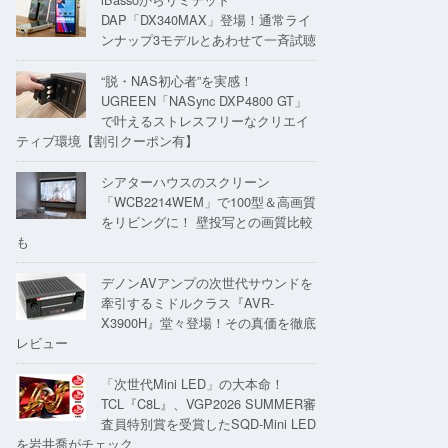
DAP「DX340MAX」登場！通常ライ
ンナップ3モデルとあわせて一斉試聴
“脱・NAS初心者”を実感！
UGREEN「NASync DXP4800 GT」
で叶えるストレスフリーなクリエイ
ティブ環境【割引クーポン有】
シアターハウスのスクリーン
「WCB2214WEM」で100型＆高画質
をリビングに！ 壁投写との画質比較
も
デノンAVアンプの次世代サウンドを
牽引するミドルクラス『AVR-
X3900H』堂々登場！その真価を徹底
レビュー
「次世代Mini LED」の大本命！
TCL『C8L』、VGP2026 SUMMER審
査員特別賞を受賞したSQD-Mini LED
を岩井喬がチェック