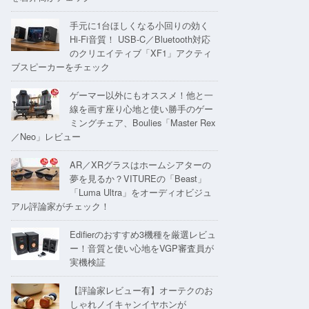
手元に1台ほしくなる小回りの効く
Hi-Fi音質！ USB-C／Bluetooth対応
のクリエイティブ「XF1」アクティ
ブスピーカーをチェック
ゲーマー以外にもオススメ！他と一
線を画す座り心地と使い勝手のゲー
ミングチェア、Boulies「Master Rex
／Neo」レビュー
AR／XRグラスはホームシアターの
夢を見るか？VITUREの「Beast」
「Luma Ultra」をオーディオビジュ
アル評論家がチェック！
Edifierのおすすめ3機種を厳選レビュ
ー！音質と使い心地をVGP審査員が
実機検証
【評論家レビュー有】オーテクのお
しゃれノイキャンイヤホンが