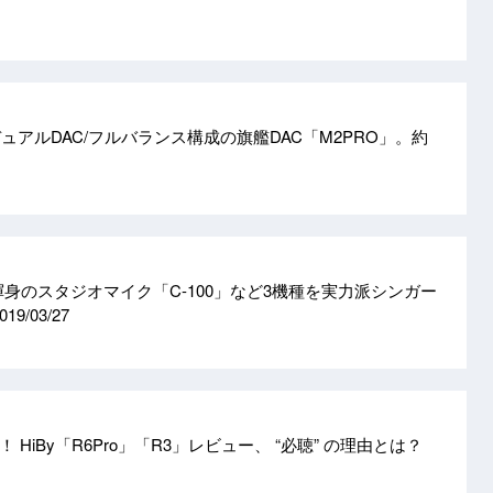
、デュアルDAC/フルバランス構成の旗艦DAC「M2PRO」。約
渾身のスタジオマイク「C-100」など3機種を実力派シンガー
019/03/27
 HiBy「R6Pro」「R3」レビュー、 “必聴” の理由とは？