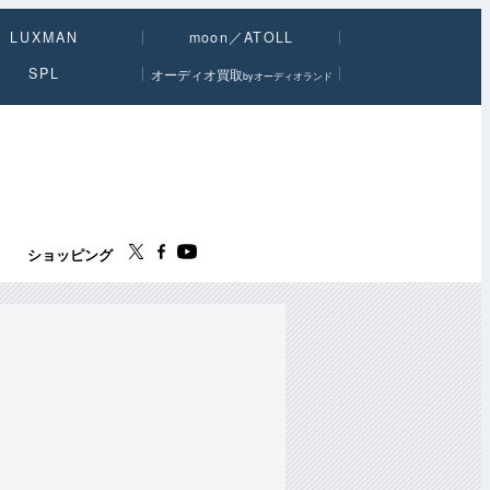
LUXMAN
moon／ATOLL
SPL
オーディオ買取
byオーディオランド
ス
ショッピング