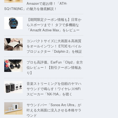
Amazonで超お得！「ATH-
SQ1TW2NC」の魅力を徹底解説！
【期間限定クーポン情報も】日常か
らスポーツまで！ タフで多機能な
「Amazfit Active Max」をレビュー
コンパクトサイズに大画面＆高画質
をオールインワン！ ETOEモバイル
プロジェクター「Dolphin 2」を検証
プロも高評価。EarFun「Clip2」全方
位レビュー！【割引クーポン情報あ
り】
音楽ストリーミングを信頼のヤマハ
サウンドで鳴らす！ワイヤレスHiFi
スピーカー「NX-70A」を聴く
サウンドバー「Sonos Arc Ultra」が
叶える大画面に没入させる本格サラ
ウンド