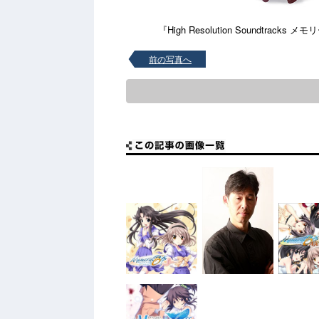
『High Resolution Soundtra
前の写真へ