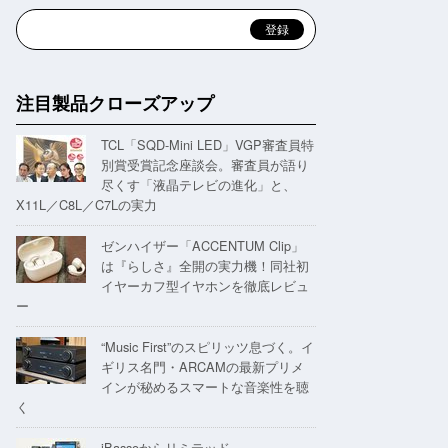
注目製品クローズアップ
TCL「SQD-Mini LED」VGP審査員特
別賞受賞記念座談会。審査員が語り
尽くす「液晶テレビの進化」と、
X11L／C8L／C7Lの実力
ゼンハイザー「ACCENTUM Clip」
は『らしさ』全開の実力機！同社初
イヤーカフ型イヤホンを徹底レビュ
ー
“Music First”のスピリッツ息づく。イ
ギリス名門・ARCAMの最新プリメ
インが秘めるスマートな音楽性を聴
く
iBassoからリミテッド