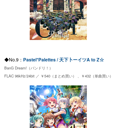
◆No.9：
Pastel*Palettes / 天下卜ーイツA to Z☆
BanG Dream!（バンドリ！）
FLAC 96kHz/24bit ／ ￥540（まとめ買い） 、￥432（単曲買い）