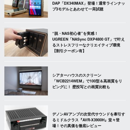
DAP「DX340MAX」登場！通常ラインナッ
プ3モデルとあわせて一斉試聴
“脱・NAS初心者”を実感！
UGREEN「NASync DXP4800 GT」で叶え
るストレスフリーなクリエイティブ環境
【割引クーポン有】
シアターハウスのスクリーン
「WCB2214WEM」で100型＆高画質をリ
ビングに！ 壁投写との画質比較も
デノンAVアンプの次世代サウンドを牽引す
るミドルクラス『AVR-X3900H』堂々登
場！その真価を徹底レビュー