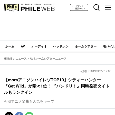
PHILE WEB｜AV/オーディオ/ガジェット
ブランド
特設サイト
ホーム
AV
オーディオ
ヘッドホン
ホームシアター
モバイル
HOME
>
ニュース
>
AV&ホームシアターニュース
公開日 2019/02/27 12:00
【moraアニソンハイレゾTOP10】シティーハンター
「Get Wild」が堂々1位！ 『バンドリ！』同時発売タイト
ルもランクイン
今期アニメ楽曲も人気をキープ