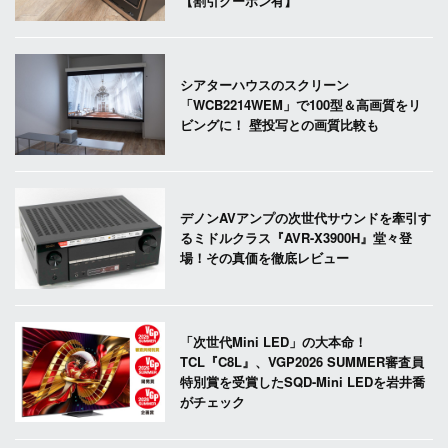
【割引クーポン有】
シアターハウスのスクリーン
「WCB2214WEM」で100型＆高画質をリ
ビングに！ 壁投写との画質比較も
デノンAVアンプの次世代サウンドを牽引す
るミドルクラス『AVR-X3900H』堂々登
場！その真価を徹底レビュー
「次世代Mini LED」の大本命！
TCL『C8L』、VGP2026 SUMMER審査員
特別賞を受賞したSQD-Mini LEDを岩井喬
がチェック