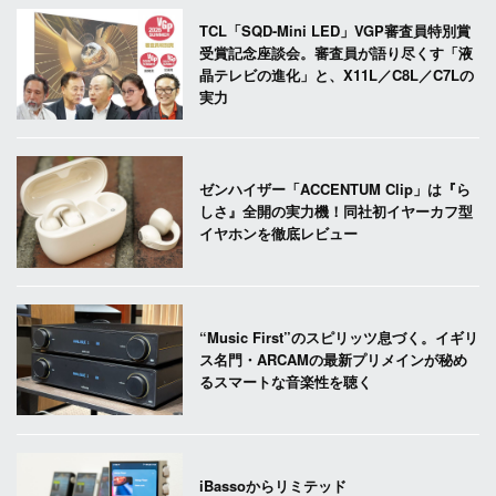
TCL「SQD-Mini LED」VGP審査員特別賞
受賞記念座談会。審査員が語り尽くす「液
晶テレビの進化」と、X11L／C8L／C7Lの
実力
ゼンハイザー「ACCENTUM Clip」は『ら
しさ』全開の実力機！同社初イヤーカフ型
イヤホンを徹底レビュー
“Music First”のスピリッツ息づく。イギリ
ス名門・ARCAMの最新プリメインが秘め
るスマートな音楽性を聴く
iBassoからリミテッド