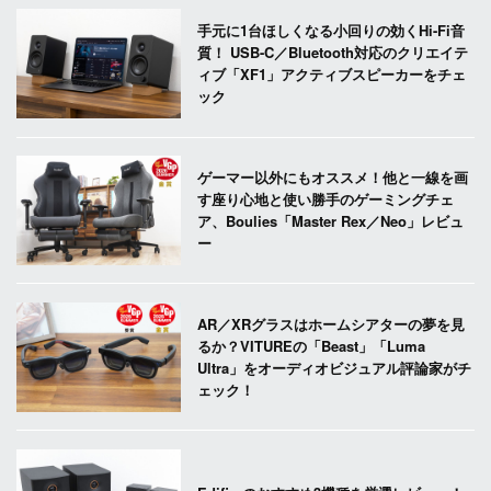
手元に1台ほしくなる小回りの効くHi-Fi音
質！ USB-C／Bluetooth対応のクリエイテ
ィブ「XF1」アクティブスピーカーをチェ
ック
ゲーマー以外にもオススメ！他と一線を画
す座り心地と使い勝手のゲーミングチェ
ア、Boulies「Master Rex／Neo」レビュ
ー
AR／XRグラスはホームシアターの夢を見
るか？VITUREの「Beast」「Luma
Ultra」をオーディオビジュアル評論家がチ
ェック！