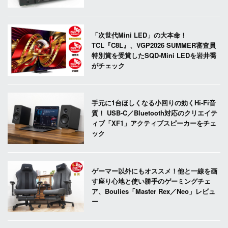
「次世代Mini LED」の大本命！
TCL『C8L』、VGP2026 SUMMER審査員
特別賞を受賞したSQD-Mini LEDを岩井喬
がチェック
手元に1台ほしくなる小回りの効くHi-Fi音
質！ USB-C／Bluetooth対応のクリエイテ
ィブ「XF1」アクティブスピーカーをチェ
ック
ゲーマー以外にもオススメ！他と一線を画
す座り心地と使い勝手のゲーミングチェ
ア、Boulies「Master Rex／Neo」レビュ
ー