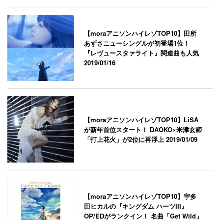
【moraアニソンハイレゾTOP10】田所
あずさニューシングルが初登場1位！
『レヴュースタァライト』関連曲も人気
2019/01/16
【moraアニソンハイレゾTOP10】LiSA
が新年首位スタート！ DAOKO×米津玄師
「打上花火」が2位に再浮上
2019/01/09
【moraアニソンハイレゾTOP10】宇多
田ヒカルの『キングダム ハーツIII』
OP/EDがランクイン！ 名曲「Get Wild」