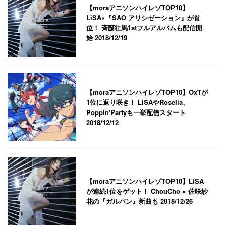
【moraアニソンハイレゾTOP10】
LiSA×『SAO アリシゼーション』が首
位！ 斉藤壮馬1stフルアルバムも配信開
始
2018/12/19
【moraアニソンハイレゾTOP10】OxTが
1位に返り咲き！ LiSAやRoselia、
Poppin'Partyも一挙配信スタート
2018/12/12
【moraアニソンハイレゾTOP10】LiSA
が連続1位をゲット！ ChouCho × 佐咲紗
花の『ガルパン』新曲も
2018/12/26