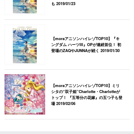
も
2019/01/23
【moraアニソンハイレゾTOP10】『キ
ングダム ハーツIII』OPが連続首位！ 初
登場のZAQやJUNNAが続く
2019/01/30
【moraアニソンハイレゾTOP10】ミリ
シタの“双子姫”Charlotte・Charlotteが
トップ！ 『五等分の花嫁』の五つ子も登
場
2019/02/06