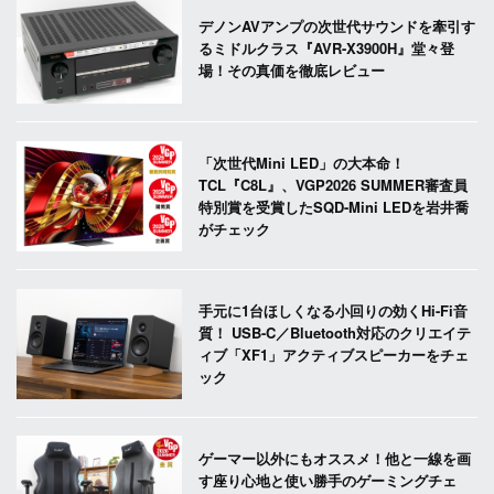
デノンAVアンプの次世代サウンドを牽引す
るミドルクラス『AVR-X3900H』堂々登
場！その真価を徹底レビュー
「次世代Mini LED」の大本命！
TCL『C8L』、VGP2026 SUMMER審査員
特別賞を受賞したSQD-Mini LEDを岩井喬
がチェック
手元に1台ほしくなる小回りの効くHi-Fi音
質！ USB-C／Bluetooth対応のクリエイテ
ィブ「XF1」アクティブスピーカーをチェ
ック
ゲーマー以外にもオススメ！他と一線を画
す座り心地と使い勝手のゲーミングチェ