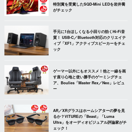
特別賞を受賞したSQD-Mini LEDを岩井喬
がチェック
手元に1台ほしくなる小回りの効くHi-Fi音
質！ USB-C／Bluetooth対応のクリエイテ
ィブ「XF1」アクティブスピーカーをチェ
ック
ゲーマー以外にもオススメ！他と一線を画
す座り心地と使い勝手のゲーミングチェ
ア、Boulies「Master Rex／Neo」レビュ
ー
AR／XRグラスはホームシアターの夢を見
るか？VITUREの「Beast」「Luma
Ultra」をオーディオビジュアル評論家がチ
ェック！