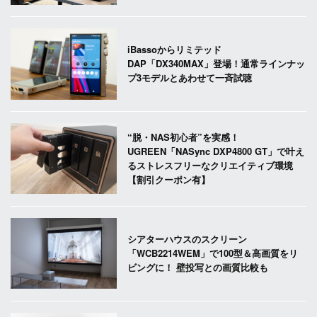
iBassoからリミテッド
DAP「DX340MAX」登場！通常ラインナッ
プ3モデルとあわせて一斉試聴
“脱・NAS初心者”を実感！
UGREEN「NASync DXP4800 GT」で叶え
るストレスフリーなクリエイティブ環境
【割引クーポン有】
シアターハウスのスクリーン
「WCB2214WEM」で100型＆高画質をリ
ビングに！ 壁投写との画質比較も