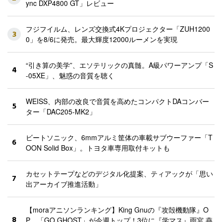
ync DXP4800 GT」レビュー
フジフイルム、レンズ交換式4Kプロジェクター「ZUH1200
3
0」を8/6に発売。最大輝度12000ルーメンを実現
“引き算の美学”、エソテリックの真髄。A級パワーアンプ「S
4
-05XE」、魅惑の音質を聴く
WEISS、内部の改良で音質を高めたコンパクトDAコンバー
5
ター「DAC205-MK2」
ビートソニック、6mmアルミ筐体の車載サブウーファー「T
6
OON Solid Box」。トヨタ車専用取付キットも
カセットテープなどのデジタル化提案、ティアックが「思い
7
出アーカイブ推進活動」
【moraアニソンランキング】King Gnuの『攻殻機動隊』O
8
P、「GO GHOST」が今週トップ！3位に『学マス』雨宮 燕