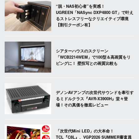
“脱・NAS初心者”を実感！
UGREEN「NASync DXP4800 GT」で叶え
るストレスフリーなクリエイティブ環境
【割引クーポン有】
シアターハウスのスクリーン
「WCB2214WEM」で100型＆高画質をリ
ビングに！ 壁投写との画質比較も
デノンAVアンプの次世代サウンドを牽引す
るミドルクラス『AVR-X3900H』堂々登
場！その真価を徹底レビュー
「次世代Mini LED」の大本命！
TCL『C8L』、VGP2026 SUMMER審査員