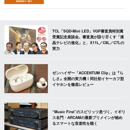
TCL「SQD-Mini LED」VGP審査員特別賞
受賞記念座談会。審査員が語り尽くす「液
晶テレビの進化」と、X11L／C8L／C7Lの
実力
ゼンハイザー「ACCENTUM Clip」は『ら
しさ』全開の実力機！同社初イヤーカフ型
イヤホンを徹底レビュー
“Music First”のスピリッツ息づく。イギリ
ス名門・ARCAMの最新プリメインが秘め
るスマートな音楽性を聴く