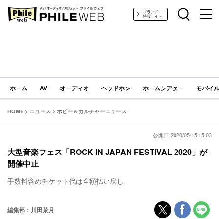
PHILE WEB｜AV/オーディオ/ガジェット
ブランド
特設サイト
ホーム
AV
オーディオ
ヘッドホン
ホームシアター
モバイル
HOME
>
ニュース
>
ホビー＆カルチャーニュース
公開日 2020/05/15 15:03
大型音楽フェス「ROCK IN JAPAN FESTIVAL 2020」が
開催中止
手数料含めチケット代は全額払い戻し
編集部：川田菜月