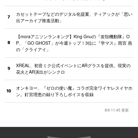
カセットテープなどのデジタル化提案、ティアックが「思い
7
出アーカイブ推進活動」
【moraアニソンランキング】King Gnuの『攻殻機動隊』O
8
P、「GO GHOST」が今週トップ！3位に『学マス』雨宮 燕
の「クライアイ」
XREAL、初音ミク公式イベントにARグラスを提供。現実の
9
花火とAR演出がシンクロ
オンキヨー、『ゼロの使い魔』コラボ完全ワイヤレスイヤホ
10
ン。釘宮理恵の録り下ろしボイスを収録
8/6 11:45 更新