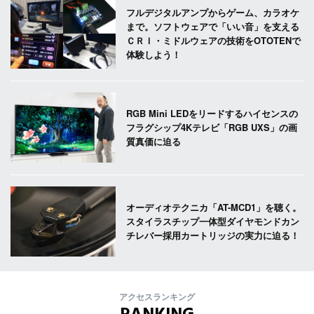
フルデジタルアンプからゲーム、カラオケ
まで。ソフトウェアで「いい音」を支える
ＣＲＩ・ミドルウェアの技術をOTOTENで
体験しよう！
RGB Mini LEDをリードするハイセンスの
フラグシップ4Kテレビ「RGB UXS」の画
質真価に迫る
オーディオテクニカ「AT-MCD1」を聴く。
スタイラスチップ一体型ダイヤモンドカン
チレバー採用カートリッジの実力に迫る！
アクセスランキング