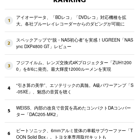
RANKING
アイオーデータ、「BDレコ」「DVDレコ」対応機種を拡
1
大。各社ブルーレイレコーダーからのダビングが可能に
スペックアップで“脱・NAS初心者”を実感！UGREEN「NAS
2
ync DXP4800 GT」レビュー
フジフイルム、レンズ交換式4Kプロジェクター「ZUH1200
3
0」を8/6に発売。最大輝度12000ルーメンを実現
“引き算の美学”、エソテリックの真髄。A級パワーアンプ「S
4
-05XE」、魅惑の音質を聴く
WEISS、内部の改良で音質を高めたコンパクトDAコンバー
5
ター「DAC205-MK2」
ビートソニック、6mmアルミ筐体の車載サブウーファー「T
6
OON Solid Box」。トヨタ車専用取付キットも