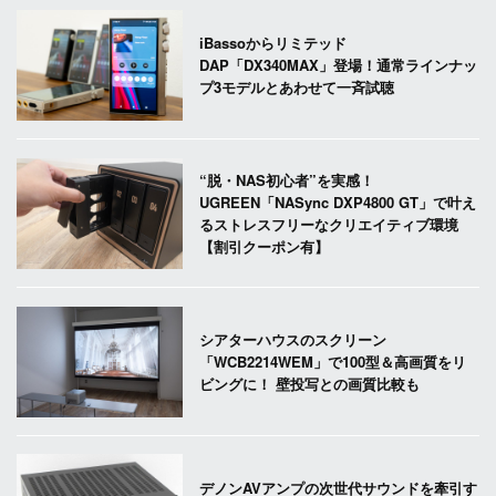
iBassoからリミテッド
DAP「DX340MAX」登場！通常ラインナッ
プ3モデルとあわせて一斉試聴
“脱・NAS初心者”を実感！
UGREEN「NASync DXP4800 GT」で叶え
るストレスフリーなクリエイティブ環境
【割引クーポン有】
シアターハウスのスクリーン
「WCB2214WEM」で100型＆高画質をリ
ビングに！ 壁投写との画質比較も
デノンAVアンプの次世代サウンドを牽引す