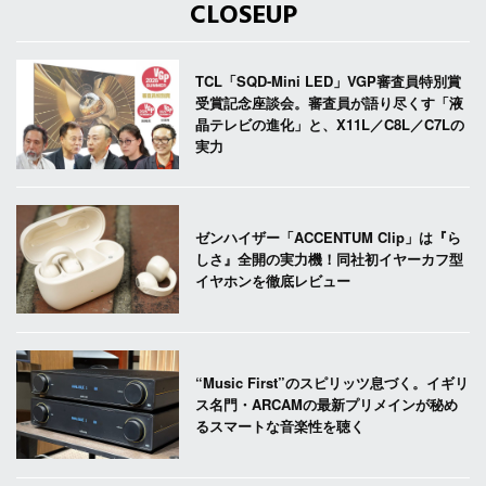
CLOSEUP
TCL「SQD-Mini LED」VGP審査員特別賞
受賞記念座談会。審査員が語り尽くす「液
晶テレビの進化」と、X11L／C8L／C7Lの
実力
ゼンハイザー「ACCENTUM Clip」は『ら
しさ』全開の実力機！同社初イヤーカフ型
イヤホンを徹底レビュー
“Music First”のスピリッツ息づく。イギリ
ス名門・ARCAMの最新プリメインが秘め
るスマートな音楽性を聴く