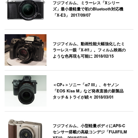
フジフイルム、ミラーレス「Xシリー
ズ」最小最軽量で初のBluetooth対応機
「X-E3」
2017/09/07
フジフイルム、動画性能大幅強化したミ
ラーレス一眼「X-H1」。フィルム映画の
ような色再現も可能に
2018/02/15
＜CP+＞ソニー「α7 III」、キヤノン
「EOS Kiss M」など発表直後の新製品
タッチ＆トライが続々
2018/03/01
フジフイルム、小型軽量ボディにAPS-C
センサー搭載の高級コンデジ「FUJIFILM
XF10」
2018/07/19