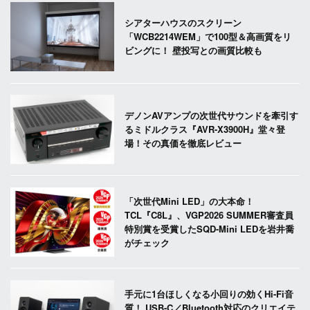
シアターハウスのスクリーン
「WCB2214WEM」で100型＆高画質をリ
ビングに！ 壁投写との画質比較も
デノンAVアンプの次世代サウンドを牽引す
るミドルクラス『AVR-X3900H』堂々登
場！その真価を徹底レビュー
「次世代Mini LED」の大本命！
TCL『C8L』、VGP2026 SUMMER審査員
特別賞を受賞したSQD-Mini LEDを岩井喬
がチェック
手元に1台ほしくなる小回りの効くHi-Fi音
質！ USB-C／Bluetooth対応のクリエイテ