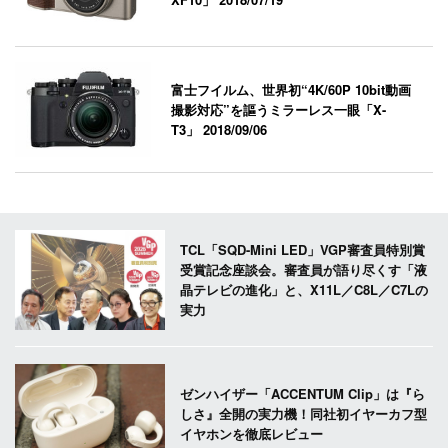
富士フイルム、世界初“4K/60P 10bit動画
撮影対応”を謳うミラーレス一眼「X-
T3」
2018/09/06
TCL「SQD-Mini LED」VGP審査員特別賞
受賞記念座談会。審査員が語り尽くす「液
晶テレビの進化」と、X11L／C8L／C7Lの
実力
ゼンハイザー「ACCENTUM Clip」は『ら
しさ』全開の実力機！同社初イヤーカフ型
イヤホンを徹底レビュー