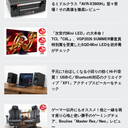
るミドルクラス『AVR-X3900H』堂々登
場！その真価を徹底レビュー
「次世代Mini LED」の大本命！
TCL『C8L』、VGP2026 SUMMER審査員
特別賞を受賞したSQD-Mini LEDを岩井喬
がチェック
手元に1台ほしくなる小回りの効くHi-Fi音
質！ USB-C／Bluetooth対応のクリエイテ
ィブ「XF1」アクティブスピーカーをチェ
ック
ゲーマー以外にもオススメ！他と一線を画
す座り心地と使い勝手のゲーミングチェ
ア、Boulies「Master Rex／Neo」レビュ
ー