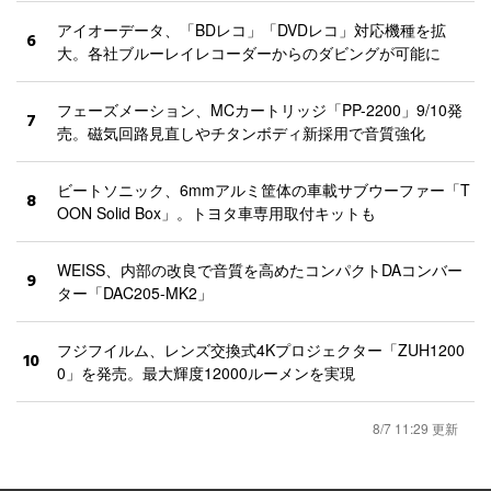
アイオーデータ、「BDレコ」「DVDレコ」対応機種を拡
6
大。各社ブルーレイレコーダーからのダビングが可能に
フェーズメーション、MCカートリッジ「PP-2200」9/10発
7
売。磁気回路見直しやチタンボディ新採用で音質強化
ビートソニック、6mmアルミ筐体の車載サブウーファー「T
8
OON Solid Box」。トヨタ車専用取付キットも
WEISS、内部の改良で音質を高めたコンパクトDAコンバー
9
ター「DAC205-MK2」
フジフイルム、レンズ交換式4Kプロジェクター「ZUH1200
10
0」を発売。最大輝度12000ルーメンを実現
8/7 11:29 更新