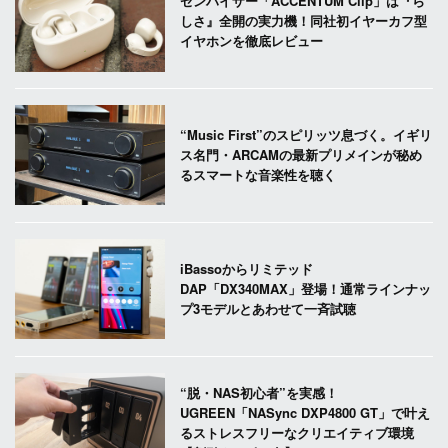
ゼンハイザー「ACCENTUM Clip」は『ら
しさ』全開の実力機！同社初イヤーカフ型
イヤホンを徹底レビュー
“Music First”のスピリッツ息づく。イギリ
ス名門・ARCAMの最新プリメインが秘め
るスマートな音楽性を聴く
iBassoからリミテッド
DAP「DX340MAX」登場！通常ラインナッ
プ3モデルとあわせて一斉試聴
“脱・NAS初心者”を実感！
UGREEN「NASync DXP4800 GT」で叶え
るストレスフリーなクリエイティブ環境