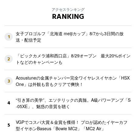
アクセスランキング
RANKING
女子プロゴルフ「北海道 meijiカップ」8/7から3日間の放
1
送・配信予定
「ビックカメラ浦和西口店」8/29オープン 最大20%ポイン
2
トなどのキャンペーンも
Acoustuneの金属チャンバー完全ワイヤレスイヤホン「HSX
3
One」は外観も音もクリアで爽快！
“引き算の美学”、エソテリックの真髄。A級パワーアンプ「S
4
-05XE」、魅惑の音質を聴く
VGPでコスパ大賞＆金賞を獲得！ プロが認めたイヤーカフ
5
型イヤホンBaseus「Bowie MC2」「MC2 Air」