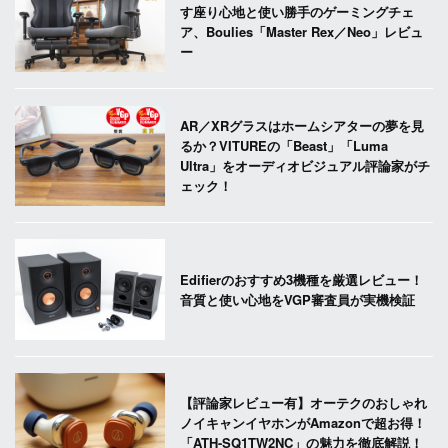
す座り心地と使い勝手のゲーミングチェ
ア、Boulies「Master Rex／Neo」レビュ
ー
AR／XRグラスはホームシアターの夢を見
るか？VITUREの「Beast」「Luma
Ultra」をオーディオビジュアル評論家がチ
ェック！
Edifierのおすすめ3機種を厳選レビュー！
音質と使い心地をVGP審査員が実機検証
【評論家レビュー有】オーテクのおしゃれ
ノイキャンイヤホンがAmazonで超お得！
「ATH-SQ1TW2NC」の魅力を徹底解説！