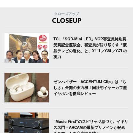
クローズアップ
CLOSEUP
TCL「SQD-Mini LED」VGP審査員特別賞
受賞記念座談会。審査員が語り尽くす「液
晶テレビの進化」と、X11L／C8L／C7Lの
実力
ゼンハイザー「ACCENTUM Clip」は『ら
しさ』全開の実力機！同社初イヤーカフ型
イヤホンを徹底レビュー
“Music First”のスピリッツ息づく。イギリ
ス名門・ARCAMの最新プリメインが秘め