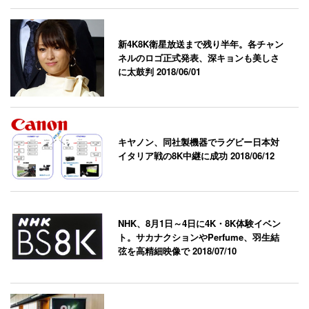
新4K8K衛星放送まで残り半年。各チャン
ネルのロゴ正式発表、深キョンも美しさ
に太鼓判
2018/06/01
キヤノン、同社製機器でラグビー日本対
イタリア戦の8K中継に成功
2018/06/12
NHK、8月1日～4日に4K・8K体験イベン
ト。サカナクションやPerfume、羽生結
弦を高精細映像で
2018/07/10