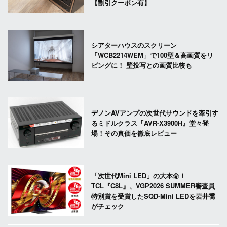
【割引クーポン有】
シアターハウスのスクリーン
「WCB2214WEM」で100型＆高画質をリ
ビングに！ 壁投写との画質比較も
デノンAVアンプの次世代サウンドを牽引す
るミドルクラス『AVR-X3900H』堂々登
場！その真価を徹底レビュー
「次世代Mini LED」の大本命！
TCL『C8L』、VGP2026 SUMMER審査員
特別賞を受賞したSQD-Mini LEDを岩井喬
がチェック