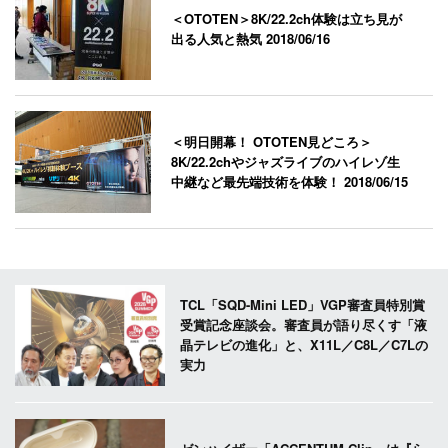
＜OTOTEN＞8K/22.2ch体験は立ち見が
出る人気と熱気
2018/06/16
＜明日開幕！ OTOTEN見どころ＞
8K/22.2chやジャズライブのハイレゾ生
中継など最先端技術を体験！
2018/06/15
TCL「SQD-Mini LED」VGP審査員特別賞
受賞記念座談会。審査員が語り尽くす「液
晶テレビの進化」と、X11L／C8L／C7Lの
実力