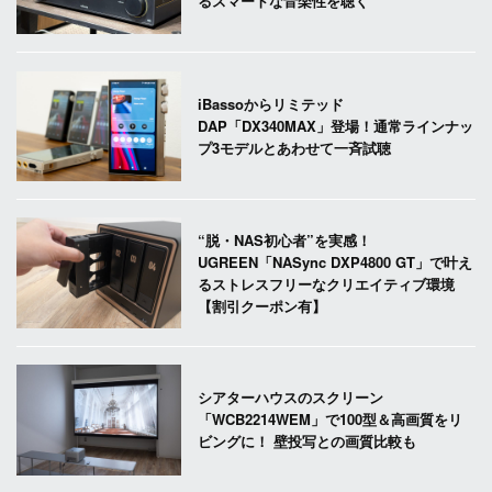
るスマートな音楽性を聴く
iBassoからリミテッド
DAP「DX340MAX」登場！通常ラインナッ
プ3モデルとあわせて一斉試聴
“脱・NAS初心者”を実感！
UGREEN「NASync DXP4800 GT」で叶え
るストレスフリーなクリエイティブ環境
【割引クーポン有】
シアターハウスのスクリーン
「WCB2214WEM」で100型＆高画質をリ
ビングに！ 壁投写との画質比較も