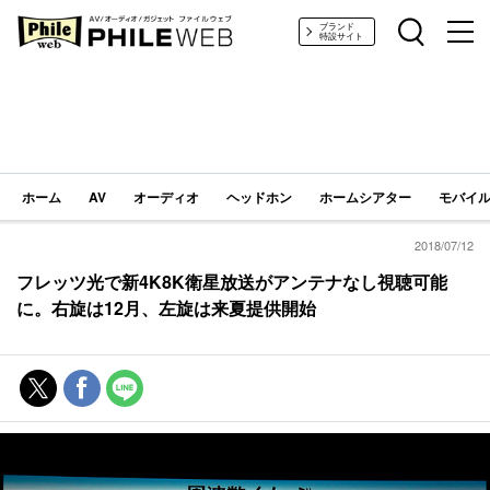
PHILE WEB｜AV/オーディオ/ガジェット
ブランド
特設サイト
ホーム
AV
オーディオ
ヘッドホン
ホームシアター
モバイル
2018/07/12
フレッツ光で新4K8K衛星放送がアンテナなし視聴可能
に。右旋は12月、左旋は来夏提供開始