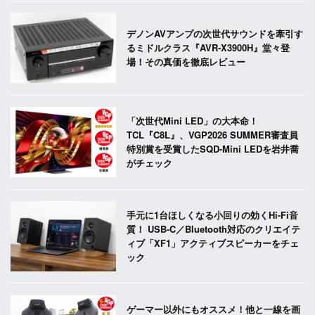
デノンAVアンプの次世代サウンドを牽引す
るミドルクラス『AVR-X3900H』堂々登
場！その真価を徹底レビュー
「次世代Mini LED」の大本命！
TCL『C8L』、VGP2026 SUMMER審査員
特別賞を受賞したSQD-Mini LEDを岩井喬
がチェック
手元に1台ほしくなる小回りの効くHi-Fi音
質！ USB-C／Bluetooth対応のクリエイテ
ィブ「XF1」アクティブスピーカーをチェ
ック
ゲーマー以外にもオススメ！他と一線を画