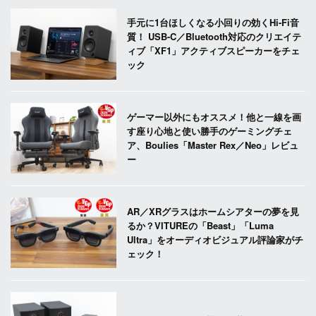
手元に1台ほしくなる小回りの効くHi-Fi音
質！ USB-C／Bluetooth対応のクリエイテ
ィブ「XF1」アクティブスピーカーをチェ
ック
ゲーマー以外にもオススメ！他と一線を画
す座り心地と使い勝手のゲーミングチェ
ア、Boulies「Master Rex／Neo」レビュ
ー
AR／XRグラスはホームシアターの夢を見
るか？VITUREの「Beast」「Luma
Ultra」をオーディオビジュアル評論家がチ
ェック！