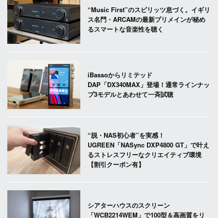
“Music First”のスピリッツ息づく。イギリ
ス名門・ARCAMの最新プリメインが秘め
るスマートな音楽性を聴く
iBassoからリミテッド
DAP「DX340MAX」登場！通常ラインナッ
プ3モデルとあわせて一斉試聴
“脱・NAS初心者”を実感！
UGREEN「NASync DXP4800 GT」で叶え
るストレスフリーなクリエイティブ環境
【割引クーポン有】
シアターハウスのスクリーン
「WCB2214WEM」で100型＆高画質をリ