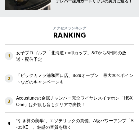
チレバー採用カートリッジの実力に迫る！
アクセスランキング
RANKING
女子プロゴルフ「北海道 meijiカップ」8/7から3日間の放
1
送・配信予定
「ビックカメラ浦和西口店」8/29オープン 最大20%ポイン
2
トなどのキャンペーンも
Acoustuneの金属チャンバー完全ワイヤレスイヤホン「HSX
3
One」は外観も音もクリアで爽快！
“引き算の美学”、エソテリックの真髄。A級パワーアンプ「S
4
-05XE」、魅惑の音質を聴く