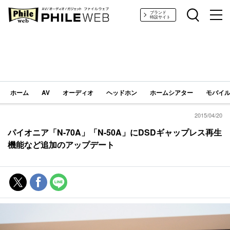
PHILE WEB｜AV/オーディオ/ガジェット
ブランド
特設サイト
ホーム
AV
オーディオ
ヘッドホン
ホームシアター
モバイル
2015/04/20
パイオニア「N-70A」「N-50A」にDSDギャップレス再生
機能など追加のアップデート