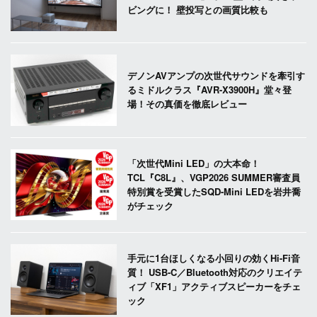
ビングに！ 壁投写との画質比較も
デノンAVアンプの次世代サウンドを牽引す
るミドルクラス『AVR-X3900H』堂々登
場！その真価を徹底レビュー
「次世代Mini LED」の大本命！
TCL『C8L』、VGP2026 SUMMER審査員
特別賞を受賞したSQD-Mini LEDを岩井喬
がチェック
手元に1台ほしくなる小回りの効くHi-Fi音
質！ USB-C／Bluetooth対応のクリエイテ
ィブ「XF1」アクティブスピーカーをチェ
ック