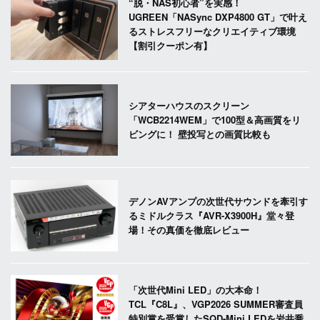
“脱・NAS初心者”を実感！
UGREEN「NASync DXP4800 GT」で叶え
るストレスフリーなクリエイティブ環境
【割引クーポン有】
シアターハウスのスクリーン
「WCB2214WEM」で100型＆高画質をリ
ビングに！ 壁投写との画質比較も
デノンAVアンプの次世代サウンドを牽引す
るミドルクラス『AVR-X3900H』堂々登
場！その真価を徹底レビュー
「次世代Mini LED」の大本命！
TCL『C8L』、VGP2026 SUMMER審査員
特別賞を受賞したSQD-Mini LEDを岩井喬