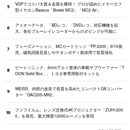
VGPでコスパ大賞＆金賞を獲得！ プロが認めたイヤーカフ
5
型イヤホンBaseus「Bowie MC2」「MC2 Air」
アイオーデータ、「BDレコ」「DVDレコ」対応機種を拡
6
大。各社ブルーレイレコーダーからのダビングが可能に
フェーズメーション、MCカートリッジ「PP-2200」9/10発
7
売。磁気回路見直しやチタンボディ新採用で音質強化
ビートソニック、6mmアルミ筐体の車載サブウーファー「T
8
OON Solid Box」。トヨタ車専用取付キットも
WEISS、内部の改良で音質を高めたコンパクトDAコンバー
9
ター「DAC205-MK2」
フジフイルム、レンズ交換式4Kプロジェクター「ZUH1200
10
0」を発売。最大輝度12000ルーメンを実現