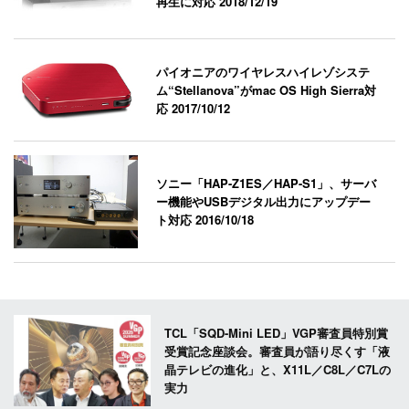
再生に対応
2018/12/19
パイオニアのワイヤレスハイレゾシステ
ム“Stellanova”がmac OS High Sierra対
応
2017/10/12
ソニー「HAP-Z1ES／HAP-S1」、サーバ
ー機能やUSBデジタル出力にアップデー
ト対応
2016/10/18
TCL「SQD-Mini LED」VGP審査員特別賞
受賞記念座談会。審査員が語り尽くす「液
晶テレビの進化」と、X11L／C8L／C7Lの
実力