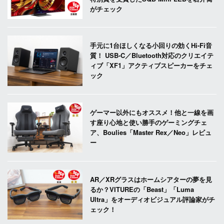
がチェック
手元に1台ほしくなる小回りの効くHi-Fi音
質！ USB-C／Bluetooth対応のクリエイテ
ィブ「XF1」アクティブスピーカーをチェ
ック
ゲーマー以外にもオススメ！他と一線を画
す座り心地と使い勝手のゲーミングチェ
ア、Boulies「Master Rex／Neo」レビュ
ー
AR／XRグラスはホームシアターの夢を見
るか？VITUREの「Beast」「Luma
Ultra」をオーディオビジュアル評論家がチ
ェック！