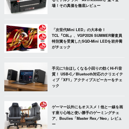
場！その真価を徹底レビュー
「次世代Mini LED」の大本命！
TCL『C8L』、VGP2026 SUMMER審査員
特別賞を受賞したSQD-Mini LEDを岩井喬
がチェック
手元に1台ほしくなる小回りの効くHi-Fi音
質！ USB-C／Bluetooth対応のクリエイテ
ィブ「XF1」アクティブスピーカーをチェ
ック
ゲーマー以外にもオススメ！他と一線を画
す座り心地と使い勝手のゲーミングチェ
ア、Boulies「Master Rex／Neo」レビュ
ー