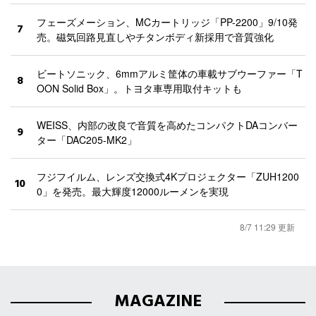
フェーズメーション、MCカートリッジ「PP-2200」9/10発
7
売。磁気回路見直しやチタンボディ新採用で音質強化
ビートソニック、6mmアルミ筐体の車載サブウーファー「T
8
OON Solid Box」。トヨタ車専用取付キットも
WEISS、内部の改良で音質を高めたコンパクトDAコンバー
9
ター「DAC205-MK2」
フジフイルム、レンズ交換式4Kプロジェクター「ZUH1200
10
0」を発売。最大輝度12000ルーメンを実現
8/7 11:29 更新
MAGAZINE