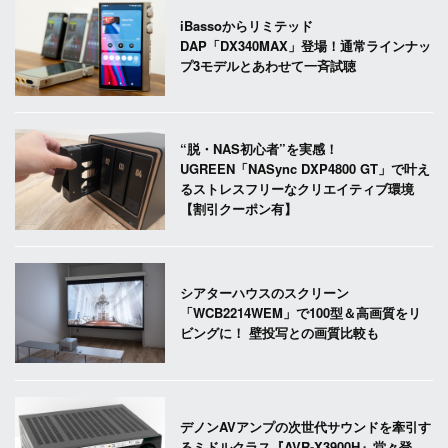
iBassoからリミテッド
DAP「DX340MAX」登場！通常ラインナッ
プ3モデルとあわせて一斉試聴
“脱・NAS初心者”を実感！
UGREEN「NASync DXP4800 GT」で叶え
るストレスフリーなクリエイティブ環境
【割引クーポン有】
シアターハウスのスクリーン
「WCB2214WEM」で100型＆高画質をリ
ビングに！ 壁投写との画質比較も
デノンAVアンプの次世代サウンドを牽引す
るミドルクラス『AVR-X3900H』堂々登