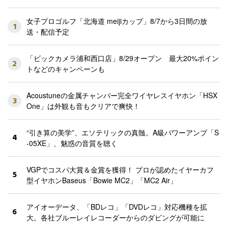
女子プロゴルフ「北海道 meijiカップ」8/7から3日間の放
1
送・配信予定
「ビックカメラ浦和西口店」8/29オープン 最大20%ポイン
2
トなどのキャンペーンも
Acoustuneの金属チャンバー完全ワイヤレスイヤホン「HSX
3
One」は外観も音もクリアで爽快！
“引き算の美学”、エソテリックの真髄。A級パワーアンプ「S
4
-05XE」、魅惑の音質を聴く
VGPでコスパ大賞＆金賞を獲得！ プロが認めたイヤーカフ
5
型イヤホンBaseus「Bowie MC2」「MC2 Air」
アイオーデータ、「BDレコ」「DVDレコ」対応機種を拡
6
大。各社ブルーレイレコーダーからのダビングが可能に