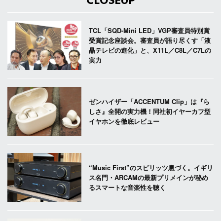
CLOSEUP
TCL「SQD-Mini LED」VGP審査員特別賞
受賞記念座談会。審査員が語り尽くす「液
晶テレビの進化」と、X11L／C8L／C7Lの
実力
ゼンハイザー「ACCENTUM Clip」は『ら
しさ』全開の実力機！同社初イヤーカフ型
イヤホンを徹底レビュー
“Music First”のスピリッツ息づく。イギリ
ス名門・ARCAMの最新プリメインが秘め
るスマートな音楽性を聴く