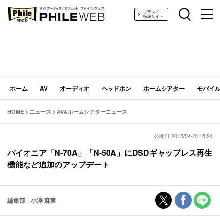
PHILE WEB｜AV/オーディオ/ガジェット
ブランド
特設サイト
ホーム
AV
オーディオ
ヘッドホン
ホームシアター
モバイル
HOME
>
ニュース
>
AV&ホームシアターニュース
公開日 2015/04/20 15:24
パイオニア「N-70A」「N-50A」にDSDギャップレス再生
機能など追加のアップデート
編集部：小澤 麻実