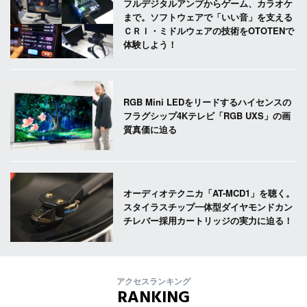
フルデジタルアンプからゲーム、カラオケ
まで。ソフトウェアで「いい音」を支える
ＣＲＩ・ミドルウェアの技術をOTOTENで
体験しよう！
RGB Mini LEDをリードするハイセンスの
フラグシップ4Kテレビ「RGB UXS」の画
質真価に迫る
オーディオテクニカ「AT-MCD1」を聴く。
スタイラスチップ一体型ダイヤモンドカン
チレバー採用カートリッジの実力に迫る！
アクセスランキング
RANKING