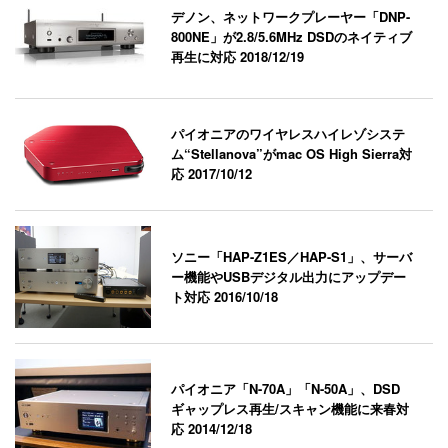
デノン、ネットワークプレーヤー「DNP-
800NE」が2.8/5.6MHz DSDのネイティブ
再生に対応
2018/12/19
パイオニアのワイヤレスハイレゾシステ
ム“Stellanova”がmac OS High Sierra対
応
2017/10/12
ソニー「HAP-Z1ES／HAP-S1」、サーバ
ー機能やUSBデジタル出力にアップデー
ト対応
2016/10/18
パイオニア「N-70A」「N-50A」、DSD
ギャップレス再生/スキャン機能に来春対
応
2014/12/18