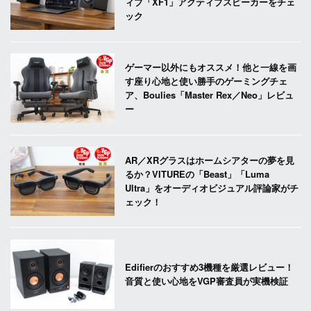
ィブ「XF1」アクティブスピーカーをチェ
ック
ゲーマー以外にもオススメ！他と一線を画
す座り心地と使い勝手のゲーミングチェ
ア、Boulies「Master Rex／Neo」レビュ
ー
AR／XRグラスはホームシアターの夢を見
るか？VITUREの「Beast」「Luma
Ultra」をオーディオビジュアル評論家がチ
ェック！
Edifierのおすすめ3機種を厳選レビュー！
音質と使い心地をVGP審査員が実機検証