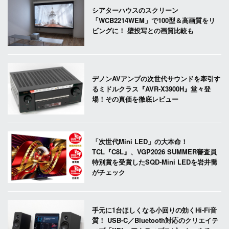
シアターハウスのスクリーン
「WCB2214WEM」で100型＆高画質をリ
ビングに！ 壁投写との画質比較も
デノンAVアンプの次世代サウンドを牽引す
るミドルクラス『AVR-X3900H』堂々登
場！その真価を徹底レビュー
「次世代Mini LED」の大本命！
TCL『C8L』、VGP2026 SUMMER審査員
特別賞を受賞したSQD-Mini LEDを岩井喬
がチェック
手元に1台ほしくなる小回りの効くHi-Fi音
質！ USB-C／Bluetooth対応のクリエイテ