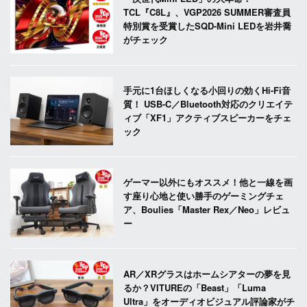
TCL『C8L』、VGP2026 SUMMER審査員
特別賞を受賞したSQD-Mini LEDを岩井喬
がチェック
手元に1台ほしくなる小回りの効くHi-Fi音
質！ USB-C／Bluetooth対応のクリエイテ
ィブ「XF1」アクティブスピーカーをチェ
ック
ゲーマー以外にもオススメ！他と一線を画
す座り心地と使い勝手のゲーミングチェ
ア、Boulies「Master Rex／Neo」レビュ
ー
AR／XRグラスはホームシアターの夢を見
るか？VITUREの「Beast」「Luma
Ultra」をオーディオビジュアル評論家がチ