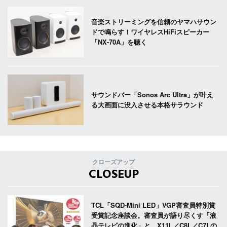
音楽ストリーミングを信頼のヤマハサウン
ドで鳴らす！ワイヤレスHiFiスピーカー
「NX-70A」を聴く
サウンドバー「Sonos Arc Ultra」が叶え
る大画面に没入させる本格サラウンド
クローズアップ
CLOSEUP
TCL「SQD-Mini LED」VGP審査員特別賞
受賞記念座談会。審査員が語り尽くす「液
晶テレビの進化」と、X11L／C8L／C7Lの