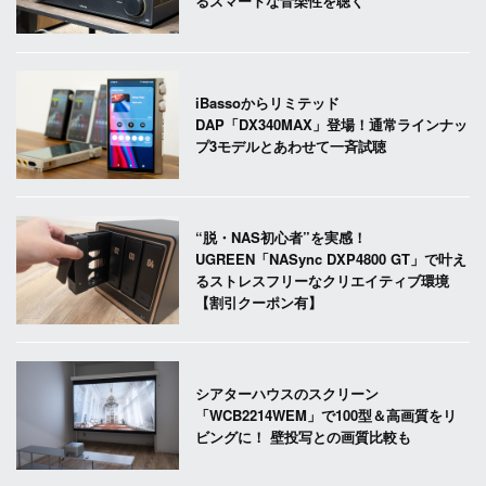
るスマートな音楽性を聴く
iBassoからリミテッド
DAP「DX340MAX」登場！通常ラインナッ
プ3モデルとあわせて一斉試聴
“脱・NAS初心者”を実感！
UGREEN「NASync DXP4800 GT」で叶え
るストレスフリーなクリエイティブ環境
【割引クーポン有】
シアターハウスのスクリーン
「WCB2214WEM」で100型＆高画質をリ
ビングに！ 壁投写との画質比較も