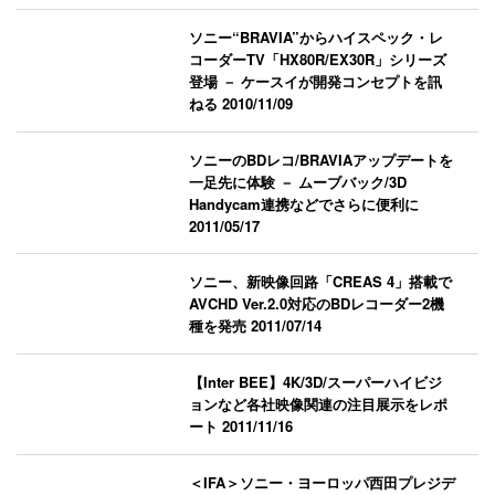
ソニー“BRAVIA”からハイスペック・レ
コーダーTV「HX80R/EX30R」シリーズ
登場 － ケースイが開発コンセプトを訊
ねる
2010/11/09
ソニーのBDレコ/BRAVIAアップデートを
一足先に体験 － ムーブバック/3D
Handycam連携などでさらに便利に
2011/05/17
ソニー、新映像回路「CREAS 4」搭載で
AVCHD Ver.2.0対応のBDレコーダー2機
種を発売
2011/07/14
【Inter BEE】4K/3D/スーパーハイビジ
ョンなど各社映像関連の注目展示をレポ
ート
2011/11/16
＜IFA＞ソニー・ヨーロッパ西田プレジデ