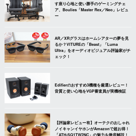
す座り心地と使い勝手のゲーミングチェ
ア、Boulies「Master Rex／Neo」レビュ
ー
AR／XRグラスはホームシアターの夢を見
るか？VITUREの「Beast」「Luma
Ultra」をオーディオビジュアル評論家がチ
ェック！
Edifierのおすすめ3機種を厳選レビュー！
音質と使い心地をVGP審査員が実機検証
【評論家レビュー有】オーテクのおしゃれ
ノイキャンイヤホンがAmazonで超お得！
「ATH-SQ1TW2NC」の魅力を徹底解説！