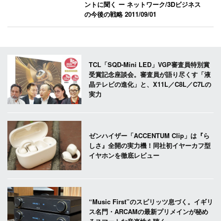
ントに聞く ー ネットワーク/3Dビジネス
の今後の戦略
2011/09/01
TCL「SQD-Mini LED」VGP審査員特別賞
受賞記念座談会。審査員が語り尽くす「液
晶テレビの進化」と、X11L／C8L／C7Lの
実力
ゼンハイザー「ACCENTUM Clip」は『ら
しさ』全開の実力機！同社初イヤーカフ型
イヤホンを徹底レビュー
“Music First”のスピリッツ息づく。イギリ
ス名門・ARCAMの最新プリメインが秘め