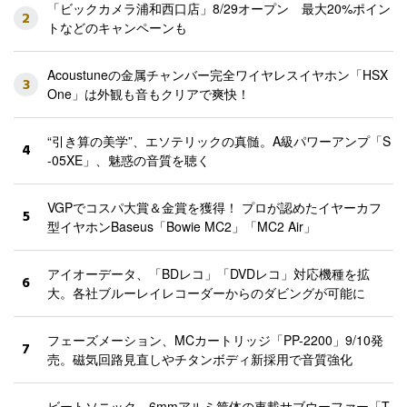
「ビックカメラ浦和西口店」8/29オープン 最大20%ポイン
2
トなどのキャンペーンも
Acoustuneの金属チャンバー完全ワイヤレスイヤホン「HSX
3
One」は外観も音もクリアで爽快！
“引き算の美学”、エソテリックの真髄。A級パワーアンプ「S
4
-05XE」、魅惑の音質を聴く
VGPでコスパ大賞＆金賞を獲得！ プロが認めたイヤーカフ
5
型イヤホンBaseus「Bowie MC2」「MC2 Air」
アイオーデータ、「BDレコ」「DVDレコ」対応機種を拡
6
大。各社ブルーレイレコーダーからのダビングが可能に
フェーズメーション、MCカートリッジ「PP-2200」9/10発
7
売。磁気回路見直しやチタンボディ新採用で音質強化
ビートソニック、6mmアルミ筐体の車載サブウーファー「T