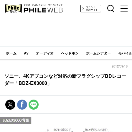
PHILE WEB｜AV/オーディオ/ガジェット
ブランド
特設サイト
ホーム
AV
オーディオ
ヘッドホン
ホームシアター
モバイル
2012/09/18
ソニー、4Kアプコンなど対応の新フラグシップBDレコー
ダー「BDZ-EX3000」