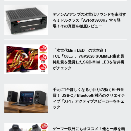
デノンAVアンプの次世代サウンドを牽引す
るミドルクラス『AVR-X3900H』堂々登
場！その真価を徹底レビュー
「次世代Mini LED」の大本命！
TCL『C8L』、VGP2026 SUMMER審査員
特別賞を受賞したSQD-Mini LEDを岩井喬
がチェック
手元に1台ほしくなる小回りの効くHi-Fi音
質！ USB-C／Bluetooth対応のクリエイテ
ィブ「XF1」アクティブスピーカーをチェ
ック
ゲーマー以外にもオススメ！他と一線を画