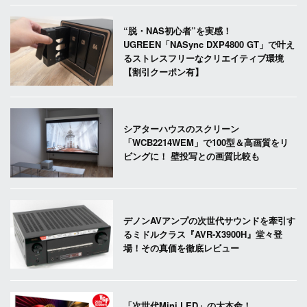
“脱・NAS初心者”を実感！
UGREEN「NASync DXP4800 GT」で叶え
るストレスフリーなクリエイティブ環境
【割引クーポン有】
シアターハウスのスクリーン
「WCB2214WEM」で100型＆高画質をリ
ビングに！ 壁投写との画質比較も
デノンAVアンプの次世代サウンドを牽引す
るミドルクラス『AVR-X3900H』堂々登
場！その真価を徹底レビュー
「次世代Mini LED」の大本命！