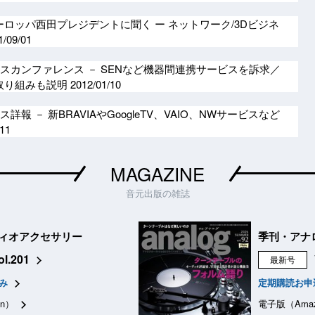
ーロッパ西田プレジデントに聞く ー ネットワーク/3Dビジネ
1/09/01
レスカンファレンス － SENなど機器間連携サービスを訴求／
の取り組みも説明
2012/01/10
詳報 － 新BRAVIAやGoogleTV、VAIO、NWサービスなど
/11
MAGAZINE
音元出版の雑誌
ィオアクセサリー
季刊・アナ
ol.201
最新号
み
定期購読お申
n）
電子版（Ama