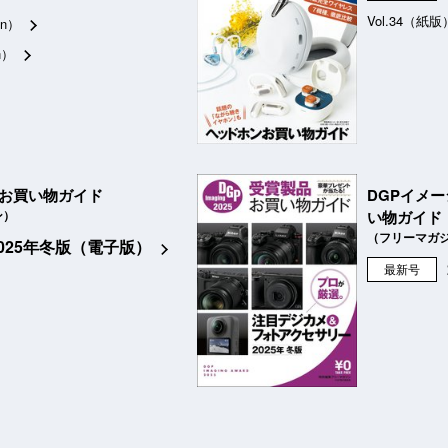
Vol.34（紙版
n）
n）
品お買い物ガイド
DGPイメ
ン）
い物ガイド
（フリーマガ
2025年冬版（電子版）
最新号