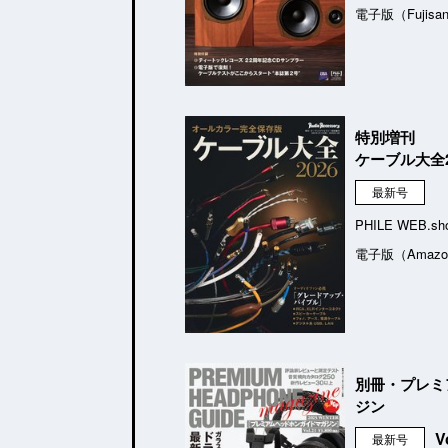
電子版（Fujisa
特別増刊
ケーブル大全2
最新号
PHILE WEB.sh
電子版（Amazo
別冊・プレミ
ジン
V
最新号