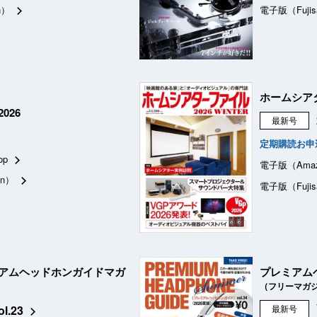
n）
電子版（Fujis
ホームシア
026
最新号
定期購読お申
op
電子版（Ama
n）
電子版（Fujis
アムヘッドホンガイドマガ
プレミアム
（フリーマガ
ol.23
最新号