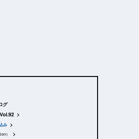
ログ
Vol.92
込み
zon）