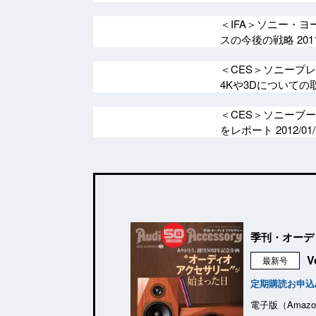
＜IFA＞ソニー・ヨ
スの今後の戦略
201
＜CES＞ソニープ
4Kや3Dについて
＜CES＞ソニーブース
をレポート
2012/01
季刊・オーデ
V
最新号
定期購読お申込
電子版（Amazo