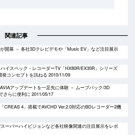
関連記事
が開幕 － 各社3Dテレビデモや「Music EV」など注目展示
からハイスペック・レコーダーTV「HX80R/EX30R」シリーズ
が開発コンセプトを訊ねる
2010/11/09
RAVIAアップデートを一足先に体験 － ムーブバック/3D
などでさらに便利に
2011/05/17
REAS 4」搭載でAVCHD Ver.2.0対応のBDレコーダー2機
4K/3D/スーパーハイビジョンなど各社映像関連の注目展示をレポ