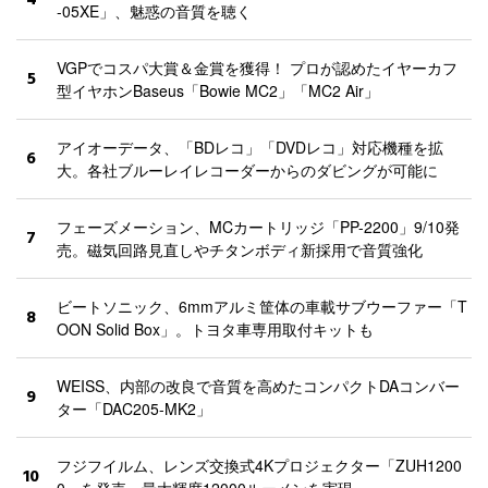
4
-05XE」、魅惑の音質を聴く
VGPでコスパ大賞＆金賞を獲得！ プロが認めたイヤーカフ
5
型イヤホンBaseus「Bowie MC2」「MC2 Air」
アイオーデータ、「BDレコ」「DVDレコ」対応機種を拡
6
大。各社ブルーレイレコーダーからのダビングが可能に
フェーズメーション、MCカートリッジ「PP-2200」9/10発
7
売。磁気回路見直しやチタンボディ新採用で音質強化
ビートソニック、6mmアルミ筐体の車載サブウーファー「T
8
OON Solid Box」。トヨタ車専用取付キットも
WEISS、内部の改良で音質を高めたコンパクトDAコンバー
9
ター「DAC205-MK2」
フジフイルム、レンズ交換式4Kプロジェクター「ZUH1200
10