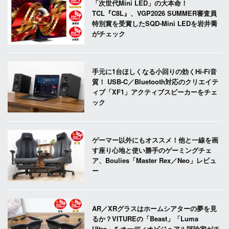
「次世代Mini LED」の大本命！
TCL『C8L』、VGP2026 SUMMER審査員
特別賞を受賞したSQD-Mini LEDを岩井喬
がチェック
手元に1台ほしくなる小回りの効くHi-Fi音
質！ USB-C／Bluetooth対応のクリエイテ
ィブ「XF1」アクティブスピーカーをチェ
ック
ゲーマー以外にもオススメ！他と一線を画
す座り心地と使い勝手のゲーミングチェ
ア、Boulies「Master Rex／Neo」レビュ
ー
AR／XRグラスはホームシアターの夢を見
るか？VITUREの「Beast」「Luma
Ultra」をオーディオビジュアル評論家がチ