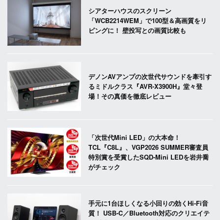
シアターハウスのスクリーン
「WCB2214WEM」で100型＆高画質をリ
ビングに！ 壁投写との画質比較も
デノンAVアンプの次世代サウンドを牽引す
るミドルクラス『AVR-X3900H』堂々登
場！その真価を徹底レビュー
「次世代Mini LED」の大本命！
TCL『C8L』、VGP2026 SUMMER審査員
特別賞を受賞したSQD-Mini LEDを岩井喬
がチェック
手元に1台ほしくなる小回りの効くHi-Fi音
質！ USB-C／Bluetooth対応のクリエイテ