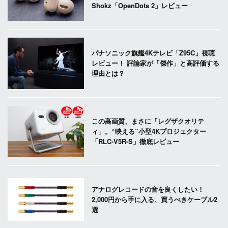
Shokz「OpenDots 2」レビュー
パナソニック旗艦4Kテレビ「Z95C」視聴
レビュー！ 評論家が「傑作」と高評価する
理由とは？
この高画質、まさに「レグザクオリテ
ィ」。“映える”小型4Kプロジェクター
「RLC-V5R-S」徹底レビュー
アナログレコードの音を良くしたい！
2,000円から手に入る、買うべきケーブル2
選