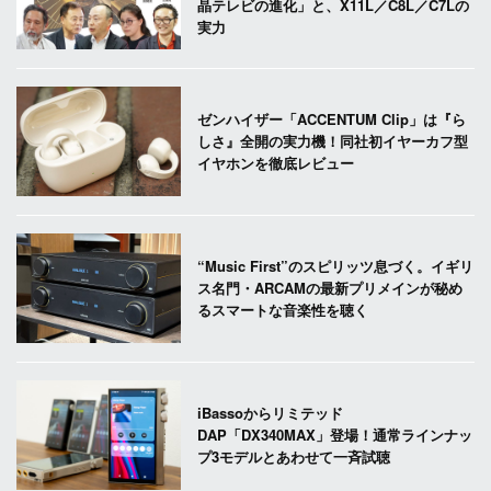
晶テレビの進化」と、X11L／C8L／C7Lの
実力
ゼンハイザー「ACCENTUM Clip」は『ら
しさ』全開の実力機！同社初イヤーカフ型
イヤホンを徹底レビュー
“Music First”のスピリッツ息づく。イギリ
ス名門・ARCAMの最新プリメインが秘め
るスマートな音楽性を聴く
iBassoからリミテッド
DAP「DX340MAX」登場！通常ラインナッ
プ3モデルとあわせて一斉試聴