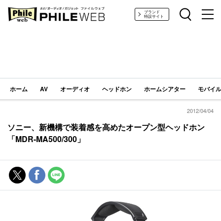
PHILE WEB｜AV/オーディオ/ガジェット
ブランド
特設サイト
ホーム
AV
オーディオ
ヘッドホン
ホームシアター
モバイル
2012/04/04
ソニー、新機構で装着感を高めたオープン型ヘッドホン
「MDR-MA500/300」