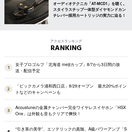
オーディオテクニカ「AT-MCD1」を聴く。
スタイラスチップ一体型ダイヤモンドカン
チレバー採用カートリッジの実力に迫る！
アクセスランキング
RANKING
女子プロゴルフ「北海道 meijiカップ」8/7から3日間の放
1
送・配信予定
「ビックカメラ浦和西口店」8/29オープン 最大20%ポイン
2
トなどのキャンペーンも
Acoustuneの金属チャンバー完全ワイヤレスイヤホン「HSX
3
One」は外観も音もクリアで爽快！
“引き算の美学”、エソテリックの真髄。A級パワーアンプ「S