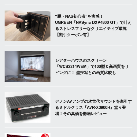
“脱・NAS初心者”を実感！
UGREEN「NASync DXP4800 GT」で叶え
るストレスフリーなクリエイティブ環境
【割引クーポン有】
シアターハウスのスクリーン
「WCB2214WEM」で100型＆高画質をリ
ビングに！ 壁投写との画質比較も
デノンAVアンプの次世代サウンドを牽引す
るミドルクラス『AVR-X3900H』堂々登
場！その真価を徹底レビュー