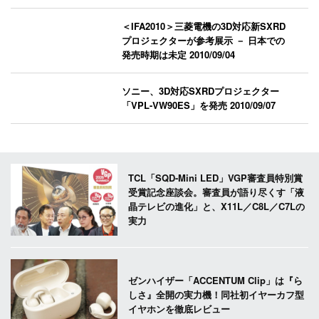
＜IFA2010＞三菱電機の3D対応新SXRD
プロジェクターが参考展示 － 日本での
発売時期は未定
2010/09/04
ソニー、3D対応SXRDプロジェクター
「VPL-VW90ES」を発売
2010/09/07
TCL「SQD-Mini LED」VGP審査員特別賞
受賞記念座談会。審査員が語り尽くす「液
晶テレビの進化」と、X11L／C8L／C7Lの
実力
ゼンハイザー「ACCENTUM Clip」は『ら
しさ』全開の実力機！同社初イヤーカフ型
イヤホンを徹底レビュー