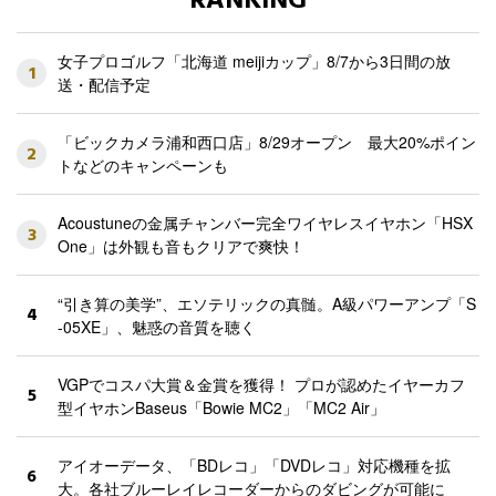
RANKING
女子プロゴルフ「北海道 meijiカップ」8/7から3日間の放
1
送・配信予定
「ビックカメラ浦和西口店」8/29オープン 最大20%ポイン
2
トなどのキャンペーンも
Acoustuneの金属チャンバー完全ワイヤレスイヤホン「HSX
3
One」は外観も音もクリアで爽快！
“引き算の美学”、エソテリックの真髄。A級パワーアンプ「S
4
-05XE」、魅惑の音質を聴く
VGPでコスパ大賞＆金賞を獲得！ プロが認めたイヤーカフ
5
型イヤホンBaseus「Bowie MC2」「MC2 Air」
アイオーデータ、「BDレコ」「DVDレコ」対応機種を拡
6
大。各社ブルーレイレコーダーからのダビングが可能に