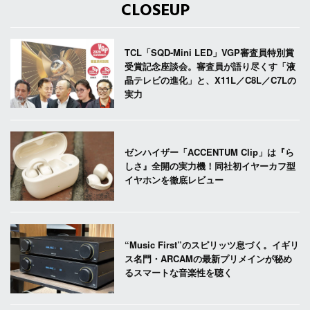
CLOSEUP
TCL「SQD-Mini LED」VGP審査員特別賞
受賞記念座談会。審査員が語り尽くす「液
晶テレビの進化」と、X11L／C8L／C7Lの
実力
ゼンハイザー「ACCENTUM Clip」は『ら
しさ』全開の実力機！同社初イヤーカフ型
イヤホンを徹底レビュー
“Music First”のスピリッツ息づく。イギリ
ス名門・ARCAMの最新プリメインが秘め
るスマートな音楽性を聴く