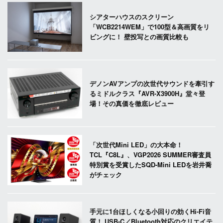
シアターハウスのスクリーン
「WCB2214WEM」で100型＆高画質をリ
ビングに！ 壁投写との画質比較も
デノンAVアンプの次世代サウンドを牽引す
るミドルクラス『AVR-X3900H』堂々登
場！その真価を徹底レビュー
「次世代Mini LED」の大本命！
TCL『C8L』、VGP2026 SUMMER審査員
特別賞を受賞したSQD-Mini LEDを岩井喬
がチェック
手元に1台ほしくなる小回りの効くHi-Fi音
質！ USB-C／Bluetooth対応のクリエイテ