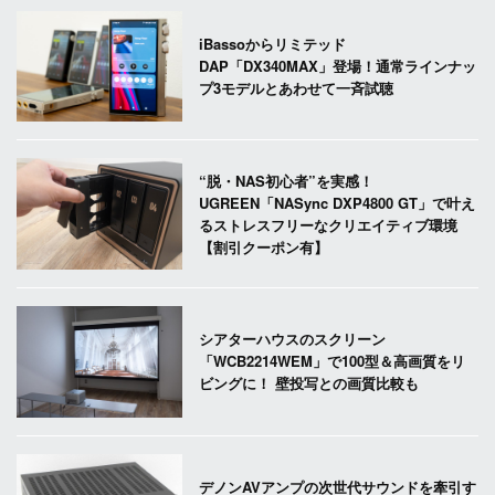
iBassoからリミテッド
DAP「DX340MAX」登場！通常ラインナッ
プ3モデルとあわせて一斉試聴
“脱・NAS初心者”を実感！
UGREEN「NASync DXP4800 GT」で叶え
るストレスフリーなクリエイティブ環境
【割引クーポン有】
シアターハウスのスクリーン
「WCB2214WEM」で100型＆高画質をリ
ビングに！ 壁投写との画質比較も
デノンAVアンプの次世代サウンドを牽引す