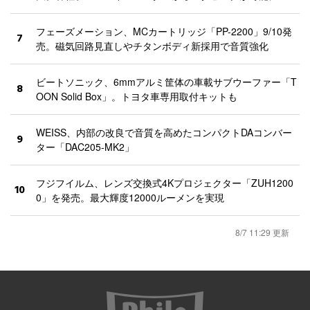
フェーズメーション、MCカートリッジ「PP-2200」9/10発
7
売。磁気回路見直しやチタンボディ新採用で音質強化
ビートソニック、6mmアルミ筐体の車載サブウーファー「T
8
OON Solid Box」。トヨタ車専用取付キットも
WEISS、内部の改良で音質を高めたコンパクトDAコンバー
9
ター「DAC205-MK2」
フジフイルム、レンズ交換式4Kプロジェクター「ZUH1200
10
0」を発売。最大輝度12000ルーメンを実現
8/7 11:29 更新