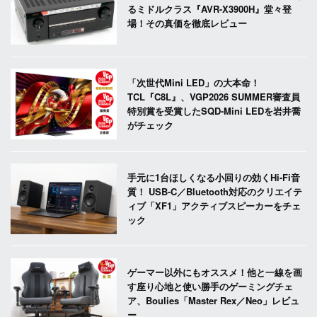
るミドルクラス『AVR-X3900H』堂々登
場！その真価を徹底レビュー
「次世代Mini LED」の大本命！
TCL『C8L』、VGP2026 SUMMER審査員
特別賞を受賞したSQD-Mini LEDを岩井喬
がチェック
手元に1台ほしくなる小回りの効くHi-Fi音
質！ USB-C／Bluetooth対応のクリエイテ
ィブ「XF1」アクティブスピーカーをチェ
ック
ゲーマー以外にもオススメ！他と一線を画
す座り心地と使い勝手のゲーミングチェ
ア、Boulies「Master Rex／Neo」レビュ
ー