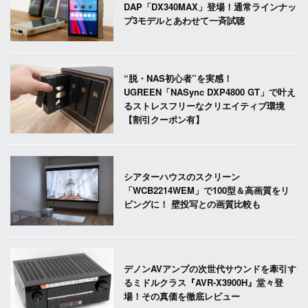
DAP「DX340MAX」登場！通常ラインナッ
プ3モデルとあわせて一斉試聴
“脱・NAS初心者”を実感！
UGREEN「NASync DXP4800 GT」で叶え
るストレスフリーなクリエイティブ環境
【割引クーポン有】
シアターハウスのスクリーン
「WCB2214WEM」で100型＆高画質をリ
ビングに！ 壁投写との画質比較も
デノンAVアンプの次世代サウンドを牽引す
るミドルクラス『AVR-X3900H』堂々登
場！その真価を徹底レビュー