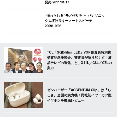
発売
2011/01/17
“憧れられる”モノ作りを － パナソニッ
ク大坪社長キーノートスピーチ
2009/10/06
TCL「SQD-Mini LED」VGP審査員特別賞
受賞記念座談会。審査員が語り尽くす「液
晶テレビの進化」と、X11L／C8L／C7Lの
実力
ゼンハイザー「ACCENTUM Clip」は『ら
しさ』全開の実力機！同社初イヤーカフ型
イヤホンを徹底レビュー