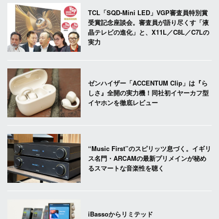
TCL「SQD-Mini LED」VGP審査員特別賞
受賞記念座談会。審査員が語り尽くす「液
晶テレビの進化」と、X11L／C8L／C7Lの
実力
ゼンハイザー「ACCENTUM Clip」は『ら
しさ』全開の実力機！同社初イヤーカフ型
イヤホンを徹底レビュー
“Music First”のスピリッツ息づく。イギリ
ス名門・ARCAMの最新プリメインが秘め
るスマートな音楽性を聴く
iBassoからリミテッド