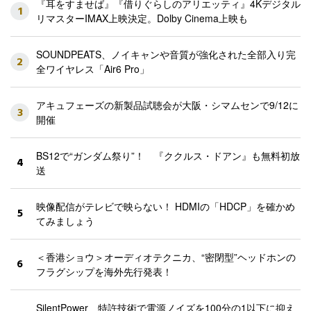
『耳をすませば』『借りぐらしのアリエッティ』4Kデジタル
1
リマスターIMAX上映決定。Dolby Cinema上映も
SOUNDPEATS、ノイキャンや音質が強化された全部入り完
2
全ワイヤレス「Air6 Pro」
アキュフェーズの新製品試聴会が大阪・シマムセンで9/12に
3
開催
BS12で“ガンダム祭り”！ 『ククルス・ドアン』も無料初放
4
送
映像配信がテレビで映らない！ HDMIの「HDCP」を確かめ
5
てみましょう
＜香港ショウ＞オーディオテクニカ、“密閉型”ヘッドホンの
6
フラグシップを海外先行発表！
SilentPower、特許技術で電源ノイズを100分の1以下に抑え