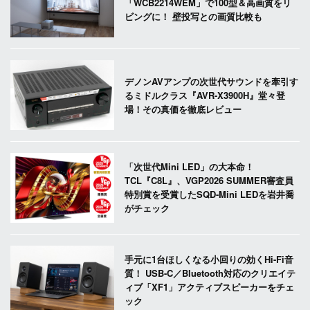
「WCB2214WEM」で100型＆高画質をリ
ビングに！ 壁投写との画質比較も
デノンAVアンプの次世代サウンドを牽引す
るミドルクラス『AVR-X3900H』堂々登
場！その真価を徹底レビュー
「次世代Mini LED」の大本命！
TCL『C8L』、VGP2026 SUMMER審査員
特別賞を受賞したSQD-Mini LEDを岩井喬
がチェック
手元に1台ほしくなる小回りの効くHi-Fi音
質！ USB-C／Bluetooth対応のクリエイテ
ィブ「XF1」アクティブスピーカーをチェ
ック