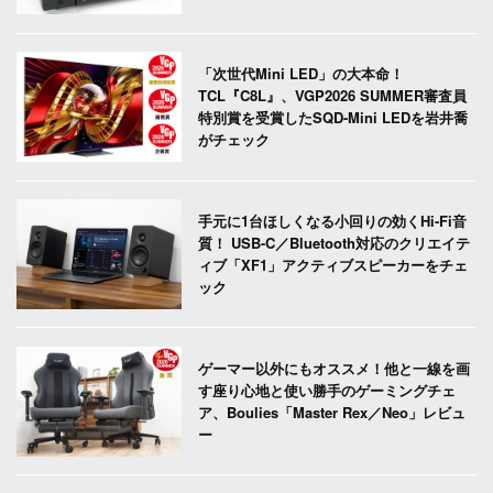
「次世代Mini LED」の大本命！
TCL『C8L』、VGP2026 SUMMER審査員
特別賞を受賞したSQD-Mini LEDを岩井喬
がチェック
手元に1台ほしくなる小回りの効くHi-Fi音
質！ USB-C／Bluetooth対応のクリエイテ
ィブ「XF1」アクティブスピーカーをチェ
ック
ゲーマー以外にもオススメ！他と一線を画
す座り心地と使い勝手のゲーミングチェ
ア、Boulies「Master Rex／Neo」レビュ
ー