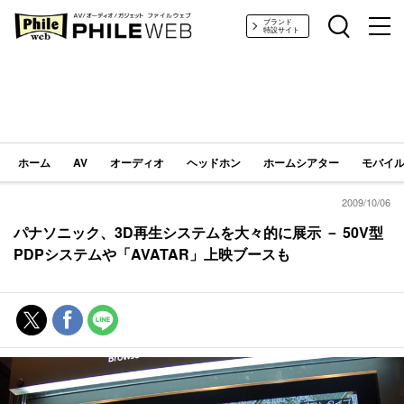
PHILE WEB｜AV/オーディオ/ガジェット
ブランド
特設サイト
ホーム
AV
オーディオ
ヘッドホン
ホームシアター
モバイル
2009/10/06
パナソニック、3D再生システムを大々的に展示 － 50V型
PDPシステムや「AVATAR」上映ブースも