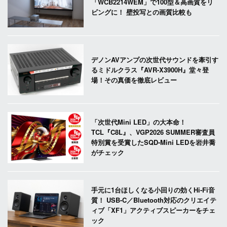
「WCB2214WEM」で100型＆高画質をリ
ビングに！ 壁投写との画質比較も
デノンAVアンプの次世代サウンドを牽引す
るミドルクラス『AVR-X3900H』堂々登
場！その真価を徹底レビュー
「次世代Mini LED」の大本命！
TCL『C8L』、VGP2026 SUMMER審査員
特別賞を受賞したSQD-Mini LEDを岩井喬
がチェック
手元に1台ほしくなる小回りの効くHi-Fi音
質！ USB-C／Bluetooth対応のクリエイテ
ィブ「XF1」アクティブスピーカーをチェ
ック