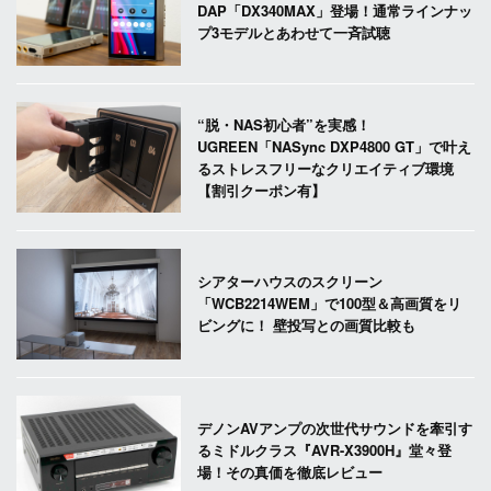
DAP「DX340MAX」登場！通常ラインナッ
プ3モデルとあわせて一斉試聴
“脱・NAS初心者”を実感！
UGREEN「NASync DXP4800 GT」で叶え
るストレスフリーなクリエイティブ環境
【割引クーポン有】
シアターハウスのスクリーン
「WCB2214WEM」で100型＆高画質をリ
ビングに！ 壁投写との画質比較も
デノンAVアンプの次世代サウンドを牽引す
るミドルクラス『AVR-X3900H』堂々登
場！その真価を徹底レビュー