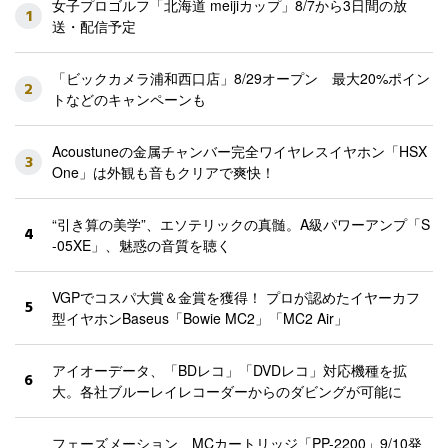
女子プロゴルフ「北海道 meijiカップ」8/7から3日間の放
1
送・配信予定
「ビックカメラ浦和西口店」8/29オープン 最大20%ポイン
2
トなどのキャンペーンも
Acoustuneの金属チャンバー完全ワイヤレスイヤホン「HSX
3
One」は外観も音もクリアで爽快！
“引き算の美学”、エソテリックの真髄。A級パワーアンプ「S
4
-05XE」、魅惑の音質を聴く
VGPでコスパ大賞＆金賞を獲得！ プロが認めたイヤーカフ
5
型イヤホンBaseus「Bowie MC2」「MC2 Air」
アイオーデータ、「BDレコ」「DVDレコ」対応機種を拡
6
大。各社ブルーレイレコーダーからのダビングが可能に
フェーズメーション、MCカートリッジ「PP-2200」9/10発