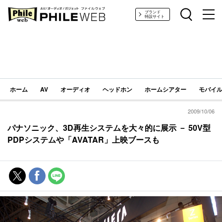
PHILE WEB｜AV/オーディオ/ガジェット
ブランド
特設サイト
ホーム
AV
オーディオ
ヘッドホン
ホームシアター
モバイル
2009/10/06
パナソニック、3D再生システムを大々的に展示 － 50V型
PDPシステムや「AVATAR」上映ブースも