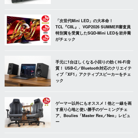
「次世代Mini LED」の大本命！
TCL『C8L』、VGP2026 SUMMER審査員
特別賞を受賞したSQD-Mini LEDを岩井喬
がチェック
手元に1台ほしくなる小回りの効くHi-Fi音
質！ USB-C／Bluetooth対応のクリエイテ
ィブ「XF1」アクティブスピーカーをチェ
ック
ゲーマー以外にもオススメ！他と一線を画
す座り心地と使い勝手のゲーミングチェ
ア、Boulies「Master Rex／Neo」レビュ
ー