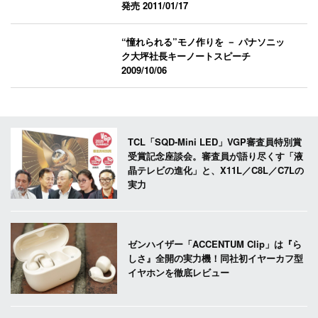
発売
2011/01/17
“憧れられる”モノ作りを － パナソニッ
ク大坪社長キーノートスピーチ
2009/10/06
TCL「SQD-Mini LED」VGP審査員特別賞
受賞記念座談会。審査員が語り尽くす「液
晶テレビの進化」と、X11L／C8L／C7Lの
実力
ゼンハイザー「ACCENTUM Clip」は『ら
しさ』全開の実力機！同社初イヤーカフ型
イヤホンを徹底レビュー