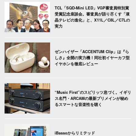
TCL「SQD-Mini LED」VGP審査員特別賞
受賞記念座談会。審査員が語り尽くす「液
晶テレビの進化」と、X11L／C8L／C7Lの
実力
ゼンハイザー「ACCENTUM Clip」は『ら
しさ』全開の実力機！同社初イヤーカフ型
イヤホンを徹底レビュー
“Music First”のスピリッツ息づく。イギリ
ス名門・ARCAMの最新プリメインが秘め
るスマートな音楽性を聴く
iBassoからリミテッド