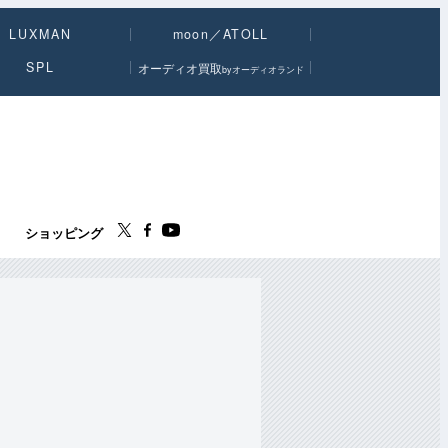
LUXMAN
moon／ATOLL
SPL
オーディオ買取
byオーディオランド
ス
ショッピング