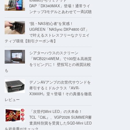
DAP「DX340MAX」登場！通常ライ
ンナップ3モデルとあわせて一斉試聴
“脱・NAS初心者”を実感！
UGREEN「NASync DXP4800 GT」
で叶えるストレスフリーなクリエイ
ティブ環境【割引クーポン有】
シアターハウスのスクリーン
「WCB2214WEM」で100型＆高画質
をリビングに！ 壁投写との画質比較
も
デノンAVアンプの次世代サウンドを
牽引するミドルクラス『AVR-
X3900H』堂々登場！その真価を徹底
レビュー
「次世代Mini LED」の大本命！
TCL『C8L』、VGP2026 SUMMER審
査員特別賞を受賞したSQD-Mini LED
を岩井喬がチェック