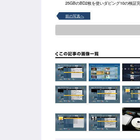
25GBのBD2枚を使いダビング10の検
前の写真へ