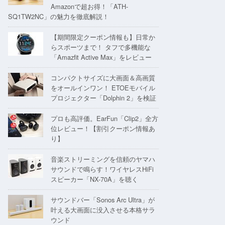
Amazonで超お得！「ATH-
SQ1TW2NC」の魅力を徹底解説！
【期間限定クーポン情報も】日常か
らスポーツまで！ タフで多機能な
「Amazfit Active Max」をレビュー
コンパクトサイズに大画面＆高画質
をオールインワン！ ETOEモバイル
プロジェクター「Dolphin 2」を検証
プロも高評価。EarFun「Clip2」全方
位レビュー！【割引クーポン情報あ
り】
音楽ストリーミングを信頼のヤマハ
サウンドで鳴らす！ワイヤレスHiFi
スピーカー「NX-70A」を聴く
サウンドバー「Sonos Arc Ultra」が
叶える大画面に没入させる本格サラ
ウンド