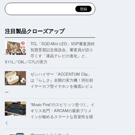
注目製品クローズアップ
TCL「SQD-Mini LED」VGP審査員特
別賞受賞記念座談会。審査員が語り
尽くす「液晶テレビの進化」と、
X11L／C8L／C7Lの実力
ゼンハイザー「ACCENTUM Clip」
は『らしさ』全開の実力機！同社初
イヤーカフ型イヤホンを徹底レビュ
ー
“Music First”のスピリッツ息づく。イ
ギリス名門・ARCAMの最新プリメ
インが秘めるスマートな音楽性を聴
く
iBassoからリミテッド