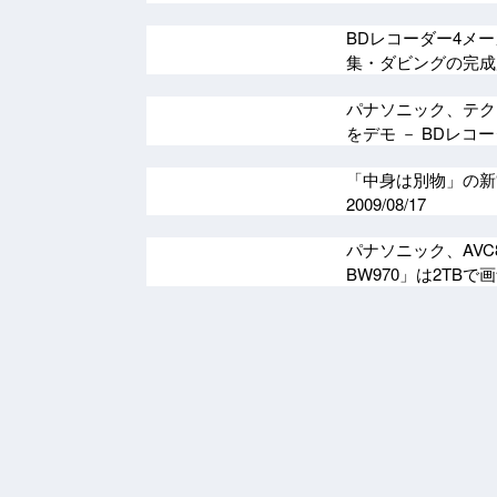
BDレコーダー4メ
集・ダビングの完
パナソニック、テク
をデモ － BDレ
「中身は別物」の新“ブ
2009/08/17
パナソニック、AVC8
BW970」は2TB