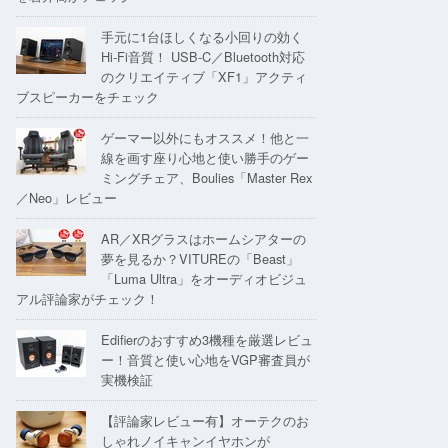
手元に1台ほしくなる小回りの効く
Hi-Fi音質！ USB-C／Bluetooth対応
のクリエイティブ「XF1」アクティ
ブスピーカーをチェック
ゲーマー以外にもオススメ！他と一
線を画す座り心地と使い勝手のゲー
ミングチェア、Boulies「Master Rex
／Neo」レビュー
AR／XRグラスはホームシアターの
夢を見るか？VITUREの「Beast」
「Luma Ultra」をオーディオビジュ
アル評論家がチェック！
Edifierのおすすめ3機種を厳選レビュ
ー！音質と使い心地をVGP審査員が
実機検証
【評論家レビュー有】オーテクのお
しゃれノイキャンイヤホンが