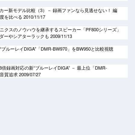
ーカー新モデル比較（3）－ 録画ファンなら見逃せない！ 編
成度を比べる
2010/11/17
ニクスのノウハウを継承するスピーカー「PF800シリーズ」
コーダーやシアターラックも
2009/11/13
ルーレイDIGA”「DMR-BW970」をBW950と比較視聴
倍録画対応の新“ブルーレイDIGA” － 最上位「DMR-
で画音質追求
2009/07/27