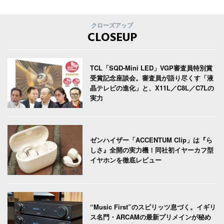
クローズアップ
CLOSEUP
TCL「SQD-Mini LED」VGP審査員特別賞
受賞記念座談会。審査員が語り尽くす「液
晶テレビの進化」と、X11L／C8L／C7Lの
実力
ゼンハイザー「ACCENTUM Clip」は『ら
しさ』全開の実力機！同社初イヤーカフ型
イヤホンを徹底レビュー
“Music First”のスピリッツ息づく。イギリ
ス名門・ARCAMの最新プリメインが秘め