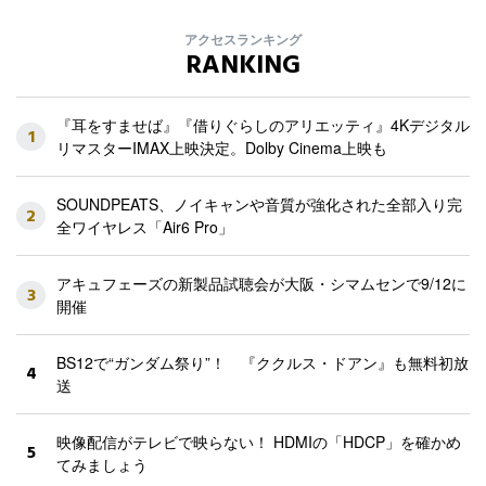
アクセスランキング
RANKING
『耳をすませば』『借りぐらしのアリエッティ』4Kデジタル
1
リマスターIMAX上映決定。Dolby Cinema上映も
SOUNDPEATS、ノイキャンや音質が強化された全部入り完
2
全ワイヤレス「Air6 Pro」
アキュフェーズの新製品試聴会が大阪・シマムセンで9/12に
3
開催
BS12で“ガンダム祭り”！ 『ククルス・ドアン』も無料初放
4
送
映像配信がテレビで映らない！ HDMIの「HDCP」を確かめ
5
てみましょう