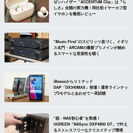
ゼンハイザー「ACCENTUM Clip」は『ら
しさ』全開の実力機！同社初イヤーカフ型
イヤホンを徹底レビュー
“Music First”のスピリッツ息づく。イギリ
ス名門・ARCAMの最新プリメインが秘め
るスマートな音楽性を聴く
iBassoからリミテッド
DAP「DX340MAX」登場！通常ラインナッ
プ3モデルとあわせて一斉試聴
“脱・NAS初心者”を実感！
UGREEN「NASync DXP4800 GT」で叶え
るストレスフリーなクリエイティブ環境