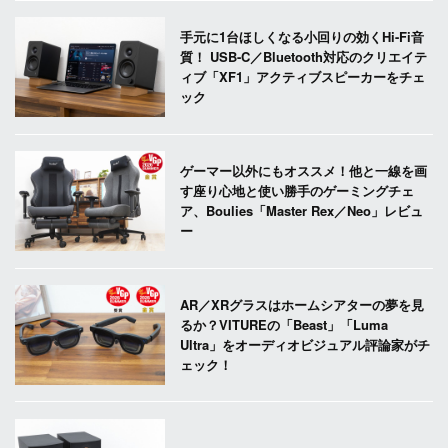
手元に1台ほしくなる小回りの効くHi-Fi音
質！ USB-C／Bluetooth対応のクリエイテ
ィブ「XF1」アクティブスピーカーをチェ
ック
ゲーマー以外にもオススメ！他と一線を画
す座り心地と使い勝手のゲーミングチェ
ア、Boulies「Master Rex／Neo」レビュ
ー
AR／XRグラスはホームシアターの夢を見
るか？VITUREの「Beast」「Luma
Ultra」をオーディオビジュアル評論家がチ
ェック！