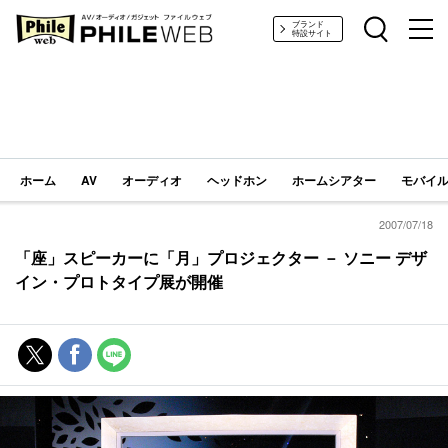
PHILE WEB｜AV/オーディオ/ガジェット
ブランド
特設サイト
ホーム
AV
オーディオ
ヘッドホン
ホームシアター
モバイル
2007/07/18
「座」スピーカーに「月」プロジェクター － ソニー デザ
イン・プロトタイプ展が開催