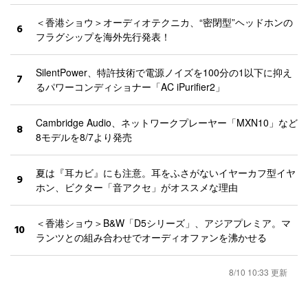
＜香港ショウ＞オーディオテクニカ、“密閉型”ヘッドホンの
6
フラグシップを海外先行発表！
SilentPower、特許技術で電源ノイズを100分の1以下に抑え
7
るパワーコンディショナー「AC iPurifier2」
Cambridge Audio、ネットワークプレーヤー「MXN10」など
8
8モデルを8/7より発売
夏は『耳カビ』にも注意。耳をふさがないイヤーカフ型イヤ
9
ホン、ビクター「音アクセ」がオススメな理由
＜香港ショウ＞B&W「D5シリーズ」、アジアプレミア。マ
10
ランツとの組み合わせでオーディオファンを沸かせる
8/10 10:33 更新