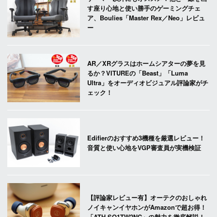
す座り心地と使い勝手のゲーミングチェ
ア、Boulies「Master Rex／Neo」レビュ
ー
AR／XRグラスはホームシアターの夢を見
るか？VITUREの「Beast」「Luma
Ultra」をオーディオビジュアル評論家がチ
ェック！
Edifierのおすすめ3機種を厳選レビュー！
音質と使い心地をVGP審査員が実機検証
【評論家レビュー有】オーテクのおしゃれ
ノイキャンイヤホンがAmazonで超お得！
「ATH-SQ1TW2NC」の魅力を徹底解説！