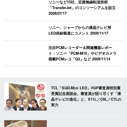
ソニーなど15社、近接無線転送技術
「TransferJet」のコンソーシアムを設立
2008/07/17
ソニー、シャープからの液晶テレビ用
LED供給報道にコメント
2009/11/17
注目PCMレコーダー＆関連機器レポー
ト：ソニー「PCM-M10」やビデオカメラ
搭載PCMレコ「Q3」など
2009/11/14
TCL「SQD-Mini LED」VGP審査員特別賞
受賞記念座談会。審査員が語り尽くす「液
晶テレビの進化」と、X11L／C8L／C7Lの
実力