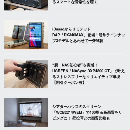
るスマートな音楽性を聴く
iBassoからリミテッド
DAP「DX340MAX」登場！通常ラインナッ
プ3モデルとあわせて一斉試聴
“脱・NAS初心者”を実感！
UGREEN「NASync DXP4800 GT」で叶え
るストレスフリーなクリエイティブ環境
【割引クーポン有】
シアターハウスのスクリーン
「WCB2214WEM」で100型＆高画質をリ
ビングに！ 壁投写との画質比較も