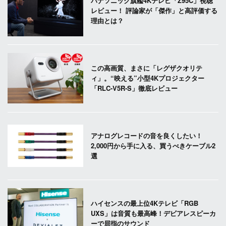
パナソニック旗艦4Kテレビ「Z95C」視聴
レビュー！ 評論家が「傑作」と高評価する
理由とは？
この高画質、まさに「レグザクオリテ
ィ」。“映える”小型4Kプロジェクター
「RLC-V5R-S」徹底レビュー
アナログレコードの音を良くしたい！
2,000円から手に入る、買うべきケーブル2
選
ハイセンスの最上位4Kテレビ「RGB
UXS」は音質も最高峰！デビアレスピーカ
ーで屈指のサウンド