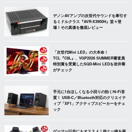
デノンAVアンプの次世代サウンドを牽引す
るミドルクラス『AVR-X3900H』堂々登
場！その真価を徹底レビュー
「次世代Mini LED」の大本命！
TCL『C8L』、VGP2026 SUMMER審査員
特別賞を受賞したSQD-Mini LEDを岩井喬
がチェック
手元に1台ほしくなる小回りの効くHi-Fi音
質！ USB-C／Bluetooth対応のクリエイテ
ィブ「XF1」アクティブスピーカーをチェ
ック
ゲーマー以外にもオススメ！他と一線を画