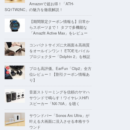
Amazonで超お得！「ATH-
SQ1TW2NC」の魅力を徹底解説！
【期間限定クーポン情報も】日常か
らスポーツまで！ タフで多機能な
「Amazfit Active Max」をレビュー
コンパクトサイズに大画面＆高画質
をオールインワン！ ETOEモバイル
プロジェクター「Dolphin 2」を検証
プロも高評価。EarFun「Clip2」全方
位レビュー！【割引クーポン情報あ
り】
音楽ストリーミングを信頼のヤマハ
サウンドで鳴らす！ワイヤレスHiFi
スピーカー「NX-70A」を聴く
サウンドバー「Sonos Arc Ultra」が
叶える大画面に没入させる本格サラ
ウンド