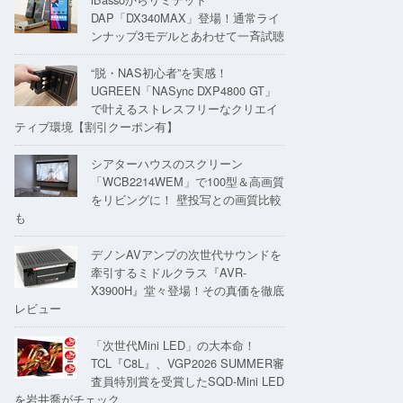
DAP「DX340MAX」登場！通常ライ
ンナップ3モデルとあわせて一斉試聴
“脱・NAS初心者”を実感！
UGREEN「NASync DXP4800 GT」
で叶えるストレスフリーなクリエイ
ティブ環境【割引クーポン有】
シアターハウスのスクリーン
「WCB2214WEM」で100型＆高画質
をリビングに！ 壁投写との画質比較
も
デノンAVアンプの次世代サウンドを
牽引するミドルクラス『AVR-
X3900H』堂々登場！その真価を徹底
レビュー
「次世代Mini LED」の大本命！
TCL『C8L』、VGP2026 SUMMER審
査員特別賞を受賞したSQD-Mini LED
を岩井喬がチェック