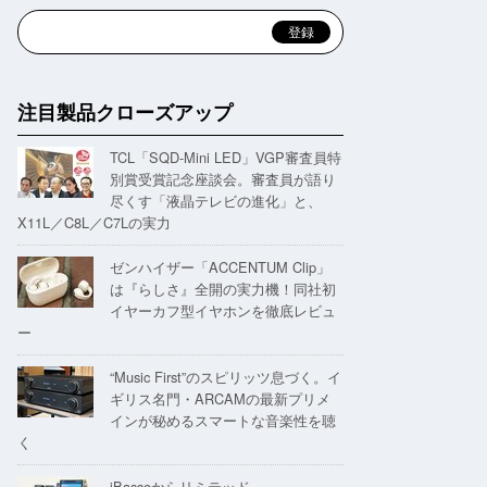
注目製品クローズアップ
TCL「SQD-Mini LED」VGP審査員特
別賞受賞記念座談会。審査員が語り
尽くす「液晶テレビの進化」と、
X11L／C8L／C7Lの実力
ゼンハイザー「ACCENTUM Clip」
は『らしさ』全開の実力機！同社初
イヤーカフ型イヤホンを徹底レビュ
ー
“Music First”のスピリッツ息づく。イ
ギリス名門・ARCAMの最新プリメ
インが秘めるスマートな音楽性を聴
く
iBassoからリミテッド