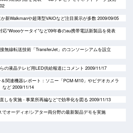
/02
か新Walkmanや超薄型VAIOなど注目展示が多数
2009/09/05
D対応“Woooケータイ”など09年春のau携帯電話新製品を発表
接無線転送技術「TransferJet」のコンソーシアムを設立
らの液晶テレビ用LED供給報道にコメント
2009/11/17
ー＆関連機器レポート：ソニー「PCM-M10」やビデオカメラ
3」など
2009/11/14
直しを実施 - 事業所再編などで効率化を図る
2009/11/13
スでオーディオ/シアター両分野の最新製品デモを実施