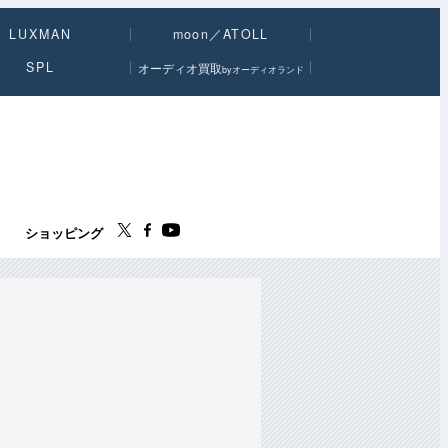
LUXMAN
moon／ATOLL
SPL
オーディオ買取
byオーディオランド
ス
ショッピング