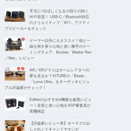
手元に1台ほしくなる小回りの効く
Hi-Fi音質！ USB-C／Bluetooth対応
のクリエイティブ「XF1」アクティ
ブスピーカーをチェック
ゲーマー以外にもオススメ！他と一
線を画す座り心地と使い勝手のゲー
ミングチェア、Boulies「Master Rex
／Neo」レビュー
AR／XRグラスはホームシアターの
夢を見るか？VITUREの「Beast」
「Luma Ultra」をオーディオビジュ
アル評論家がチェック！
Edifierのおすすめ3機種を厳選レビュ
ー！音質と使い心地をVGP審査員が
実機検証
【評論家レビュー有】オーテクのお
しゃれノイキャンイヤホンが