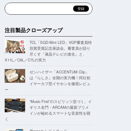
注目製品クローズアップ
TCL「SQD-Mini LED」VGP審査員特
別賞受賞記念座談会。審査員が語り
尽くす「液晶テレビの進化」と、
X11L／C8L／C7Lの実力
ゼンハイザー「ACCENTUM Clip」
は『らしさ』全開の実力機！同社初
イヤーカフ型イヤホンを徹底レビュ
ー
“Music First”のスピリッツ息づく。イ
ギリス名門・ARCAMの最新プリメ
インが秘めるスマートな音楽性を聴
く
iBassoからリミテッド