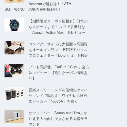
Amazonで超お得！「ATH-
SQ1TW2NC」の魅力を徹底解説！
【期間限定クーポン情報も】日常か
らスポーツまで！ タフで多機能な
「Amazfit Active Max」をレビュー
コンパクトサイズに大画面＆高画質
をオールインワン！ ETOEモバイル
プロジェクター「Dolphin 2」を検証
プロも高評価。EarFun「Clip2」全方
位レビュー！【割引クーポン情報あ
り】
音楽ストリーミングを信頼のヤマハ
サウンドで鳴らす！ワイヤレスHiFi
スピーカー「NX-70A」を聴く
サウンドバー「Sonos Arc Ultra」が
叶える大画面に没入させる本格サラ
ウンド