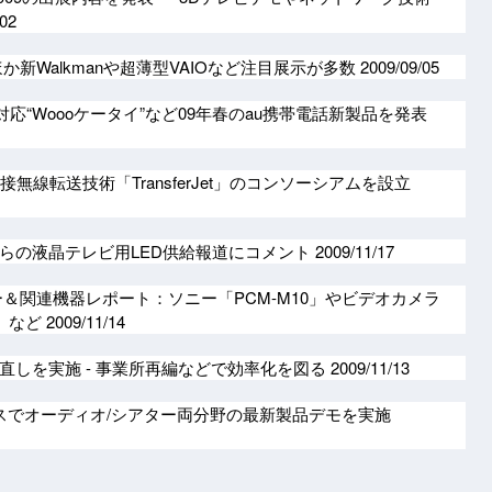
/02
か新Walkmanや超薄型VAIOなど注目展示が多数
2009/09/05
D対応“Woooケータイ”など09年春のau携帯電話新製品を発表
接無線転送技術「TransferJet」のコンソーシアムを設立
らの液晶テレビ用LED供給報道にコメント
2009/11/17
ー＆関連機器レポート：ソニー「PCM-M10」やビデオカメラ
3」など
2009/11/14
直しを実施 - 事業所再編などで効率化を図る
2009/11/13
スでオーディオ/シアター両分野の最新製品デモを実施