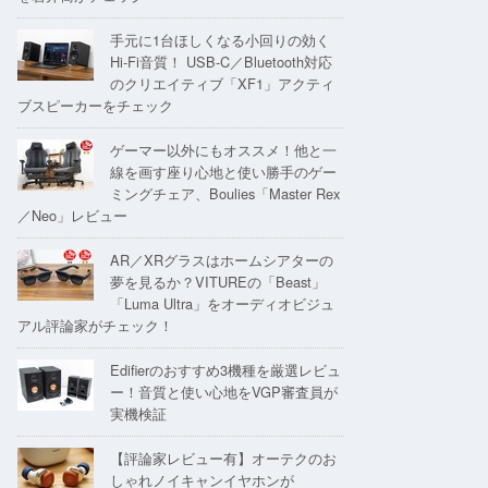
手元に1台ほしくなる小回りの効く
Hi-Fi音質！ USB-C／Bluetooth対応
のクリエイティブ「XF1」アクティ
ブスピーカーをチェック
ゲーマー以外にもオススメ！他と一
線を画す座り心地と使い勝手のゲー
ミングチェア、Boulies「Master Rex
／Neo」レビュー
AR／XRグラスはホームシアターの
夢を見るか？VITUREの「Beast」
「Luma Ultra」をオーディオビジュ
アル評論家がチェック！
Edifierのおすすめ3機種を厳選レビュ
ー！音質と使い心地をVGP審査員が
実機検証
【評論家レビュー有】オーテクのお
しゃれノイキャンイヤホンが