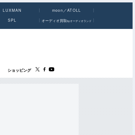
LUXMAN
moon／ATOLL
SPL
オーディオ買取
byオーディオランド
ス
ショッピング