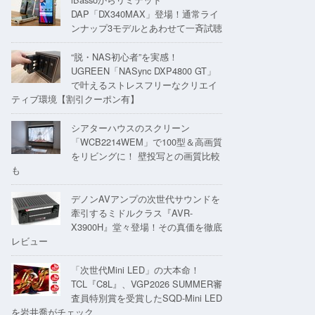
DAP「DX340MAX」登場！通常ライ
ンナップ3モデルとあわせて一斉試聴
“脱・NAS初心者”を実感！
UGREEN「NASync DXP4800 GT」
で叶えるストレスフリーなクリエイ
ティブ環境【割引クーポン有】
シアターハウスのスクリーン
「WCB2214WEM」で100型＆高画質
をリビングに！ 壁投写との画質比較
も
デノンAVアンプの次世代サウンドを
牽引するミドルクラス『AVR-
X3900H』堂々登場！その真価を徹底
レビュー
「次世代Mini LED」の大本命！
TCL『C8L』、VGP2026 SUMMER審
査員特別賞を受賞したSQD-Mini LED
を岩井喬がチェック