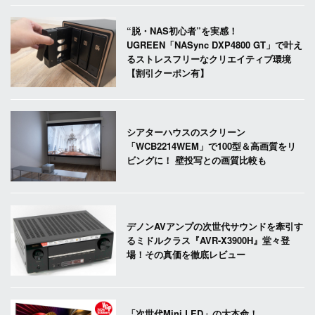
“脱・NAS初心者”を実感！
UGREEN「NASync DXP4800 GT」で叶え
るストレスフリーなクリエイティブ環境
【割引クーポン有】
シアターハウスのスクリーン
「WCB2214WEM」で100型＆高画質をリ
ビングに！ 壁投写との画質比較も
デノンAVアンプの次世代サウンドを牽引す
るミドルクラス『AVR-X3900H』堂々登
場！その真価を徹底レビュー
「次世代Mini LED」の大本命！