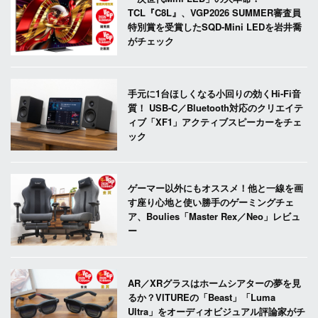
TCL『C8L』、VGP2026 SUMMER審査員
特別賞を受賞したSQD-Mini LEDを岩井喬
がチェック
手元に1台ほしくなる小回りの効くHi-Fi音
質！ USB-C／Bluetooth対応のクリエイテ
ィブ「XF1」アクティブスピーカーをチェ
ック
ゲーマー以外にもオススメ！他と一線を画
す座り心地と使い勝手のゲーミングチェ
ア、Boulies「Master Rex／Neo」レビュ
ー
AR／XRグラスはホームシアターの夢を見
るか？VITUREの「Beast」「Luma
Ultra」をオーディオビジュアル評論家がチ