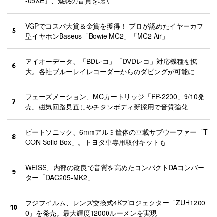
-05XE」、魅惑の音質を聴く
VGPでコスパ大賞＆金賞を獲得！ プロが認めたイヤーカフ
5
型イヤホンBaseus「Bowie MC2」「MC2 Air」
アイオーデータ、「BDレコ」「DVDレコ」対応機種を拡
6
大。各社ブルーレイレコーダーからのダビングが可能に
フェーズメーション、MCカートリッジ「PP-2200」9/10発
7
売。磁気回路見直しやチタンボディ新採用で音質強化
ビートソニック、6mmアルミ筐体の車載サブウーファー「T
8
OON Solid Box」。トヨタ車専用取付キットも
WEISS、内部の改良で音質を高めたコンパクトDAコンバー
9
ター「DAC205-MK2」
フジフイルム、レンズ交換式4Kプロジェクター「ZUH1200
10
0」を発売。最大輝度12000ルーメンを実現