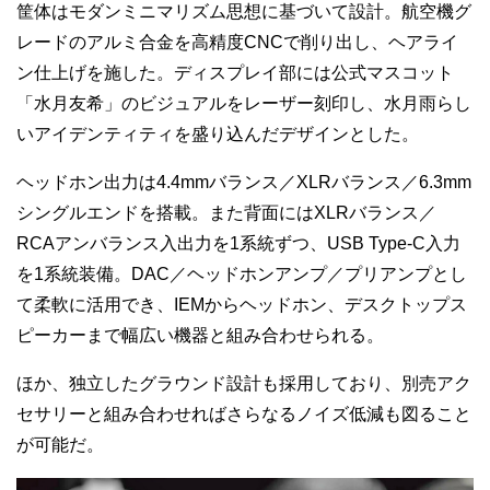
筐体はモダンミニマリズム思想に基づいて設計。航空機グ
レードのアルミ合金を高精度CNCで削り出し、ヘアライ
ン仕上げを施した。ディスプレイ部には公式マスコット
「水月友希」のビジュアルをレーザー刻印し、水月雨らし
いアイデンティティを盛り込んだデザインとした。
ヘッドホン出力は4.4mmバランス／XLRバランス／6.3mm
シングルエンドを搭載。また背面にはXLRバランス／
RCAアンバランス入出力を1系統ずつ、USB Type-C入力
を1系統装備。DAC／ヘッドホンアンプ／プリアンプとし
て柔軟に活用でき、IEMからヘッドホン、デスクトップス
ピーカーまで幅広い機器と組み合わせられる。
ほか、独立したグラウンド設計も採用しており、別売アク
セサリーと組み合わせればさらなるノイズ低減も図ること
が可能だ。