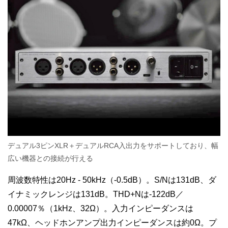
デュアル3ピンXLR＋デュアルRCA入出力をサポートしており、幅
広い機器との接続が行える
周波数特性は20Hz - 50kHz（-0.5dB）。S/Nは131dB、ダ
イナミックレンジは131dB。THD+Nは-122dB／
0.00007％（1kHz、32Ω）。入力インピーダンスは
47kΩ、ヘッドホンアンプ出力インピーダンスは約0Ω。プ