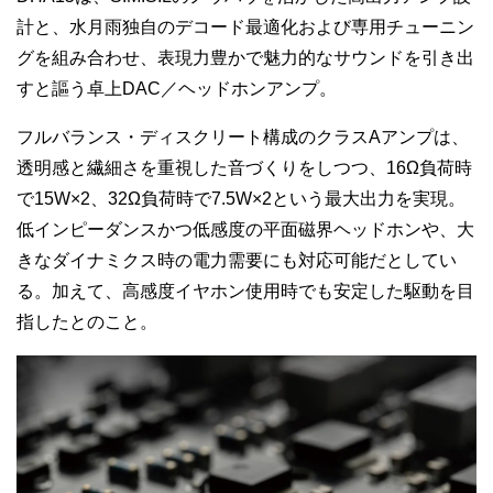
計と、水月雨独自のデコード最適化および専用チューニン
グを組み合わせ、表現力豊かで魅力的なサウンドを引き出
すと謳う卓上DAC／ヘッドホンアンプ。
フルバランス・ディスクリート構成のクラスAアンプは、
透明感と繊細さを重視した音づくりをしつつ、16Ω負荷時
で15W×2、32Ω負荷時で7.5W×2という最大出力を実現。
低インピーダンスかつ低感度の平面磁界ヘッドホンや、大
きなダイナミクス時の電力需要にも対応可能だとしてい
る。加えて、高感度イヤホン使用時でも安定した駆動を目
指したとのこと。