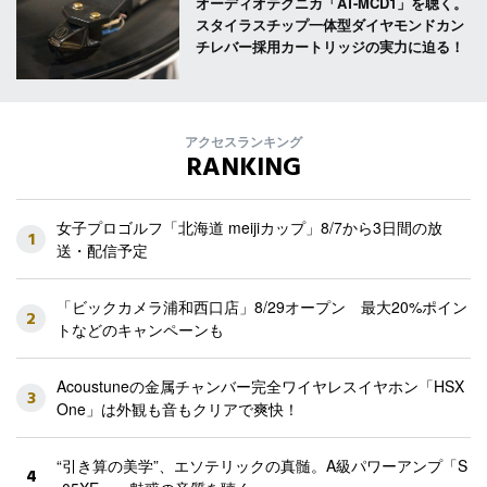
オーディオテクニカ「AT-MCD1」を聴く。
スタイラスチップ一体型ダイヤモンドカン
チレバー採用カートリッジの実力に迫る！
アクセスランキング
RANKING
女子プロゴルフ「北海道 meijiカップ」8/7から3日間の放
1
送・配信予定
「ビックカメラ浦和西口店」8/29オープン 最大20%ポイン
2
トなどのキャンペーンも
Acoustuneの金属チャンバー完全ワイヤレスイヤホン「HSX
3
One」は外観も音もクリアで爽快！
“引き算の美学”、エソテリックの真髄。A級パワーアンプ「S
4