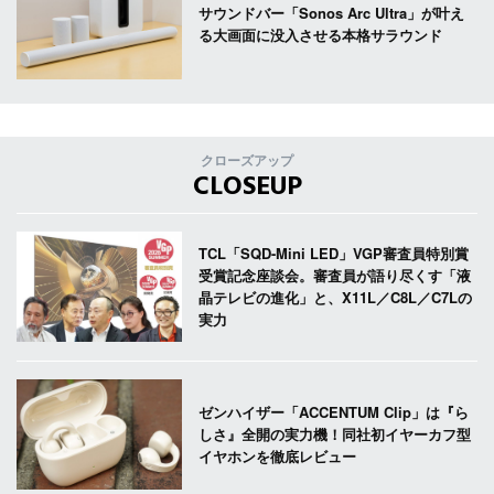
サウンドバー「Sonos Arc Ultra」が叶え
る大画面に没入させる本格サラウンド
クローズアップ
CLOSEUP
TCL「SQD-Mini LED」VGP審査員特別賞
受賞記念座談会。審査員が語り尽くす「液
晶テレビの進化」と、X11L／C8L／C7Lの
実力
ゼンハイザー「ACCENTUM Clip」は『ら
しさ』全開の実力機！同社初イヤーカフ型
イヤホンを徹底レビュー