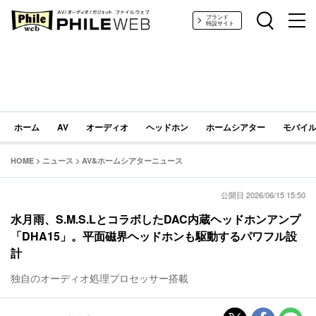
PHILE WEB｜AV/オーディオ/ガジェット
ブランド
特設サイト
ホーム
AV
オーディオ
ヘッドホン
ホームシアター
モバイル
HOME
>
ニュース
>
AV&ホームシアターニュース
公開日 2026/06/15 15:50
水月雨、S.M.S.LとコラボしたDAC内蔵ヘッドホンアンプ
「DHA15」。平面磁界ヘッドホンも駆動するパワフル設
計
独自のオーディオ処理プロセッサー搭載