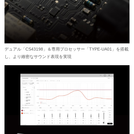
デュアル「CS43198」＆専用プロセッサー「TYPE-UA01」を搭載
し、より緻密なサウンド表現を実現