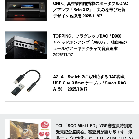
ONIX、真空管回路搭載のポータブルDAC
／アンプ「Beta XI2」。丸みを帯びた新
デザインも採用
2025/11/07
TOPPING、フラグシップDAC「D900」
とヘッドホンアンプ「A900」。独自モジ
ュールやアーキテクチャで音質追求
2025/11/07
AZLA、Switch 2にも対応するDAC内蔵
USB-C to 3.5mmケーブル「Smart DAC
A150」
2025/10/17
TCL「SQD-Mini LED」VGP審査員特別賞
受賞記念座談会。審査員が語り尽くす「液
晶テレビの進化」と、X11L／C8L／C7Lの