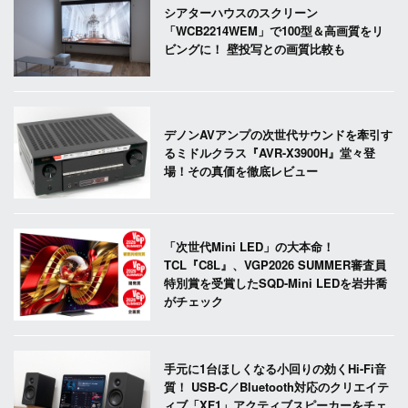
シアターハウスのスクリーン
「WCB2214WEM」で100型＆高画質をリ
ビングに！ 壁投写との画質比較も
デノンAVアンプの次世代サウンドを牽引す
るミドルクラス『AVR-X3900H』堂々登
場！その真価を徹底レビュー
「次世代Mini LED」の大本命！
TCL『C8L』、VGP2026 SUMMER審査員
特別賞を受賞したSQD-Mini LEDを岩井喬
がチェック
手元に1台ほしくなる小回りの効くHi-Fi音
質！ USB-C／Bluetooth対応のクリエイテ
ィブ「XF1」アクティブスピーカーをチェ