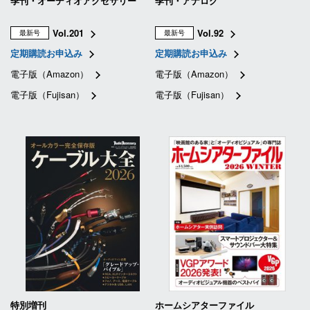
季刊・オーディオアクセサリー
季刊・アナログ
Vol.201
Vol.92
最新号
最新号
定期購読お申込み
定期購読お申込み
電子版（Amazon）
電子版（Amazon）
電子版（Fujisan）
電子版（Fujisan）
特別増刊
ホームシアターファイル