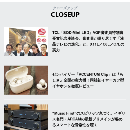
クローズアップ
CLOSEUP
TCL「SQD-Mini LED」VGP審査員特別賞
受賞記念座談会。審査員が語り尽くす「液
晶テレビの進化」と、X11L／C8L／C7Lの
実力
ゼンハイザー「ACCENTUM Clip」は『ら
しさ』全開の実力機！同社初イヤーカフ型
イヤホンを徹底レビュー
“Music First”のスピリッツ息づく。イギリ
ス名門・ARCAMの最新プリメインが秘め
るスマートな音楽性を聴く