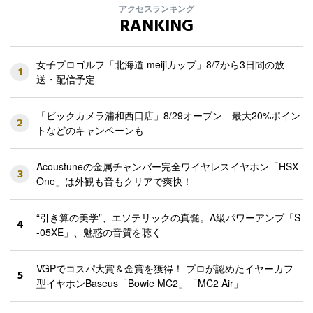
アクセスランキング
RANKING
女子プロゴルフ「北海道 meijiカップ」8/7から3日間の放
1
送・配信予定
「ビックカメラ浦和西口店」8/29オープン 最大20%ポイン
2
トなどのキャンペーンも
Acoustuneの金属チャンバー完全ワイヤレスイヤホン「HSX
3
One」は外観も音もクリアで爽快！
“引き算の美学”、エソテリックの真髄。A級パワーアンプ「S
4
-05XE」、魅惑の音質を聴く
VGPでコスパ大賞＆金賞を獲得！ プロが認めたイヤーカフ
5
型イヤホンBaseus「Bowie MC2」「MC2 Air」