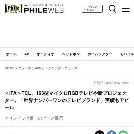
PHILE WEB｜AV/オーディオ/ガジェット
ブランド
特設サイト
ホーム
AV
オーディオ
ヘッドホン
ホームシアター
モバイル
HOME
>
ニュース
>
AV&ホームシアターニュース
公開日 2025/09/07 20:01
＜IFA＞TCL、163型マイクロRGBテレビや新プロジェク
ター。「世界ナンバーワンのテレビブランド」実績もアピ
ール
オリンピック推しのブース展示