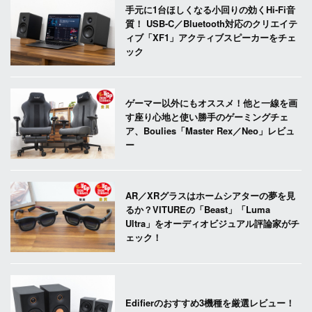
手元に1台ほしくなる小回りの効くHi-Fi音
質！ USB-C／Bluetooth対応のクリエイテ
ィブ「XF1」アクティブスピーカーをチェ
ック
ゲーマー以外にもオススメ！他と一線を画
す座り心地と使い勝手のゲーミングチェ
ア、Boulies「Master Rex／Neo」レビュ
ー
AR／XRグラスはホームシアターの夢を見
るか？VITUREの「Beast」「Luma
Ultra」をオーディオビジュアル評論家がチ
ェック！
Edifierのおすすめ3機種を厳選レビュー！