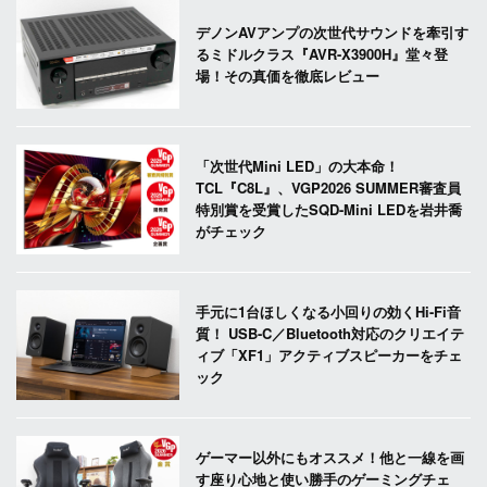
デノンAVアンプの次世代サウンドを牽引す
るミドルクラス『AVR-X3900H』堂々登
場！その真価を徹底レビュー
「次世代Mini LED」の大本命！
TCL『C8L』、VGP2026 SUMMER審査員
特別賞を受賞したSQD-Mini LEDを岩井喬
がチェック
手元に1台ほしくなる小回りの効くHi-Fi音
質！ USB-C／Bluetooth対応のクリエイテ
ィブ「XF1」アクティブスピーカーをチェ
ック
ゲーマー以外にもオススメ！他と一線を画
す座り心地と使い勝手のゲーミングチェ