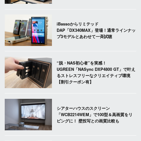
iBassoからリミテッド
DAP「DX340MAX」登場！通常ラインナッ
プ3モデルとあわせて一斉試聴
“脱・NAS初心者”を実感！
UGREEN「NASync DXP4800 GT」で叶え
るストレスフリーなクリエイティブ環境
【割引クーポン有】
シアターハウスのスクリーン
「WCB2214WEM」で100型＆高画質をリ
ビングに！ 壁投写との画質比較も