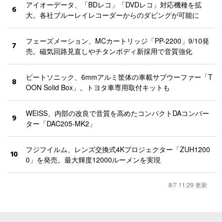
アイオーデータ、「BDレコ」「DVDレコ」対応機種を拡
6
大。各社ブルーレイレコーダーからのダビングが可能に
フェーズメーション、MCカートリッジ「PP-2200」9/10発
7
売。磁気回路見直しやチタンボディ新採用で音質強化
ビートソニック、6mmアルミ筐体の車載サブウーファー「T
8
OON Solid Box」。トヨタ車専用取付キットも
WEISS、内部の改良で音質を高めたコンパクトDAコンバー
9
ター「DAC205-MK2」
フジフイルム、レンズ交換式4Kプロジェクター「ZUH1200
10
0」を発売。最大輝度12000ルーメンを実現
8/7 11:29 更新