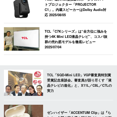
トプロジェクター「PROJECTOR
C1」。内蔵スピーカーはDolby Audio対
応
2025/08/05
TCL「C7Kシリーズ」は“全方位に強みを
持つ4K Mini LED液晶テレビ”、コスパ抜
群の売れ筋モデルを徹底レビュー
2025/07/04
TCL「SQD-Mini LED」VGP審査員特別賞
受賞記念座談会。審査員が語り尽くす「液
晶テレビの進化」と、X11L／C8L／C7Lの
実力
ゼンハイザー「ACCENTUM Clip」は『ら