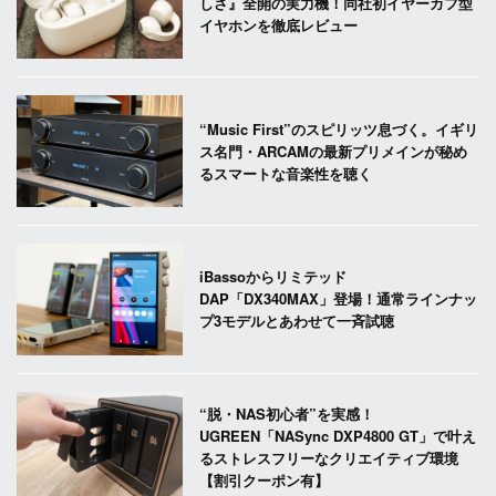
しさ』全開の実力機！同社初イヤーカフ型
イヤホンを徹底レビュー
“Music First”のスピリッツ息づく。イギリ
ス名門・ARCAMの最新プリメインが秘め
るスマートな音楽性を聴く
iBassoからリミテッド
DAP「DX340MAX」登場！通常ラインナッ
プ3モデルとあわせて一斉試聴
“脱・NAS初心者”を実感！
UGREEN「NASync DXP4800 GT」で叶え
るストレスフリーなクリエイティブ環境
【割引クーポン有】