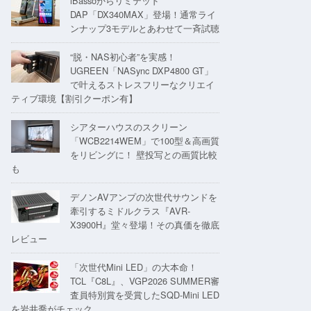
iBassoからリミテッド
DAP「DX340MAX」登場！通常ライ
ンナップ3モデルとあわせて一斉試聴
“脱・NAS初心者”を実感！
UGREEN「NASync DXP4800 GT」
で叶えるストレスフリーなクリエイ
ティブ環境【割引クーポン有】
シアターハウスのスクリーン
「WCB2214WEM」で100型＆高画質
をリビングに！ 壁投写との画質比較
も
デノンAVアンプの次世代サウンドを
牽引するミドルクラス『AVR-
X3900H』堂々登場！その真価を徹底
レビュー
「次世代Mini LED」の大本命！
TCL『C8L』、VGP2026 SUMMER審
査員特別賞を受賞したSQD-Mini LED
を岩井喬がチェック