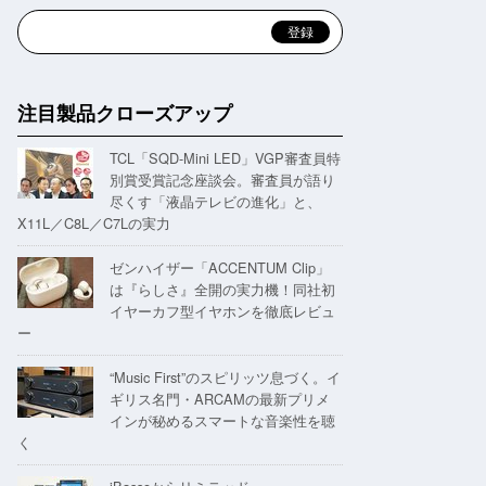
注目製品クローズアップ
TCL「SQD-Mini LED」VGP審査員特
別賞受賞記念座談会。審査員が語り
尽くす「液晶テレビの進化」と、
X11L／C8L／C7Lの実力
ゼンハイザー「ACCENTUM Clip」
は『らしさ』全開の実力機！同社初
イヤーカフ型イヤホンを徹底レビュ
ー
“Music First”のスピリッツ息づく。イ
ギリス名門・ARCAMの最新プリメ
インが秘めるスマートな音楽性を聴
く