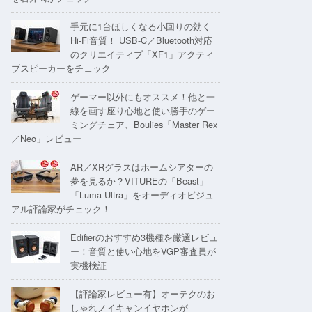
手元に1台ほしくなる小回りの効く
Hi-Fi音質！ USB-C／Bluetooth対応
のクリエイティブ「XF1」アクティ
ブスピーカーをチェック
ゲーマー以外にもオススメ！他と一
線を画す座り心地と使い勝手のゲー
ミングチェア、Boulies「Master Rex
／Neo」レビュー
AR／XRグラスはホームシアターの
夢を見るか？VITUREの「Beast」
「Luma Ultra」をオーディオビジュ
アル評論家がチェック！
Edifierのおすすめ3機種を厳選レビュ
ー！音質と使い心地をVGP審査員が
実機検証
【評論家レビュー有】オーテクのお
しゃれノイキャンイヤホンが