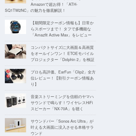
Amazonで超お得！「ATH-
SQ1TW2NC」の魅力を徹底解説！
【期間限定クーポン情報も】日常か
らスポーツまで！ タフで多機能な
「Amazfit Active Max」をレビュー
コンパクトサイズに大画面＆高画質
をオールインワン！ ETOEモバイル
プロジェクター「Dolphin 2」を検証
プロも高評価。EarFun「Clip2」全方
位レビュー！【割引クーポン情報あ
り】
音楽ストリーミングを信頼のヤマハ
サウンドで鳴らす！ワイヤレスHiFi
スピーカー「NX-70A」を聴く
サウンドバー「Sonos Arc Ultra」が
叶える大画面に没入させる本格サラ
ウンド