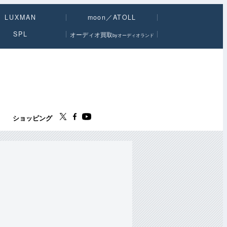
LUXMAN
moon／ATOLL
SPL
オーディオ買取
byオーディオランド
ス
ショッピング