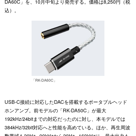
DA60C」を、10月中旬より発売する。価格は8,250円（税
込）。
「RK-DA60C」
USB-C接続に対応したDACを搭載するポータブルヘッド
ホンアンプ。前モデルの「RK-DA50C」が最大
192kHz/24bitまでの対応だったのに対し、本モデルでは
384kHz/32bit対応へと性能を高めている。ほか、再生周波
数帯域も20Hz - 90kHzから20Hz - 160kHzに、最大出力も