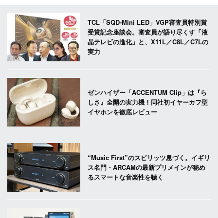
TCL「SQD-Mini LED」VGP審査員特別賞
受賞記念座談会。審査員が語り尽くす「液
晶テレビの進化」と、X11L／C8L／C7Lの
実力
ゼンハイザー「ACCENTUM Clip」は『ら
しさ』全開の実力機！同社初イヤーカフ型
イヤホンを徹底レビュー
“Music First”のスピリッツ息づく。イギリ
ス名門・ARCAMの最新プリメインが秘め
るスマートな音楽性を聴く