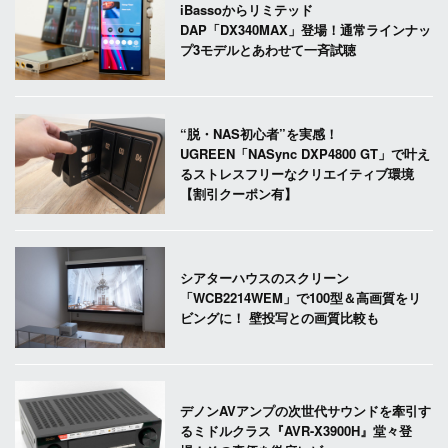
iBassoからリミテッド
DAP「DX340MAX」登場！通常ラインナッ
プ3モデルとあわせて一斉試聴
“脱・NAS初心者”を実感！
UGREEN「NASync DXP4800 GT」で叶え
るストレスフリーなクリエイティブ環境
【割引クーポン有】
シアターハウスのスクリーン
「WCB2214WEM」で100型＆高画質をリ
ビングに！ 壁投写との画質比較も
デノンAVアンプの次世代サウンドを牽引す
るミドルクラス『AVR-X3900H』堂々登