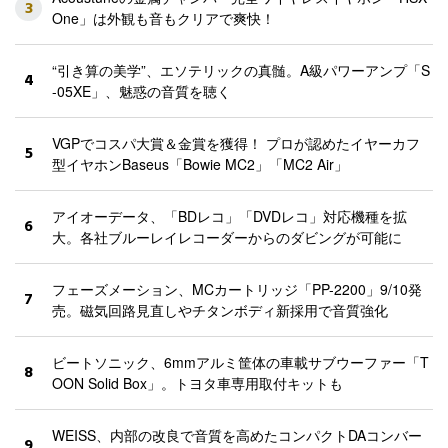
3
One」は外観も音もクリアで爽快！
“引き算の美学”、エソテリックの真髄。A級パワーアンプ「S
4
-05XE」、魅惑の音質を聴く
VGPでコスパ大賞＆金賞を獲得！ プロが認めたイヤーカフ
5
型イヤホンBaseus「Bowie MC2」「MC2 Air」
アイオーデータ、「BDレコ」「DVDレコ」対応機種を拡
6
大。各社ブルーレイレコーダーからのダビングが可能に
フェーズメーション、MCカートリッジ「PP-2200」9/10発
7
売。磁気回路見直しやチタンボディ新採用で音質強化
ビートソニック、6mmアルミ筐体の車載サブウーファー「T
8
OON Solid Box」。トヨタ車専用取付キットも
WEISS、内部の改良で音質を高めたコンパクトDAコンバー
9