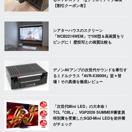
【割引クーポン有】
シアターハウスのスクリーン
「WCB2214WEM」で100型＆高画質をリ
ビングに！ 壁投写との画質比較も
デノンAVアンプの次世代サウンドを牽引す
るミドルクラス『AVR-X3900H』堂々登
場！その真価を徹底レビュー
「次世代Mini LED」の大本命！
TCL『C8L』、VGP2026 SUMMER審査員
特別賞を受賞したSQD-Mini LEDを岩井喬
がチェック