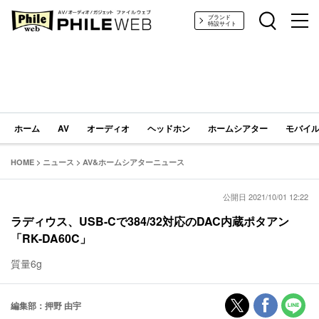
PHILE WEB｜AV/オーディオ/ガジェット
ブランド
特設サイト
ホーム
AV
オーディオ
ヘッドホン
ホームシアター
モバイル
HOME
>
ニュース
>
AV&ホームシアターニュース
公開日 2021/10/01 12:22
ラディウス、USB-Cで384/32対応のDAC内蔵ポタアン
「RK-DA60C」
質量6g
編集部：押野 由宇