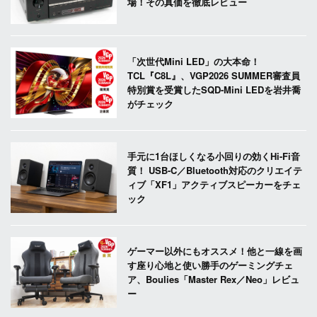
場！その真価を徹底レビュー
「次世代Mini LED」の大本命！
TCL『C8L』、VGP2026 SUMMER審査員
特別賞を受賞したSQD-Mini LEDを岩井喬
がチェック
手元に1台ほしくなる小回りの効くHi-Fi音
質！ USB-C／Bluetooth対応のクリエイテ
ィブ「XF1」アクティブスピーカーをチェ
ック
ゲーマー以外にもオススメ！他と一線を画
す座り心地と使い勝手のゲーミングチェ
ア、Boulies「Master Rex／Neo」レビュ
ー