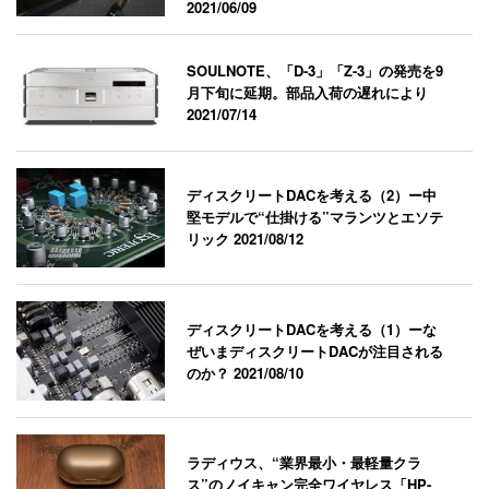
2021/06/09
SOULNOTE、「D-3」「Z-3」の発売を9
月下旬に延期。部品入荷の遅れにより
2021/07/14
ディスクリートDACを考える（2）ー中
堅モデルで“仕掛ける”マランツとエソテ
リック
2021/08/12
ディスクリートDACを考える（1）ーな
ぜいまディスクリートDACが注目される
のか？
2021/08/10
ラディウス、“業界最小・最軽量クラ
ス”のノイキャン完全ワイヤレス「HP-