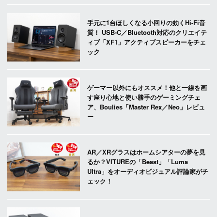
手元に1台ほしくなる小回りの効くHi-Fi音
質！ USB-C／Bluetooth対応のクリエイテ
ィブ「XF1」アクティブスピーカーをチェ
ック
ゲーマー以外にもオススメ！他と一線を画
す座り心地と使い勝手のゲーミングチェ
ア、Boulies「Master Rex／Neo」レビュ
ー
AR／XRグラスはホームシアターの夢を見
るか？VITUREの「Beast」「Luma
Ultra」をオーディオビジュアル評論家がチ
ェック！