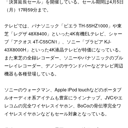
「決算延長セール」を開催している。セール期間は4月5日
（月）17時59分まで。
テレビでは、パナソニック「ビエラ TH-55HZ1000」や東
芝「レグザ 48X8400」といった4K有機ELテレビ、シャー
プ「アクオス 4T-C55CN1」、ソニー「ブラビア KJ-
43X8000H」といった4K液晶テレビが特価になっている。
また東芝の全録レコーダー、ソニーやパナソニックのブル
ーレイレコーダー、デノンのサウンドバーなどテレビ周辺
機器も各種登場している。
ソニーのウォークマン、Apple iPod touchなどのポータブ
ルオーディオ系アイテムも豊富にラインナップ。JVCやエ
レコムの完全ワイヤレスイヤホン、BoCoの骨伝導完全ワ
イヤレスイヤホンなどもセール対象となっている。