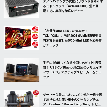
デノンAVアンプの次世代サウンドを牽引す
るミドルクラス『AVR-X3900H』堂々登
場！その真価を徹底レビュー
「次世代Mini LED」の大本命！
TCL『C8L』、VGP2026 SUMMER審査員
特別賞を受賞したSQD-Mini LEDを岩井喬
がチェック
手元に1台ほしくなる小回りの効くHi-Fi音
質！ USB-C／Bluetooth対応のクリエイテ
ィブ「XF1」アクティブスピーカーをチェ
ック
ゲーマー以外にもオススメ！他と一線を画
す座り心地と使い勝手のゲーミングチェ
ア、Boulies「Master Rex／Neo」レビュ