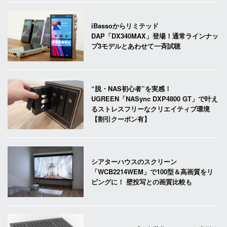
iBassoからリミテッド
DAP「DX340MAX」登場！通常ラインナッ
プ3モデルとあわせて一斉試聴
“脱・NAS初心者”を実感！
UGREEN「NASync DXP4800 GT」で叶え
るストレスフリーなクリエイティブ環境
【割引クーポン有】
シアターハウスのスクリーン
「WCB2214WEM」で100型＆高画質をリ
ビングに！ 壁投写との画質比較も