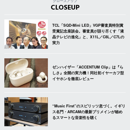
クローズアップ
CLOSEUP
TCL「SQD-Mini LED」VGP審査員特別賞
受賞記念座談会。審査員が語り尽くす「液
晶テレビの進化」と、X11L／C8L／C7Lの
実力
ゼンハイザー「ACCENTUM Clip」は『ら
しさ』全開の実力機！同社初イヤーカフ型
イヤホンを徹底レビュー
“Music First”のスピリッツ息づく。イギリ
ス名門・ARCAMの最新プリメインが秘め
るスマートな音楽性を聴く