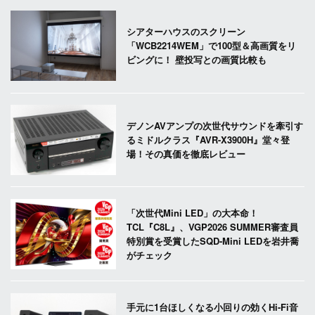
シアターハウスのスクリーン
「WCB2214WEM」で100型＆高画質をリ
ビングに！ 壁投写との画質比較も
デノンAVアンプの次世代サウンドを牽引す
るミドルクラス『AVR-X3900H』堂々登
場！その真価を徹底レビュー
「次世代Mini LED」の大本命！
TCL『C8L』、VGP2026 SUMMER審査員
特別賞を受賞したSQD-Mini LEDを岩井喬
がチェック
手元に1台ほしくなる小回りの効くHi-Fi音