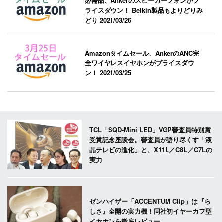
必需品、Ankerのスピーカーフォンがプ
ライスダウン！ Belkin製品もよりどりみ
どり
2021/03/26
Amazonタイムセール、AnkerのANC完
全ワイヤレスイヤホンがプライスダウ
ン！
2021/03/25
TCL「SQD-Mini LED」VGP審査員特別賞
受賞記念座談会。審査員が語り尽くす「液
晶テレビの進化」と、X11L／C8L／C7Lの
実力
ゼンハイザー「ACCENTUM Clip」は『ら
しさ』全開の実力機！同社初イヤーカフ型
イヤホンを徹底レビュー