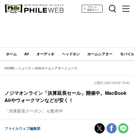
PHILE WEB｜AV/オーディオ/ガジェット
ブランド
特設サイト
ホーム
AV
オーディオ
ヘッドホン
ホームシアター
モバイル
HOME
>
ニュース
>
AV&ホームシアターニュース
公開日 2021/04/02 19:40
ノジマオンライン「決算延長セール」開催中。MacBook
Airやウォークマンなどが安く！
「決算延長クーポン」も配布中
ファイルウェブ編集部