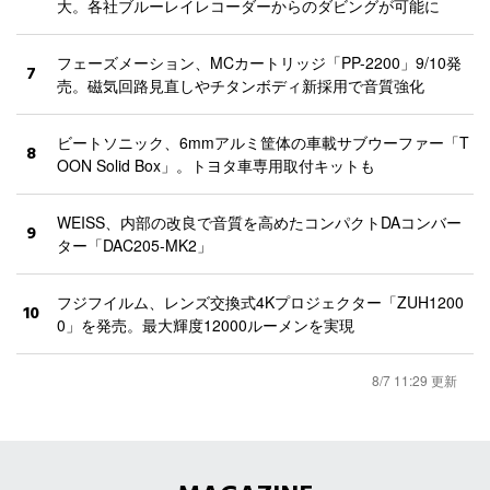
大。各社ブルーレイレコーダーからのダビングが可能に
フェーズメーション、MCカートリッジ「PP-2200」9/10発
7
売。磁気回路見直しやチタンボディ新採用で音質強化
ビートソニック、6mmアルミ筐体の車載サブウーファー「T
8
OON Solid Box」。トヨタ車専用取付キットも
WEISS、内部の改良で音質を高めたコンパクトDAコンバー
9
ター「DAC205-MK2」
フジフイルム、レンズ交換式4Kプロジェクター「ZUH1200
10
0」を発売。最大輝度12000ルーメンを実現
8/7 11:29 更新