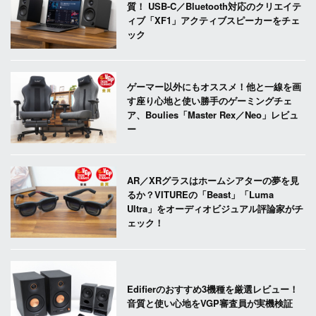
質！ USB-C／Bluetooth対応のクリエイテ
ィブ「XF1」アクティブスピーカーをチェ
ック
ゲーマー以外にもオススメ！他と一線を画
す座り心地と使い勝手のゲーミングチェ
ア、Boulies「Master Rex／Neo」レビュ
ー
AR／XRグラスはホームシアターの夢を見
るか？VITUREの「Beast」「Luma
Ultra」をオーディオビジュアル評論家がチ
ェック！
Edifierのおすすめ3機種を厳選レビュー！
音質と使い心地をVGP審査員が実機検証