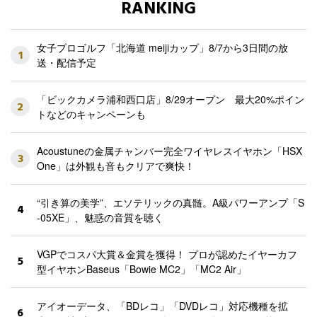
RANKING
女子プロゴルフ「北海道 meijiカップ」8/7から3日間の放
1
送・配信予定
「ビックカメラ浦和西口店」8/29オープン 最大20%ポイン
2
トなどのキャンペーンも
Acoustuneの金属チャンバー完全ワイヤレスイヤホン「HSX
3
One」は外観も音もクリアで爽快！
“引き算の美学”、エソテリックの真髄。A級パワーアンプ「S
4
-05XE」、魅惑の音質を聴く
VGPでコスパ大賞＆金賞を獲得！ プロが認めたイヤーカフ
5
型イヤホンBaseus「Bowie MC2」「MC2 Air」
アイオーデータ、「BDレコ」「DVDレコ」対応機種を拡
6