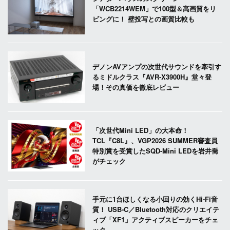
「WCB2214WEM」で100型＆高画質をリ
ビングに！ 壁投写との画質比較も
デノンAVアンプの次世代サウンドを牽引す
るミドルクラス『AVR-X3900H』堂々登
場！その真価を徹底レビュー
「次世代Mini LED」の大本命！
TCL『C8L』、VGP2026 SUMMER審査員
特別賞を受賞したSQD-Mini LEDを岩井喬
がチェック
手元に1台ほしくなる小回りの効くHi-Fi音
質！ USB-C／Bluetooth対応のクリエイテ
ィブ「XF1」アクティブスピーカーをチェ
ック