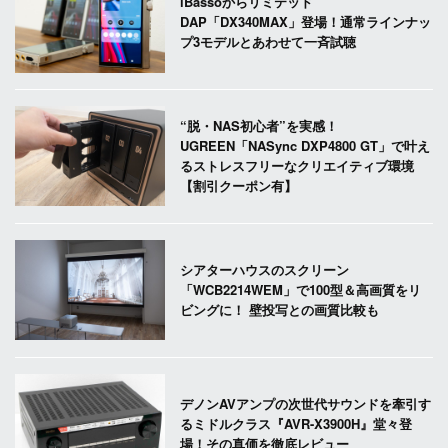
iBassoからリミテッド
DAP「DX340MAX」登場！通常ラインナッ
プ3モデルとあわせて一斉試聴
“脱・NAS初心者”を実感！
UGREEN「NASync DXP4800 GT」で叶え
るストレスフリーなクリエイティブ環境
【割引クーポン有】
シアターハウスのスクリーン
「WCB2214WEM」で100型＆高画質をリ
ビングに！ 壁投写との画質比較も
デノンAVアンプの次世代サウンドを牽引す
るミドルクラス『AVR-X3900H』堂々登
場！その真価を徹底レビュー