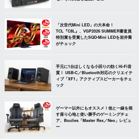
「次世代Mini LED」の大本命！
TCL『C8L』、VGP2026 SUMMER審査員
特別賞を受賞したSQD-Mini LEDを岩井喬
がチェック
手元に1台ほしくなる小回りの効くHi-Fi音
質！ USB-C／Bluetooth対応のクリエイテ
ィブ「XF1」アクティブスピーカーをチェ
ック
ゲーマー以外にもオススメ！他と一線を画
す座り心地と使い勝手のゲーミングチェ
ア、Boulies「Master Rex／Neo」レビュ
ー