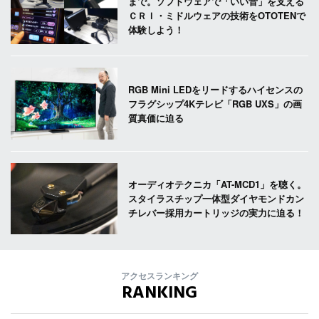
まで。ソフトウェアで「いい音」を支える
ＣＲＩ・ミドルウェアの技術をOTOTENで
体験しよう！
RGB Mini LEDをリードするハイセンスの
フラグシップ4Kテレビ「RGB UXS」の画
質真価に迫る
オーディオテクニカ「AT-MCD1」を聴く。
スタイラスチップ一体型ダイヤモンドカン
チレバー採用カートリッジの実力に迫る！
アクセスランキング
RANKING