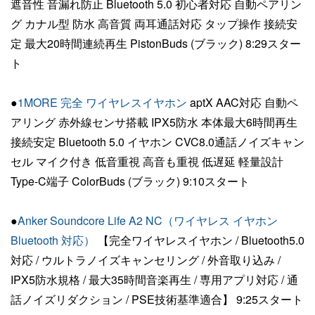
遮音性 音漏れ防止 Bluetooth 5.0 初心者対応 自動ペアリン
グ カナル型 防水 高音質 両耳通話対応 タップ操作 接続安
定 最大20時間連続再生 PistonBuds (ブラック) 8:29スター
ト
●
1MORE 完全 ワイヤレスイヤホン
aptX AAC対応 自動ペ
アリング 赤外線センサ搭載 IPX5防水 本体最大6時間再生
接続安定 Bluetooth 5.0 イヤホン CVC8.0通話ノイズキャン
セル マイク付き 低音重視 高音も重視 低遅延 軽量設計
Type-C端子 ColorBuds (ブラック) 9:10スタート
●
Anker Soundcore Life A2 NC（ワイヤレス イヤホン
Bluetooth 対応）
【完全ワイヤレスイヤホン / Bluetooth5.0
対応 / ウルトラノイズキャンセリング / 外音取り込み /
IPX5防水規格 / 最大35時間音楽再生 / 専用アプリ対応 / 通
話ノイズリダクション / PSE技術基準適合】 9:25スタート