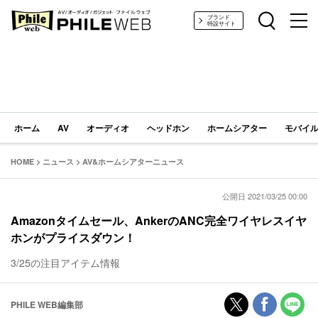
PHILE WEB｜AV/オーディオ/ガジェット
ブランド
特設サイト
ホーム
AV
オーディオ
ヘッドホン
ホームシアター
モバイル
HOME
>
ニュース
>
AV&ホームシアターニュース
公開日 2021/03/25 00:00
Amazonタイムセール、AnkerのANC完全ワイヤレスイヤ
ホンがプライスダウン！
3/25の注目アイテム情報
PHILE WEB編集部