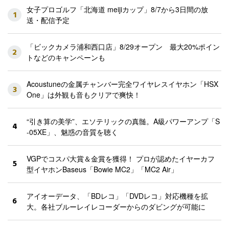
女子プロゴルフ「北海道 meijiカップ」8/7から3日間の放
1
送・配信予定
「ビックカメラ浦和西口店」8/29オープン 最大20%ポイン
2
トなどのキャンペーンも
Acoustuneの金属チャンバー完全ワイヤレスイヤホン「HSX
3
One」は外観も音もクリアで爽快！
“引き算の美学”、エソテリックの真髄。A級パワーアンプ「S
4
-05XE」、魅惑の音質を聴く
VGPでコスパ大賞＆金賞を獲得！ プロが認めたイヤーカフ
5
型イヤホンBaseus「Bowie MC2」「MC2 Air」
アイオーデータ、「BDレコ」「DVDレコ」対応機種を拡
6
大。各社ブルーレイレコーダーからのダビングが可能に