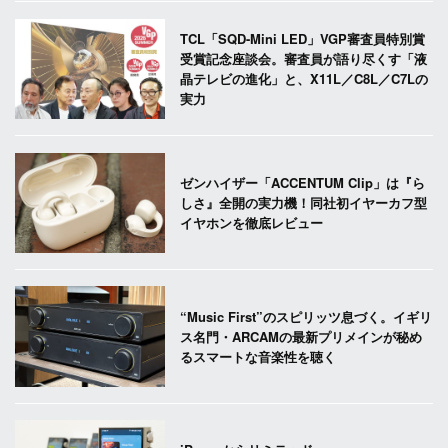
TCL「SQD-Mini LED」VGP審査員特別賞
受賞記念座談会。審査員が語り尽くす「液
晶テレビの進化」と、X11L／C8L／C7Lの
実力
ゼンハイザー「ACCENTUM Clip」は『ら
しさ』全開の実力機！同社初イヤーカフ型
イヤホンを徹底レビュー
“Music First”のスピリッツ息づく。イギリ
ス名門・ARCAMの最新プリメインが秘め
るスマートな音楽性を聴く