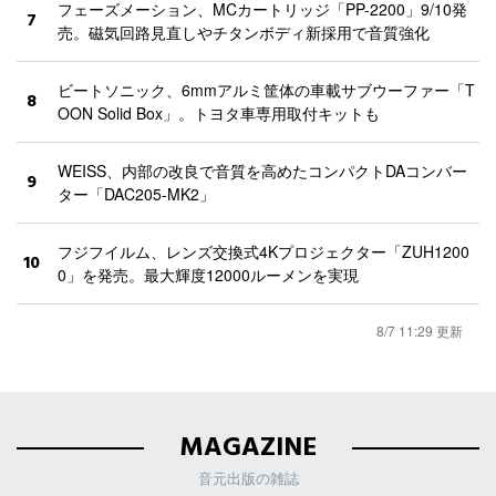
フェーズメーション、MCカートリッジ「PP-2200」9/10発
7
売。磁気回路見直しやチタンボディ新採用で音質強化
ビートソニック、6mmアルミ筐体の車載サブウーファー「T
8
OON Solid Box」。トヨタ車専用取付キットも
WEISS、内部の改良で音質を高めたコンパクトDAコンバー
9
ター「DAC205-MK2」
フジフイルム、レンズ交換式4Kプロジェクター「ZUH1200
10
0」を発売。最大輝度12000ルーメンを実現
8/7 11:29 更新
MAGAZINE
音元出版の雑誌