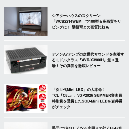
シアターハウスのスクリーン
「WCB2214WEM」で100型＆高画質をリ
ビングに！ 壁投写との画質比較も
デノンAVアンプの次世代サウンドを牽引す
るミドルクラス『AVR-X3900H』堂々登
場！その真価を徹底レビュー
「次世代Mini LED」の大本命！
TCL『C8L』、VGP2026 SUMMER審査員
特別賞を受賞したSQD-Mini LEDを岩井喬
がチェック
手元に1台ほしくなる小回りの効くHi-Fi音