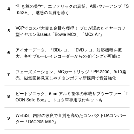
“引き算の美学”、エソテリックの真髄。A級パワーアンプ「S
4
-05XE」、魅惑の音質を聴く
VGPでコスパ大賞＆金賞を獲得！ プロが認めたイヤーカフ
5
型イヤホンBaseus「Bowie MC2」「MC2 Air」
アイオーデータ、「BDレコ」「DVDレコ」対応機種を拡
6
大。各社ブルーレイレコーダーからのダビングが可能に
フェーズメーション、MCカートリッジ「PP-2200」9/10発
7
売。磁気回路見直しやチタンボディ新採用で音質強化
ビートソニック、6mmアルミ筐体の車載サブウーファー「T
8
OON Solid Box」。トヨタ車専用取付キットも
WEISS、内部の改良で音質を高めたコンパクトDAコンバー
9
ター「DAC205-MK2」