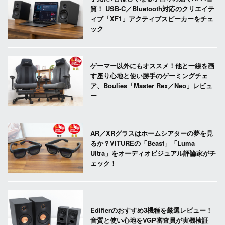
質！ USB-C／Bluetooth対応のクリエイテ
ィブ「XF1」アクティブスピーカーをチェ
ック
ゲーマー以外にもオススメ！他と一線を画
す座り心地と使い勝手のゲーミングチェ
ア、Boulies「Master Rex／Neo」レビュ
ー
AR／XRグラスはホームシアターの夢を見
るか？VITUREの「Beast」「Luma
Ultra」をオーディオビジュアル評論家がチ
ェック！
Edifierのおすすめ3機種を厳選レビュー！
音質と使い心地をVGP審査員が実機検証