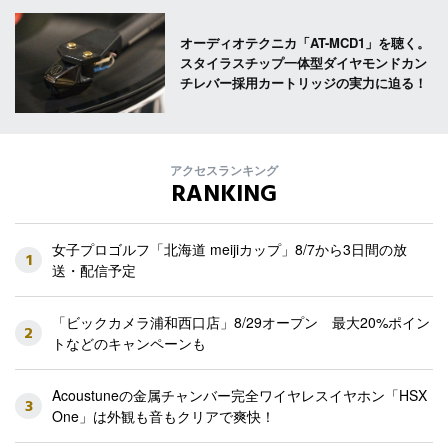
オーディオテクニカ「AT-MCD1」を聴く。
スタイラスチップ一体型ダイヤモンドカン
チレバー採用カートリッジの実力に迫る！
アクセスランキング
RANKING
女子プロゴルフ「北海道 meijiカップ」8/7から3日間の放
1
送・配信予定
「ビックカメラ浦和西口店」8/29オープン 最大20%ポイン
2
トなどのキャンペーンも
Acoustuneの金属チャンバー完全ワイヤレスイヤホン「HSX
3
One」は外観も音もクリアで爽快！