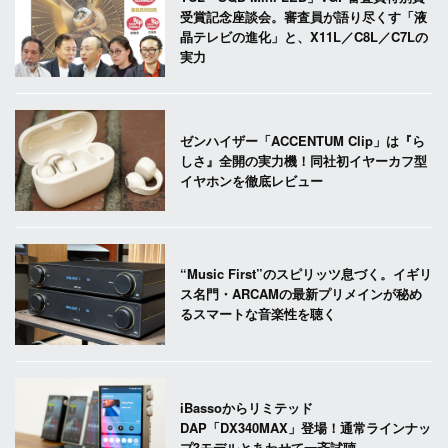
受賞記念座談会。審査員が語り尽くす「液
晶テレビの進化」と、X11L／C8L／C7Lの
実力
ゼンハイザー「ACCENTUM Clip」は『ら
しさ』全開の実力機！同社初イヤーカフ型
イヤホンを徹底レビュー
“Music First”のスピリッツ息づく。イギリ
ス名門・ARCAMの最新プリメインが秘め
るスマートな音楽性を聴く
iBassoからリミテッド
DAP「DX340MAX」登場！通常ラインナッ
プ3モデルとあわせて一斉試聴