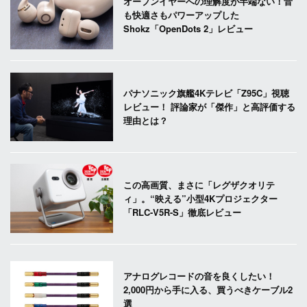
オープンイヤーへの理解度が半端ない！音
も快適さもパワーアップした
Shokz「OpenDots 2」レビュー
パナソニック旗艦4Kテレビ「Z95C」視聴
レビュー！ 評論家が「傑作」と高評価する
理由とは？
この高画質、まさに「レグザクオリテ
ィ」。“映える”小型4Kプロジェクター
「RLC-V5R-S」徹底レビュー
アナログレコードの音を良くしたい！
2,000円から手に入る、買うべきケーブル2
選