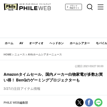
PHILE WEB｜AV/オーディオ/ガジェット
ブランド
特設サイト
ホーム
AV
オーディオ
ヘッドホン
ホームシアター
モバイル
HOME
>
ニュース
>
AV&ホームシアターニュース
公開日 2021/03/27 00:00
Amazonタイムセール、国内メーカー白物家電が多数お買
い得！ BenQのゲーミングプロジェクターも
3/27の注目アイテム情報
PHILE WEB編集部