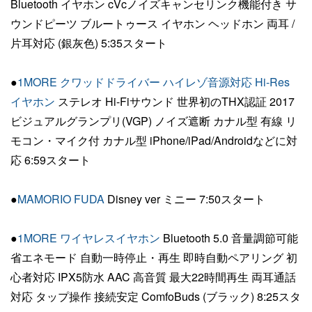
Bluetooth イヤホン cVcノイズキャンセリンク機能付き サ
ウンドピーツ ブルートゥース イヤホン ヘッドホン 両耳 /
片耳対応 (銀灰色) 5:35スタート
●
1MORE クワッドドライバー ハイレゾ音源対応 Hi-Res
イヤホン
ステレオ Hi-Fiサウンド 世界初のTHX認証 2017
ビジュアルグランプリ(VGP) ノイズ遮断 カナル型 有線 リ
モコン・マイク付 カナル型 iPhone/iPad/Androidなどに対
応 6:59スタート
●
MAMORIO FUDA
Disney ver ミニー 7:50スタート
●
1MORE ワイヤレスイヤホン
Bluetooth 5.0 音量調節可能
省エネモード 自動一時停止・再生 即時自動ペアリング 初
心者対応 IPX5防水 AAC 高音質 最大22時間再生 両耳通話
対応 タップ操作 接続安定 ComfoBuds (ブラック) 8:25スタ