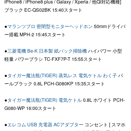
iPhone8 / iPhone8 plus / Galaxy / Xperia / 他Qi対応機種]
ブラック EC-QS02BK 15:40スタート
●
マランツプロ 密閉型モニターヘッドホン
50mmドライバ
ー搭載 MPH-2 15:45スタート
●
三菱電機 Be-K 日本製 紙パック掃除機
ハイパワー 小型
軽量 パワーブラシ TC-FXF7P-T 15:55スタート
●
タイガー魔法瓶(TIGER) 蒸気レス 電気ケトル わく子
パ
ールブラック 0.8L PCH-G080KP 15:35スタート
●
タイガー魔法瓶(TIGER) 電気ケトル
0.8L ホワイト PCH-
G080-WP 16:00スタート
●
エレコム USB 充電器 ACアダプター
コンセント [ スマホ