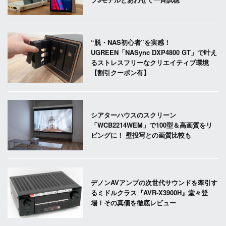
“脱・NAS初心者”を実感！
UGREEN「NASync DXP4800 GT」で叶え
るストレスフリーなクリエイティブ環境
【割引クーポン有】
シアターハウスのスクリーン
「WCB2214WEM」で100型＆高画質をリ
ビングに！ 壁投写との画質比較も
デノンAVアンプの次世代サウンドを牽引す
るミドルクラス『AVR-X3900H』堂々登
場！その真価を徹底レビュー