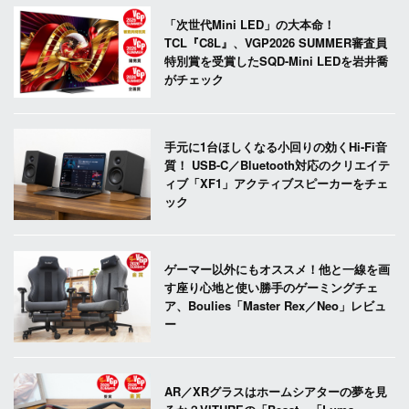
「次世代Mini LED」の大本命！
TCL『C8L』、VGP2026 SUMMER審査員
特別賞を受賞したSQD-Mini LEDを岩井喬
がチェック
手元に1台ほしくなる小回りの効くHi-Fi音
質！ USB-C／Bluetooth対応のクリエイテ
ィブ「XF1」アクティブスピーカーをチェ
ック
ゲーマー以外にもオススメ！他と一線を画
す座り心地と使い勝手のゲーミングチェ
ア、Boulies「Master Rex／Neo」レビュ
ー
AR／XRグラスはホームシアターの夢を見