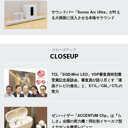
サウンドバー「Sonos Arc Ultra」が叶え
る大画面に没入させる本格サラウンド
クローズアップ
CLOSEUP
TCL「SQD-Mini LED」VGP審査員特別賞
受賞記念座談会。審査員が語り尽くす「液
晶テレビの進化」と、X11L／C8L／C7Lの
実力
ゼンハイザー「ACCENTUM Clip」は『ら
しさ』全開の実力機！同社初イヤーカフ型
イヤホンを徹底レビュー