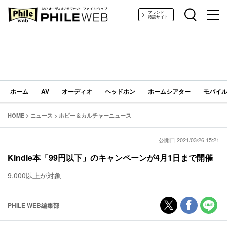
PHILE WEB｜AV/オーディオ/ガジェット
ブランド
特設サイト
ホーム
AV
オーディオ
ヘッドホン
ホームシアター
モバイル
HOME
>
ニュース
>
ホビー＆カルチャーニュース
公開日 2021/03/26 15:21
Kindle本「99円以下」のキャンペーンが4月1日まで開催
9,000以上が対象
PHILE WEB編集部