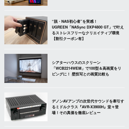
“脱・NAS初心者”を実感！
UGREEN「NASync DXP4800 GT」で叶え
るストレスフリーなクリエイティブ環境
【割引クーポン有】
シアターハウスのスクリーン
「WCB2214WEM」で100型＆高画質をリ
ビングに！ 壁投写との画質比較も
デノンAVアンプの次世代サウンドを牽引す
るミドルクラス『AVR-X3900H』堂々登
場！その真価を徹底レビュー