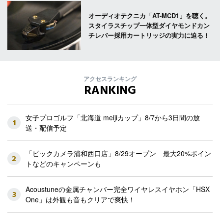
オーディオテクニカ「AT-MCD1」を聴く。
スタイラスチップ一体型ダイヤモンドカン
チレバー採用カートリッジの実力に迫る！
アクセスランキング
RANKING
女子プロゴルフ「北海道 meijiカップ」8/7から3日間の放
1
送・配信予定
「ビックカメラ浦和西口店」8/29オープン 最大20%ポイン
2
トなどのキャンペーンも
Acoustuneの金属チャンバー完全ワイヤレスイヤホン「HSX
3
One」は外観も音もクリアで爽快！