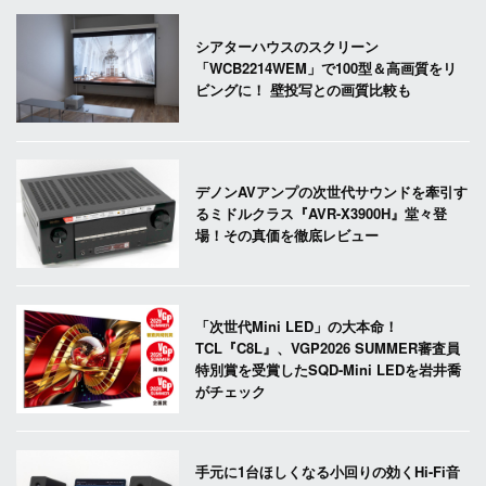
シアターハウスのスクリーン
「WCB2214WEM」で100型＆高画質をリ
ビングに！ 壁投写との画質比較も
デノンAVアンプの次世代サウンドを牽引す
るミドルクラス『AVR-X3900H』堂々登
場！その真価を徹底レビュー
「次世代Mini LED」の大本命！
TCL『C8L』、VGP2026 SUMMER審査員
特別賞を受賞したSQD-Mini LEDを岩井喬
がチェック
手元に1台ほしくなる小回りの効くHi-Fi音