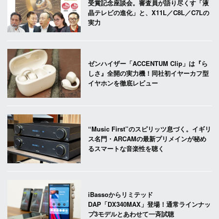
受賞記念座談会。審査員が語り尽くす「液
晶テレビの進化」と、X11L／C8L／C7Lの
実力
ゼンハイザー「ACCENTUM Clip」は『ら
しさ』全開の実力機！同社初イヤーカフ型
イヤホンを徹底レビュー
“Music First”のスピリッツ息づく。イギリ
ス名門・ARCAMの最新プリメインが秘め
るスマートな音楽性を聴く
iBassoからリミテッド
DAP「DX340MAX」登場！通常ラインナッ
プ3モデルとあわせて一斉試聴