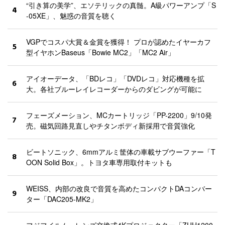
“引き算の美学”、エソテリックの真髄。A級パワーアンプ「S
4
-05XE」、魅惑の音質を聴く
VGPでコスパ大賞＆金賞を獲得！ プロが認めたイヤーカフ
5
型イヤホンBaseus「Bowie MC2」「MC2 Air」
アイオーデータ、「BDレコ」「DVDレコ」対応機種を拡
6
大。各社ブルーレイレコーダーからのダビングが可能に
フェーズメーション、MCカートリッジ「PP-2200」9/10発
7
売。磁気回路見直しやチタンボディ新採用で音質強化
ビートソニック、6mmアルミ筐体の車載サブウーファー「T
8
OON Solid Box」。トヨタ車専用取付キットも
WEISS、内部の改良で音質を高めたコンパクトDAコンバー
9
ター「DAC205-MK2」
フジフイルム、レンズ交換式4Kプロジェクター「ZUH1200