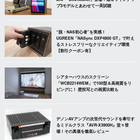
プ3モデルとあわせて一斉試聴
“脱・NAS初心者”を実感！
UGREEN「NASync DXP4800 GT」で叶え
るストレスフリーなクリエイティブ環境
【割引クーポン有】
シアターハウスのスクリーン
「WCB2214WEM」で100型＆高画質をリ
ビングに！ 壁投写との画質比較も
デノンAVアンプの次世代サウンドを牽引す
るミドルクラス『AVR-X3900H』堂々登
場！その真価を徹底レビュー