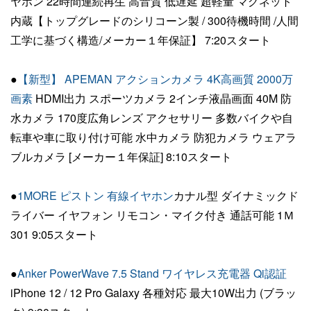
ヤホン 22時間連続再生 高音質 低遅延 超軽量 マグネット
内蔵【トップグレードのシリコーン製 / 300待機時間 /人間
工学に基づく構造/メーカー１年保証】 7:20スタート
●
【新型】 APEMAN アクションカメラ 4K高画質 2000万
画素
HDMI出力 スポーツカメラ 2インチ液晶画面 40M 防
水カメラ 170度広角レンズ アクセサリー 多数バイクや自
転車や車に取り付け可能 水中カメラ 防犯カメラ ウェアラ
ブルカメラ [メーカー１年保証] 8:10スタート
●
1MORE ピストン 有線イヤホン
カナル型 ダイナミックド
ライバー イヤフォン リモコン・マイク付き 通話可能 1Ｍ
301 9:05スタート
●
Anker PowerWave 7.5 Stand ワイヤレス充電器 Qi認証
iPhone 12 / 12 Pro Galaxy 各種対応 最大10W出力 (ブラッ