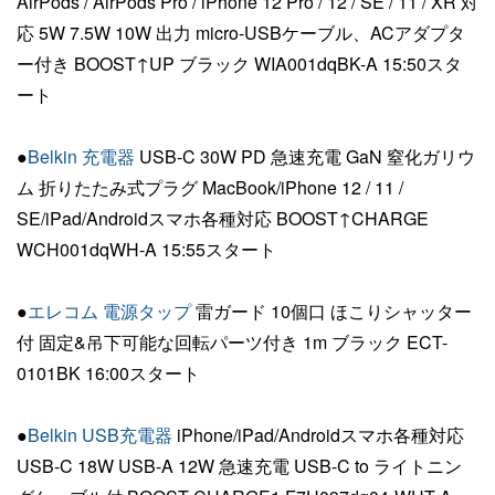
AirPods / AirPods Pro / iPhone 12 Pro / 12 / SE / 11 / XR 対
応 5W 7.5W 10W 出力 micro-USBケーブル、ACアダプタ
ー付き BOOST↑UP ブラック WIA001dqBK-A 15:50スタ
ート
●
Belkin 充電器
USB-C 30W PD 急速充電 GaN 窒化ガリウ
ム 折りたたみ式プラグ MacBook/iPhone 12 / 11 /
SE/iPad/Androidスマホ各種対応 BOOST↑CHARGE
WCH001dqWH-A 15:55スタート
●
エレコム 電源タップ
雷ガード 10個口 ほこりシャッター
付 固定&吊下可能な回転パーツ付き 1m ブラック ECT-
0101BK 16:00スタート
●
Belkin USB充電器
iPhone/iPad/Androidスマホ各種対応
USB-C 18W USB-A 12W 急速充電 USB-C to ライトニン