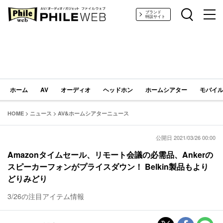
PHILE WEB｜AV/オーディオ/ガジェット
ブランド
特設サイト
ホーム
AV
オーディオ
ヘッドホン
ホームシアター
モバイル
HOME
>
ニュース
>
AV&ホームシアターニュース
公開日 2021/03/26 00:00
Amazonタイムセール、リモート会議の必需品、Ankerの
スピーカーフォンがプライスダウン！ Belkin製品もより
どりみどり
3/26の注目アイテム情報