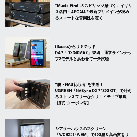
“Music First”のスピリッツ息づく。イギリ
ス名門・ARCAMの最新プリメインが秘め
るスマートな音楽性を聴く
iBassoからリミテッド
DAP「DX340MAX」登場！通常ラインナッ
プ3モデルとあわせて一斉試聴
“脱・NAS初心者”を実感！
UGREEN「NASync DXP4800 GT」で叶え
るストレスフリーなクリエイティブ環境
【割引クーポン有】
シアターハウスのスクリーン
「WCB2214WEM」で100型＆高画質をリ