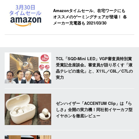
Amazonタイムセール、在宅ワークにも
オススメのゲーミングチェアが登場！ 各
メーカー充電器も
2021/03/30
TCL「SQD-Mini LED」VGP審査員特別賞
受賞記念座談会。審査員が語り尽くす「液
晶テレビの進化」と、X11L／C8L／C7Lの
実力
ゼンハイザー「ACCENTUM Clip」は『ら
しさ』全開の実力機！同社初イヤーカフ型
イヤホンを徹底レビュー