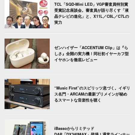
TCL「SQD-Mini LED」VGP審査員特別賞
受賞記念座談会。審査員が語り尽くす「液
晶テレビの進化」と、X11L／C8L／C7Lの
実力
ゼンハイザー「ACCENTUM Clip」は『ら
しさ』全開の実力機！同社初イヤーカフ型
イヤホンを徹底レビュー
“Music First”のスピリッツ息づく。イギリ
ス名門・ARCAMの最新プリメインが秘め
るスマートな音楽性を聴く
iBassoからリミテッド
DAP「DX340MAX」登場！通常ラインナッ