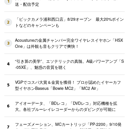
1
送・配信予定
「ビックカメラ浦和西口店」8/29オープン 最大20%ポイン
2
トなどのキャンペーンも
Acoustuneの金属チャンバー完全ワイヤレスイヤホン「HSX
3
One」は外観も音もクリアで爽快！
“引き算の美学”、エソテリックの真髄。A級パワーアンプ「S
4
-05XE」、魅惑の音質を聴く
VGPでコスパ大賞＆金賞を獲得！ プロが認めたイヤーカフ
5
型イヤホンBaseus「Bowie MC2」「MC2 Air」
アイオーデータ、「BDレコ」「DVDレコ」対応機種を拡
6
大。各社ブルーレイレコーダーからのダビングが可能に
フェーズメーション、MCカートリッジ「PP-2200」9/10発
7