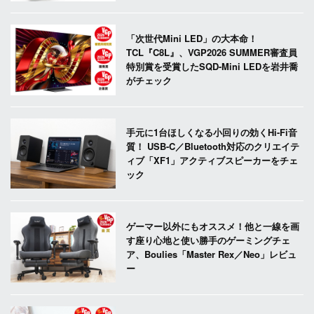
「次世代Mini LED」の大本命！
TCL『C8L』、VGP2026 SUMMER審査員
特別賞を受賞したSQD-Mini LEDを岩井喬
がチェック
手元に1台ほしくなる小回りの効くHi-Fi音
質！ USB-C／Bluetooth対応のクリエイテ
ィブ「XF1」アクティブスピーカーをチェ
ック
ゲーマー以外にもオススメ！他と一線を画
す座り心地と使い勝手のゲーミングチェ
ア、Boulies「Master Rex／Neo」レビュ
ー