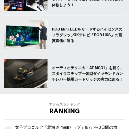
体験しよう！
RGB Mini LEDをリードするハイセンスの
フラグシップ4Kテレビ「RGB UXS」の画
質真価に迫る
オーディオテクニカ「AT-MCD1」を聴く。
スタイラスチップ一体型ダイヤモンドカン
チレバー採用カートリッジの実力に迫る！
アクセスランキング
RANKING
女子プロゴルフ「北海道 meijiカップ」8/7から3日間の放