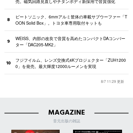
売。磁気回路見直しやチタンボディ新採用で音質強化
ビートソニック、6mmアルミ筐体の車載サブウーファー「T
8
OON Solid Box」。トヨタ車専用取付キットも
WEISS、内部の改良で音質を高めたコンパクトDAコンバー
9
ター「DAC205-MK2」
フジフイルム、レンズ交換式4Kプロジェクター「ZUH1200
10
0」を発売。最大輝度12000ルーメンを実現
8/7 11:29 更新
MAGAZINE
音元出版の雑誌