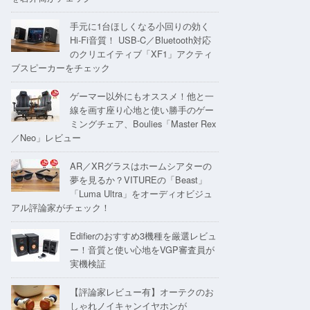
手元に1台ほしくなる小回りの効く
Hi-Fi音質！ USB-C／Bluetooth対応
のクリエイティブ「XF1」アクティ
ブスピーカーをチェック
ゲーマー以外にもオススメ！他と一
線を画す座り心地と使い勝手のゲー
ミングチェア、Boulies「Master Rex
／Neo」レビュー
AR／XRグラスはホームシアターの
夢を見るか？VITUREの「Beast」
「Luma Ultra」をオーディオビジュ
アル評論家がチェック！
Edifierのおすすめ3機種を厳選レビュ
ー！音質と使い心地をVGP審査員が
実機検証
【評論家レビュー有】オーテクのお
しゃれノイキャンイヤホンが