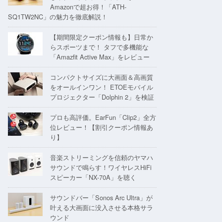
Amazonで超お得！「ATH-
SQ1TW2NC」の魅力を徹底解説！
【期間限定クーポン情報も】日常か
らスポーツまで！ タフで多機能な
「Amazfit Active Max」をレビュー
コンパクトサイズに大画面＆高画質
をオールインワン！ ETOEモバイル
プロジェクター「Dolphin 2」を検証
プロも高評価。EarFun「Clip2」全方
位レビュー！【割引クーポン情報あ
り】
音楽ストリーミングを信頼のヤマハ
サウンドで鳴らす！ワイヤレスHiFi
スピーカー「NX-70A」を聴く
サウンドバー「Sonos Arc Ultra」が
叶える大画面に没入させる本格サラ
ウンド