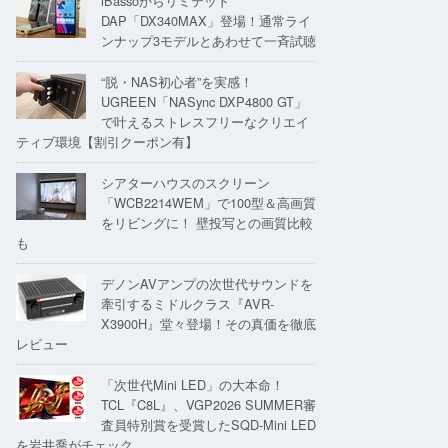
iBassoからリミテッド
DAP「DX340MAX」登場！通常ライ
ンナップ3モデルとあわせて一斉試聴
“脱・NAS初心者”を実感！
UGREEN「NASync DXP4800 GT」
で叶えるストレスフリーなクリエイ
ティブ環境【割引クーポン有】
シアターハウスのスクリーン
「WCB2214WEM」で100型＆高画質
をリビングに！ 壁投写との画質比較
も
デノンAVアンプの次世代サウンドを
牽引するミドルクラス『AVR-
X3900H』堂々登場！その真価を徹底
レビュー
「次世代Mini LED」の大本命！
TCL『C8L』、VGP2026 SUMMER審
査員特別賞を受賞したSQD-Mini LED
を岩井喬がチェック