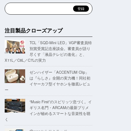
注目製品クローズアップ
TCL「SQD-Mini LED」VGP審査員特
別賞受賞記念座談会。審査員が語り
尽くす「液晶テレビの進化」と、
X11L／C8L／C7Lの実力
ゼンハイザー「ACCENTUM Clip」
は『らしさ』全開の実力機！同社初
イヤーカフ型イヤホンを徹底レビュ
ー
“Music First”のスピリッツ息づく。イ
ギリス名門・ARCAMの最新プリメ
インが秘めるスマートな音楽性を聴
く