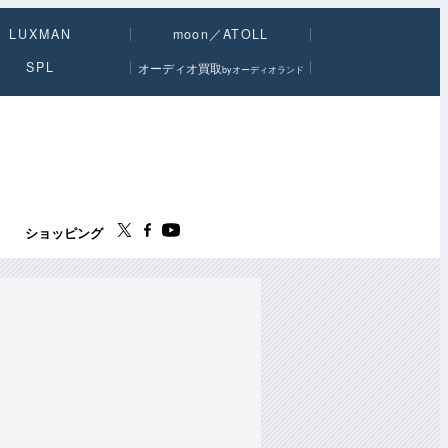
LUXMAN
moon／ATOLL
SPL
オーディオ買取
byオーディオランド
ス
ショッピング