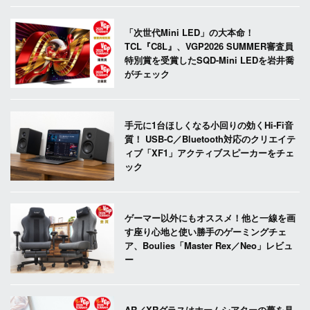
「次世代Mini LED」の大本命！
TCL『C8L』、VGP2026 SUMMER審査員
特別賞を受賞したSQD-Mini LEDを岩井喬
がチェック
手元に1台ほしくなる小回りの効くHi-Fi音
質！ USB-C／Bluetooth対応のクリエイテ
ィブ「XF1」アクティブスピーカーをチェ
ック
ゲーマー以外にもオススメ！他と一線を画
す座り心地と使い勝手のゲーミングチェ
ア、Boulies「Master Rex／Neo」レビュ
ー
AR／XRグラスはホームシアターの夢を見