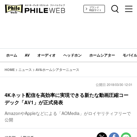
PHILE WEB｜AV/オーディオ/ガジェット
ブランド
特設サイト
ホーム
AV
オーディオ
ヘッドホン
ホームシアター
モバイル
HOME
>
ニュース
>
AV&ホームシアターニュース
公開日 2018/03/30 12:01
4Kネット配信を高効率に実現できる新たな動画圧縮コー
デック「AV1」が正式発表
AmazonやAppleなどによる「AOMedia」がロイヤリティフリーで
公開