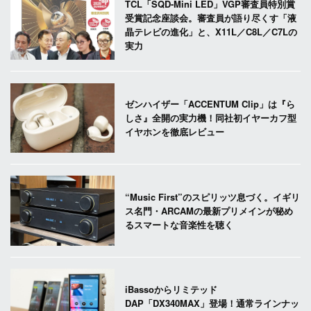
TCL「SQD-Mini LED」VGP審査員特別賞
受賞記念座談会。審査員が語り尽くす「液
晶テレビの進化」と、X11L／C8L／C7Lの
実力
ゼンハイザー「ACCENTUM Clip」は『ら
しさ』全開の実力機！同社初イヤーカフ型
イヤホンを徹底レビュー
“Music First”のスピリッツ息づく。イギリ
ス名門・ARCAMの最新プリメインが秘め
るスマートな音楽性を聴く
iBassoからリミテッド
DAP「DX340MAX」登場！通常ラインナッ