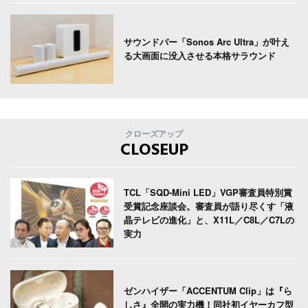
サウンドバー「Sonos Arc Ultra」が叶え
る大画面に没入させる本格サラウンド
クローズアップ
CLOSEUP
TCL「SQD-Mini LED」VGP審査員特別賞
受賞記念座談会。審査員が語り尽くす「液
晶テレビの進化」と、X11L／C8L／C7Lの
実力
ゼンハイザー「ACCENTUM Clip」は『ら
しさ』全開の実力機！同社初イヤーカフ型