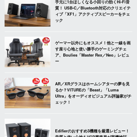
手元に1台ほしくなる小回りの効くHi-Fi音
質！ USB-C／Bluetooth対応のクリエイテ
ィブ「XF1」アクティブスピーカーをチェ
ック
ゲーマー以外にもオススメ！他と一線を画
す座り心地と使い勝手のゲーミングチェ
ア、Boulies「Master Rex／Neo」レビュ
ー
AR／XRグラスはホームシアターの夢を見
るか？VITUREの「Beast」「Luma
Ultra」をオーディオビジュアル評論家がチ
ェック！
Edifierのおすすめ3機種を厳選レビュー！
音質と使い心地をVGP審査員が実機検証