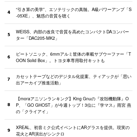
“引き算の美学”、エソテリックの真髄。A級パワーアンプ「S
4
-05XE」、魅惑の音質を聴く
WEISS、内部の改良で音質を高めたコンパクトDAコンバー
5
ター「DAC205-MK2」
ビートソニック、6mmアルミ筐体の車載サブウーファー「T
6
OON Solid Box」。トヨタ車専用取付キットも
カセットテープなどのデジタル化提案、ティアックが「思い
7
出アーカイブ推進活動」
【moraアニソンランキング】King Gnuの『攻殻機動隊』O
8
P、「GO GHOST」が今週トップ！3位に『学マス』雨宮 燕
の「クライアイ」
XREAL、初音ミク公式イベントにARグラスを提供。現実の
9
花火とAR演出がシンクロ