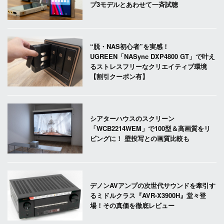
プ3モデルとあわせて一斉試聴
“脱・NAS初心者”を実感！
UGREEN「NASync DXP4800 GT」で叶え
るストレスフリーなクリエイティブ環境
【割引クーポン有】
シアターハウスのスクリーン
「WCB2214WEM」で100型＆高画質をリ
ビングに！ 壁投写との画質比較も
デノンAVアンプの次世代サウンドを牽引す
るミドルクラス『AVR-X3900H』堂々登
場！その真価を徹底レビュー