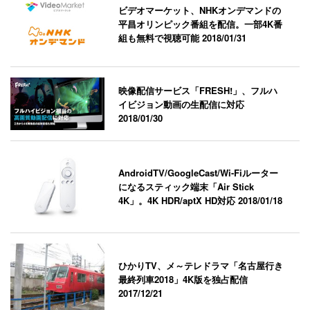
ビデオマーケット、NHKオンデマンドの
平昌オリンピック番組を配信。一部4K番
組も無料で視聴可能
2018/01/31
映像配信サービス「FRESH!」、フルハ
イビジョン動画の生配信に対応
2018/01/30
AndroidTV/GoogleCast/Wi-Fiルーター
になるスティック端末「Air Stick
4K」。4K HDR/aptX HD対応
2018/01/18
ひかりTV、メ～テレドラマ「名古屋行き
最終列車2018」4K版を独占配信
2017/12/21