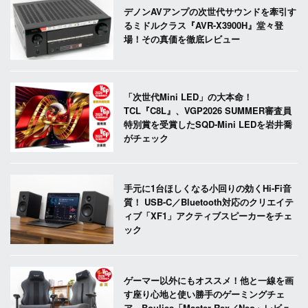
デノンAVアンプの次世代サウンドを牽引す
るミドルクラス『AVR-X3900H』堂々登
場！その真価を徹底レビュー
「次世代Mini LED」の大本命！
TCL『C8L』、VGP2026 SUMMER審査員
特別賞を受賞したSQD-Mini LEDを岩井喬
がチェック
手元に1台ほしくなる小回りの効くHi-Fi音
質！ USB-C／Bluetooth対応のクリエイテ
ィブ「XF1」アクティブスピーカーをチェ
ック
ゲーマー以外にもオススメ！他と一線を画
す座り心地と使い勝手のゲーミングチェ
ア、Boulies「Master Rex／Neo」レビュ