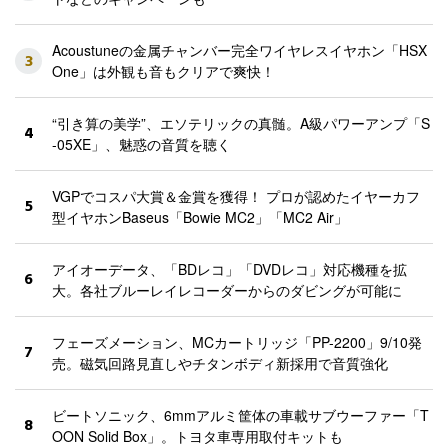
Acoustuneの金属チャンバー完全ワイヤレスイヤホン「HSX
3
One」は外観も音もクリアで爽快！
“引き算の美学”、エソテリックの真髄。A級パワーアンプ「S
4
-05XE」、魅惑の音質を聴く
VGPでコスパ大賞＆金賞を獲得！ プロが認めたイヤーカフ
5
型イヤホンBaseus「Bowie MC2」「MC2 Air」
アイオーデータ、「BDレコ」「DVDレコ」対応機種を拡
6
大。各社ブルーレイレコーダーからのダビングが可能に
フェーズメーション、MCカートリッジ「PP-2200」9/10発
7
売。磁気回路見直しやチタンボディ新採用で音質強化
ビートソニック、6mmアルミ筐体の車載サブウーファー「T
8
OON Solid Box」。トヨタ車専用取付キットも