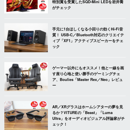
特別賞を受賞したSQD-Mini LEDを岩井喬
がチェック
手元に1台ほしくなる小回りの効くHi-Fi音
質！ USB-C／Bluetooth対応のクリエイテ
ィブ「XF1」アクティブスピーカーをチェ
ック
ゲーマー以外にもオススメ！他と一線を画
す座り心地と使い勝手のゲーミングチェ
ア、Boulies「Master Rex／Neo」レビュ
ー
AR／XRグラスはホームシアターの夢を見
るか？VITUREの「Beast」「Luma
Ultra」をオーディオビジュアル評論家がチ
ェック！