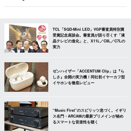
TCL「SQD-Mini LED」VGP審査員特別賞
受賞記念座談会。審査員が語り尽くす「液
晶テレビの進化」と、X11L／C8L／C7Lの
実力
ゼンハイザー「ACCENTUM Clip」は『ら
しさ』全開の実力機！同社初イヤーカフ型
イヤホンを徹底レビュー
“Music First”のスピリッツ息づく。イギリ
ス名門・ARCAMの最新プリメインが秘め
るスマートな音楽性を聴く