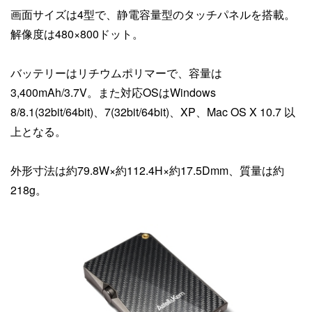
画面サイズは4型で、静電容量型のタッチパネルを搭載。
解像度は480×800ドット。
バッテリーはリチウムポリマーで、容量は
3,400mAh/3.7V。また対応OSはWindows
8/8.1(32bit/64bit)、7(32bit/64bit)、XP、Mac OS X 10.7 以
上となる。
外形寸法は約79.8W×約112.4H×約17.5Dmm、質量は約
218g。