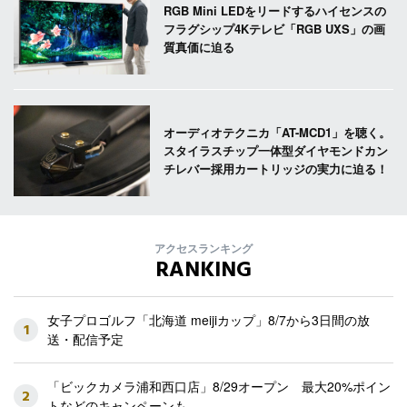
RGB Mini LEDをリードするハイセンスの
フラグシップ4Kテレビ「RGB UXS」の画
質真価に迫る
オーディオテクニカ「AT-MCD1」を聴く。
スタイラスチップ一体型ダイヤモンドカン
チレバー採用カートリッジの実力に迫る！
アクセスランキング
RANKING
女子プロゴルフ「北海道 meijiカップ」8/7から3日間の放
1
送・配信予定
「ビックカメラ浦和西口店」8/29オープン 最大20%ポイン
2
トなどのキャンペーンも