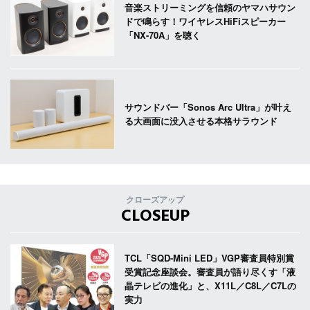
音楽ストリーミングを信頼のヤマハサウン
ドで鳴らす！ワイヤレスHiFiスピーカー
「NX-70A」を聴く
サウンドバー「Sonos Arc Ultra」が叶え
る大画面に没入させる本格サラウンド
クローズアップ
CLOSEUP
TCL「SQD-Mini LED」VGP審査員特別賞
受賞記念座談会。審査員が語り尽くす「液
晶テレビの進化」と、X11L／C8L／C7Lの
実力