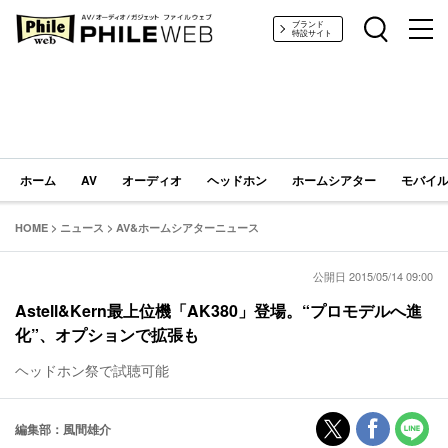
PHILE WEB｜AV/オーディオ/ガジェット
ブランド
特設サイト
ホーム
AV
オーディオ
ヘッドホン
ホームシアター
モバイル
HOME
>
ニュース
>
AV&ホームシアターニュース
公開日 2015/05/14 09:00
Astell&Kern最上位機「AK380」登場。“プロモデルへ進
化”、オプションで拡張も
ヘッドホン祭で試聴可能
編集部：風間雄介