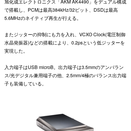
旭化成エレクトロニクス「AKM AK4490」をデュアル構成
で搭載し、PCMは最高384kHz/32ビット、DSDは最高
5.6MHzのネイティブ再生が行える。
またジッターの抑制にも力を入れ、VCXO Clock(電圧制御
水晶発振器)などの搭載により、0.2psという低ジッターを
実現した。
入力端子はUSB microB。出力端子は3.5mmのアンバラン
ス/光デジタル兼用端子の他、2.5mm/4極のバランス出力端
子も装備している。