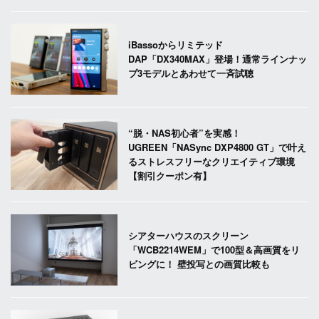
iBassoからリミテッド
DAP「DX340MAX」登場！通常ラインナッ
プ3モデルとあわせて一斉試聴
“脱・NAS初心者”を実感！
UGREEN「NASync DXP4800 GT」で叶え
るストレスフリーなクリエイティブ環境
【割引クーポン有】
シアターハウスのスクリーン
「WCB2214WEM」で100型＆高画質をリ
ビングに！ 壁投写との画質比較も