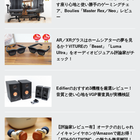
す座り心地と使い勝手のゲーミングチェ
ア、Boulies「Master Rex／Neo」レビュ
ー
AR／XRグラスはホームシアターの夢を見
るか？VITUREの「Beast」「Luma
Ultra」をオーディオビジュアル評論家がチ
ェック！
Edifierのおすすめ3機種を厳選レビュー！
音質と使い心地をVGP審査員が実機検証
【評論家レビュー有】オーテクのおしゃれ
ノイキャンイヤホンがAmazonで超お得！
「ATH-SQ1TW2NC」の魅力を徹底解説！