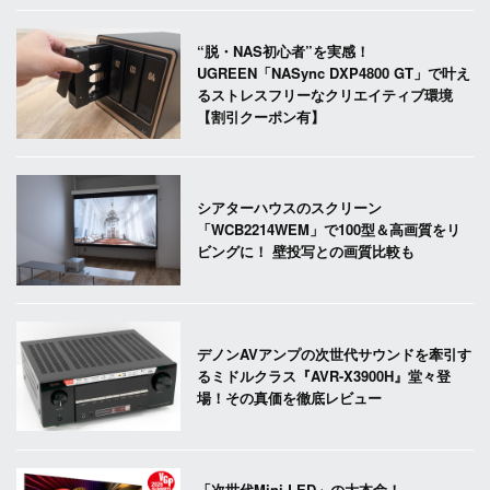
“脱・NAS初心者”を実感！
UGREEN「NASync DXP4800 GT」で叶え
るストレスフリーなクリエイティブ環境
【割引クーポン有】
シアターハウスのスクリーン
「WCB2214WEM」で100型＆高画質をリ
ビングに！ 壁投写との画質比較も
デノンAVアンプの次世代サウンドを牽引す
るミドルクラス『AVR-X3900H』堂々登
場！その真価を徹底レビュー
「次世代Mini LED」の大本命！