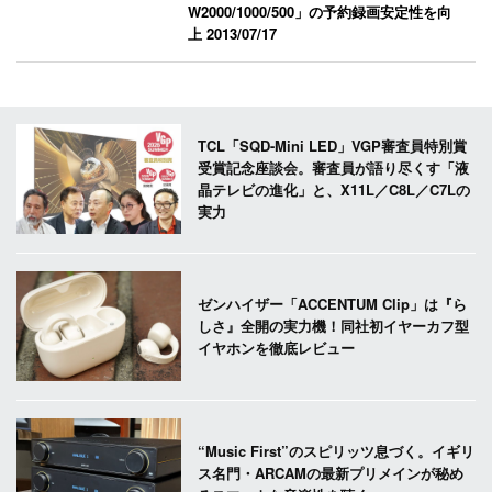
W2000/1000/500」の予約録画安定性を向
上
2013/07/17
TCL「SQD-Mini LED」VGP審査員特別賞
受賞記念座談会。審査員が語り尽くす「液
晶テレビの進化」と、X11L／C8L／C7Lの
実力
ゼンハイザー「ACCENTUM Clip」は『ら
しさ』全開の実力機！同社初イヤーカフ型
イヤホンを徹底レビュー
“Music First”のスピリッツ息づく。イギリ
ス名門・ARCAMの最新プリメインが秘め