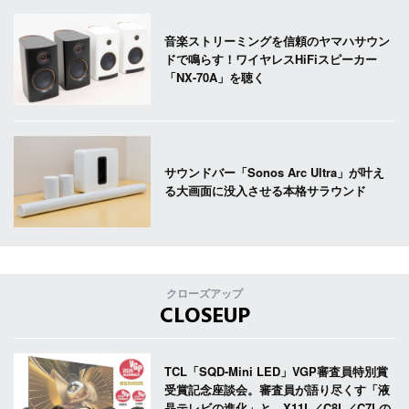
音楽ストリーミングを信頼のヤマハサウン
ドで鳴らす！ワイヤレスHiFiスピーカー
「NX-70A」を聴く
サウンドバー「Sonos Arc Ultra」が叶え
る大画面に没入させる本格サラウンド
クローズアップ
CLOSEUP
TCL「SQD-Mini LED」VGP審査員特別賞
受賞記念座談会。審査員が語り尽くす「液
晶テレビの進化」と、X11L／C8L／C7Lの