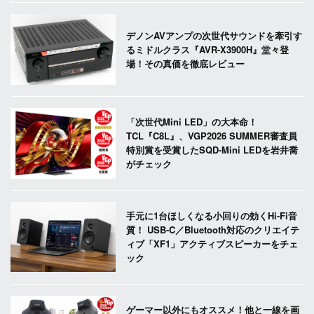
デノンAVアンプの次世代サウンドを牽引す
るミドルクラス『AVR-X3900H』堂々登
場！その真価を徹底レビュー
「次世代Mini LED」の大本命！
TCL『C8L』、VGP2026 SUMMER審査員
特別賞を受賞したSQD-Mini LEDを岩井喬
がチェック
手元に1台ほしくなる小回りの効くHi-Fi音
質！ USB-C／Bluetooth対応のクリエイテ
ィブ「XF1」アクティブスピーカーをチェ
ック
ゲーマー以外にもオススメ！他と一線を画