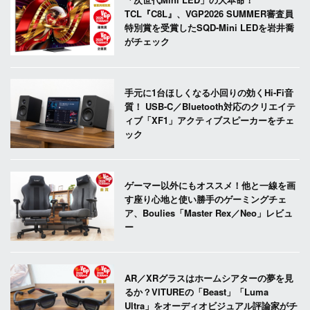
TCL『C8L』、VGP2026 SUMMER審査員
特別賞を受賞したSQD-Mini LEDを岩井喬
がチェック
手元に1台ほしくなる小回りの効くHi-Fi音
質！ USB-C／Bluetooth対応のクリエイテ
ィブ「XF1」アクティブスピーカーをチェ
ック
ゲーマー以外にもオススメ！他と一線を画
す座り心地と使い勝手のゲーミングチェ
ア、Boulies「Master Rex／Neo」レビュ
ー
AR／XRグラスはホームシアターの夢を見
るか？VITUREの「Beast」「Luma
Ultra」をオーディオビジュアル評論家がチ