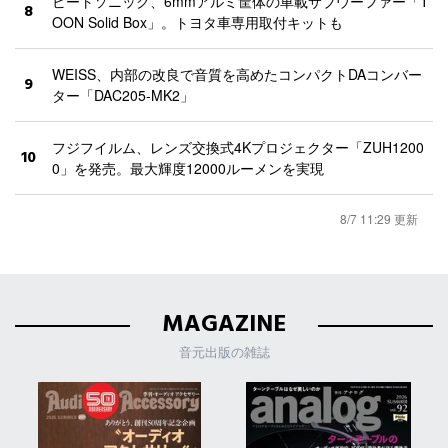
ビートソニック、6mmアルミ筐体の車載サブウーファー「T
8
OON Solid Box」。トヨタ車専用取付キットも
WEISS、内部の改良で音質を高めたコンパクトDAコンバー
9
ター「DAC205-MK2」
フジフイルム、レンズ交換式4Kプロジェクター「ZUH1200
10
0」を発売。最大輝度12000ルーメンを実現
8/7 11:29 更新
MAGAZINE
音元出版の雑誌