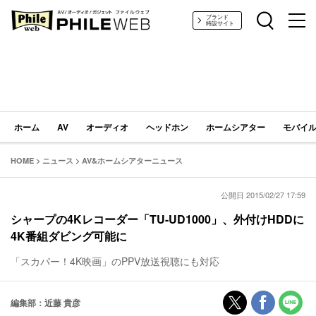
PHILE WEB｜AV/オーディオ/ガジェット
ブランド
特設サイト
ホーム
AV
オーディオ
ヘッドホン
ホームシアター
モバイル
HOME
>
ニュース
>
AV&ホームシアターニュース
公開日 2015/02/27 17:59
シャープの4Kレコーダー「TU-UD1000」、外付けHDDに
4K番組ダビング可能に
「スカパー！4K映画」のPPV放送視聴にも対応
編集部：近藤 貴彦