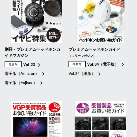
別冊・プレミアムヘッドホンガ
プレミアムヘッドホンガイド
イドマガジン
（フリーマガジン）
Vol.34（電子版）
Vol.23
最新号
最新号
電子版（Amazon）
Vol.34（紙版）
電子版（Fujisan）