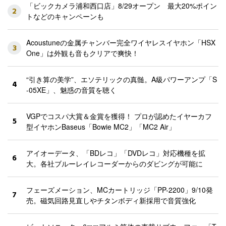
「ビックカメラ浦和西口店」8/29オープン 最大20%ポイン
2
トなどのキャンペーンも
Acoustuneの金属チャンバー完全ワイヤレスイヤホン「HSX
3
One」は外観も音もクリアで爽快！
“引き算の美学”、エソテリックの真髄。A級パワーアンプ「S
4
-05XE」、魅惑の音質を聴く
VGPでコスパ大賞＆金賞を獲得！ プロが認めたイヤーカフ
5
型イヤホンBaseus「Bowie MC2」「MC2 Air」
アイオーデータ、「BDレコ」「DVDレコ」対応機種を拡
6
大。各社ブルーレイレコーダーからのダビングが可能に
フェーズメーション、MCカートリッジ「PP-2200」9/10発
7
売。磁気回路見直しやチタンボディ新採用で音質強化