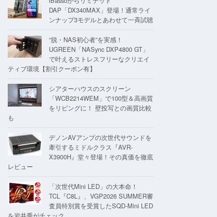
iBassoからリミテッド
DAP「DX340MAX」登場！通常ライ
ンナップ3モデルとあわせて一斉試聴
“脱・NAS初心者”を実感！
UGREEN「NASync DXP4800 GT」
で叶えるストレスフリーなクリエイ
ティブ環境【割引クーポン有】
シアターハウスのスクリーン
「WCB2214WEM」で100型＆高画質
をリビングに！ 壁投写との画質比較
も
デノンAVアンプの次世代サウンドを
牽引するミドルクラス『AVR-
X3900H』堂々登場！その真価を徹底
レビュー
「次世代Mini LED」の大本命！
TCL『C8L』、VGP2026 SUMMER審
査員特別賞を受賞したSQD-Mini LED
を岩井喬がチェック