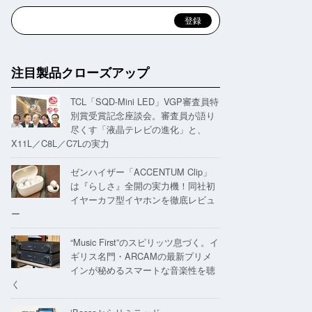
注目製品クローズアップ
TCL「SQD-Mini LED」VGP審査員特
別賞受賞記念座談会。審査員が語り
尽くす「液晶テレビの進化」と、
X11L／C8L／C7Lの実力
ゼンハイザー「ACCENTUM Clip」
は『らしさ』全開の実力機！同社初
イヤーカフ型イヤホンを徹底レビュ
ー
“Music First”のスピリッツ息づく。イ
ギリス名門・ARCAMの最新プリメ
インが秘めるスマートな音楽性を聴
く