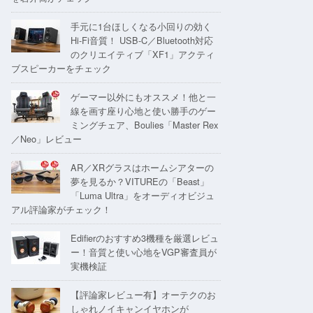
手元に1台ほしくなる小回りの効く
Hi-Fi音質！ USB-C／Bluetooth対応
のクリエイティブ「XF1」アクティ
ブスピーカーをチェック
ゲーマー以外にもオススメ！他と一
線を画す座り心地と使い勝手のゲー
ミングチェア、Boulies「Master Rex
／Neo」レビュー
AR／XRグラスはホームシアターの
夢を見るか？VITUREの「Beast」
「Luma Ultra」をオーディオビジュ
アル評論家がチェック！
Edifierのおすすめ3機種を厳選レビュ
ー！音質と使い心地をVGP審査員が
実機検証
【評論家レビュー有】オーテクのお
しゃれノイキャンイヤホンが