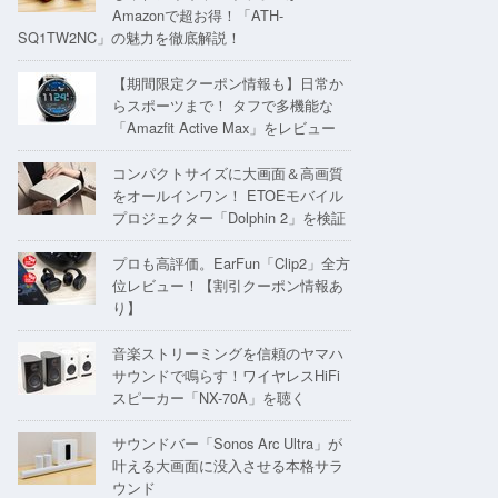
Amazonで超お得！「ATH-
SQ1TW2NC」の魅力を徹底解説！
【期間限定クーポン情報も】日常か
らスポーツまで！ タフで多機能な
「Amazfit Active Max」をレビュー
コンパクトサイズに大画面＆高画質
をオールインワン！ ETOEモバイル
プロジェクター「Dolphin 2」を検証
プロも高評価。EarFun「Clip2」全方
位レビュー！【割引クーポン情報あ
り】
音楽ストリーミングを信頼のヤマハ
サウンドで鳴らす！ワイヤレスHiFi
スピーカー「NX-70A」を聴く
サウンドバー「Sonos Arc Ultra」が
叶える大画面に没入させる本格サラ
ウンド