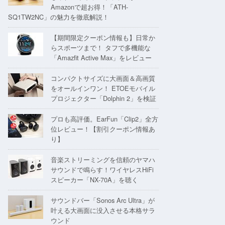
Amazonで超お得！「ATH-
SQ1TW2NC」の魅力を徹底解説！
【期間限定クーポン情報も】日常か
らスポーツまで！ タフで多機能な
「Amazfit Active Max」をレビュー
コンパクトサイズに大画面＆高画質
をオールインワン！ ETOEモバイル
プロジェクター「Dolphin 2」を検証
プロも高評価。EarFun「Clip2」全方
位レビュー！【割引クーポン情報あ
り】
音楽ストリーミングを信頼のヤマハ
サウンドで鳴らす！ワイヤレスHiFi
スピーカー「NX-70A」を聴く
サウンドバー「Sonos Arc Ultra」が
叶える大画面に没入させる本格サラ
ウンド