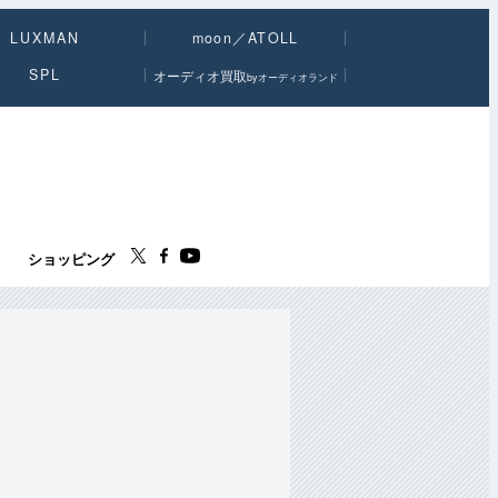
LUXMAN
moon／ATOLL
SPL
オーディオ買取
byオーディオランド
ス
ショッピング