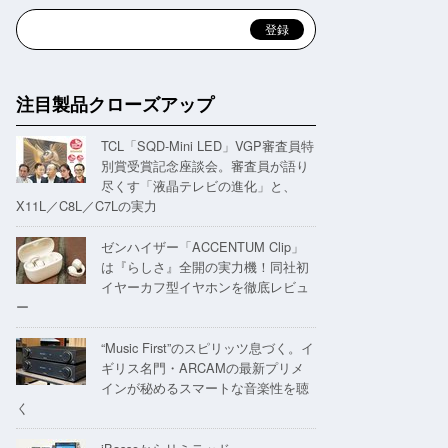
注目製品クローズアップ
TCL「SQD-Mini LED」VGP審査員特
別賞受賞記念座談会。審査員が語り
尽くす「液晶テレビの進化」と、
X11L／C8L／C7Lの実力
ゼンハイザー「ACCENTUM Clip」
は『らしさ』全開の実力機！同社初
イヤーカフ型イヤホンを徹底レビュ
ー
“Music First”のスピリッツ息づく。イ
ギリス名門・ARCAMの最新プリメ
インが秘めるスマートな音楽性を聴
く