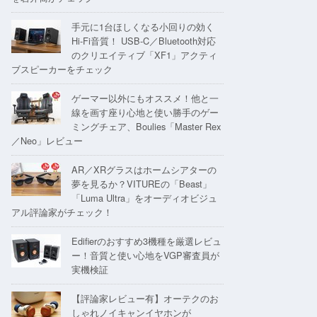
手元に1台ほしくなる小回りの効く
Hi-Fi音質！ USB-C／Bluetooth対応
のクリエイティブ「XF1」アクティ
ブスピーカーをチェック
ゲーマー以外にもオススメ！他と一
線を画す座り心地と使い勝手のゲー
ミングチェア、Boulies「Master Rex
／Neo」レビュー
AR／XRグラスはホームシアターの
夢を見るか？VITUREの「Beast」
「Luma Ultra」をオーディオビジュ
アル評論家がチェック！
Edifierのおすすめ3機種を厳選レビュ
ー！音質と使い心地をVGP審査員が
実機検証
【評論家レビュー有】オーテクのお
しゃれノイキャンイヤホンが