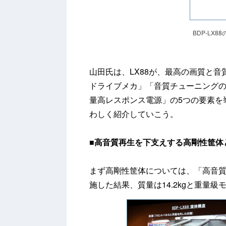
BDP-LX8
山田氏は、LX88が、最高の画質と
ドライブメカ」「音質チューニング
量高レスポンス電源」の5つの要素を
わしく紹介していこう。
■
高音質再生を下支えする高剛性筐体
まず高剛性筐体については、「高音
施した結果、質量は14.2kgと重量級