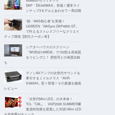
iBassoからリミテッド
DAP「DX340MAX」登場！通常ライ
ンナップ3モデルとあわせて一斉試聴
“脱・NAS初心者”を実感！
UGREEN「NASync DXP4800 GT」
で叶えるストレスフリーなクリエイ
ティブ環境【割引クーポン有】
シアターハウスのスクリーン
「WCB2214WEM」で100型＆高画質
をリビングに！ 壁投写との画質比較
も
デノンAVアンプの次世代サウンドを
牽引するミドルクラス『AVR-
X3900H』堂々登場！その真価を徹底
レビュー
「次世代Mini LED」の大本命！
TCL『C8L』、VGP2026 SUMMER審
査員特別賞を受賞したSQD-Mini LED
を岩井喬がチェック