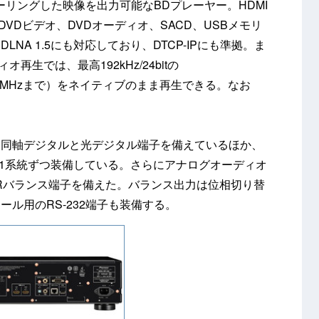
スケーリングした映像を出力可能なBDプレーヤー。HDMI
、DVDビデオ、DVDオーディオ、SACD、USBメモリ
NA 1.5にも対応しており、DTCP-IPにも準拠。ま
再生では、最高192kHz/24bitの
SD（2.8MHzまで）をネイティブのまま再生できる。なお
は同軸デジタルと光デジタル端子を備えているほか、
に1系統ずつ装備している。さらにアナログオーディオ
LRバランス端子を備えた。バランス出力は位相切り替
ル用のRS-232端子も装備する。