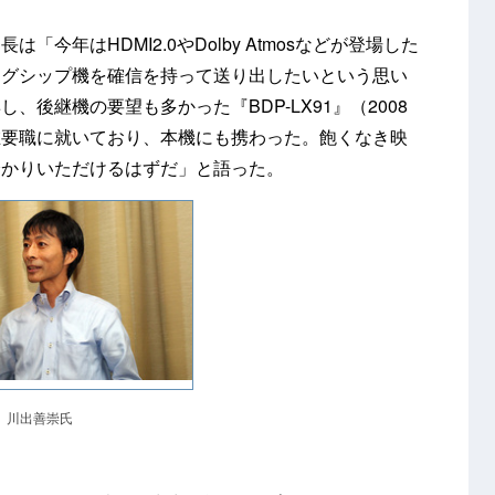
今年はHDMI2.0やDolby Atmosなどが登場した
ラグシップ機を確信を持って送り出したいという思い
後継機の要望も多かった『BDP-LX91』（2008
在要職に就いており、本機にも携わった。飽くなき映
分かりいただけるはずだ」と語った。
 川出善崇氏