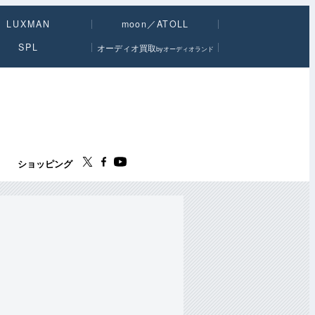
LUXMAN
moon／ATOLL
SPL
オーディオ買取
byオーディオランド
ス
ショッピング