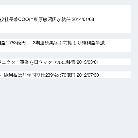
役社長兼COOに東原敏昭氏が就任
2014/01/08
利益1,753億円 － 3期連続黒字も前期より純利益半減
ジェクター事業を日立マクセルに移管
2013/03/01
－ 純利益は前年同期比239%の70億円
2012/07/30