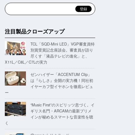
注目製品クローズアップ
TCL「SQD-Mini LED」VGP審査員特
別賞受賞記念座談会。審査員が語り
尽くす「液晶テレビの進化」と、
X11L／C8L／C7Lの実力
ゼンハイザー「ACCENTUM Clip」
は『らしさ』全開の実力機！同社初
イヤーカフ型イヤホンを徹底レビュ
ー
“Music First”のスピリッツ息づく。イ
ギリス名門・ARCAMの最新プリメ
インが秘めるスマートな音楽性を聴
く