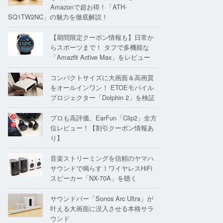
Amazonで超お得！「ATH-
SQ1TW2NC」の魅力を徹底解説！
【期間限定クーポン情報も】日常か
らスポーツまで！ タフで多機能な
「Amazfit Active Max」をレビュー
コンパクトサイズに大画面＆高画質
をオールインワン！ ETOEモバイル
プロジェクター「Dolphin 2」を検証
プロも高評価。EarFun「Clip2」全方
位レビュー！【割引クーポン情報あ
り】
音楽ストリーミングを信頼のヤマハ
サウンドで鳴らす！ワイヤレスHiFi
スピーカー「NX-70A」を聴く
サウンドバー「Sonos Arc Ultra」が
叶える大画面に没入させる本格サラ
ウンド