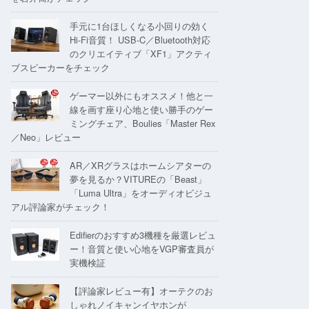
手元に1台ほしくなる小回りの効く
Hi-Fi音質！ USB-C／Bluetooth対応
のクリエイティブ「XF1」アクティ
ブスピーカーをチェック
ゲーマー以外にもオススメ！他と一
線を画す座り心地と使い勝手のゲー
ミングチェア、Boulies「Master Rex
／Neo」レビュー
AR／XRグラスはホームシアターの
夢を見るか？VITUREの「Beast」
「Luma Ultra」をオーディオビジュ
アル評論家がチェック！
Edifierのおすすめ3機種を厳選レビュ
ー！音質と使い心地をVGP審査員が
実機検証
【評論家レビュー有】オーテクのお
しゃれノイキャンイヤホンが