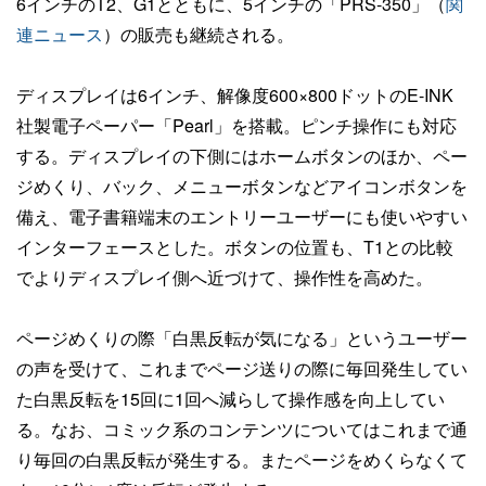
6インチのT2、G1とともに、5インチの「PRS-350」（
関
連ニュース
）の販売も継続される。
ディスプレイは6インチ、解像度600×800ドットのE-INK
社製電子ペーパー「Pearl」を搭載。ピンチ操作にも対応
する。ディスプレイの下側にはホームボタンのほか、ペー
ジめくり、バック、メニューボタンなどアイコンボタンを
備え、電子書籍端末のエントリーユーザーにも使いやすい
インターフェースとした。ボタンの位置も、T1との比較
でよりディスプレイ側へ近づけて、操作性を高めた。
ページめくりの際「白黒反転が気になる」というユーザー
の声を受けて、これまでページ送りの際に毎回発生してい
た白黒反転を15回に1回へ減らして操作感を向上してい
る。なお、コミック系のコンテンツについてはこれまで通
り毎回の白黒反転が発生する。またページをめくらなくて