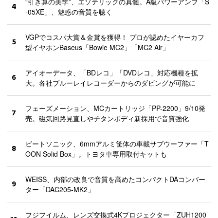
“引き算の美学”、エソテリックの真髄。A級パワーアンプ「S
4
-05XE」、魅惑の音質を聴く
VGPでコスパ大賞＆金賞を獲得！ プロが認めたイヤーカフ
5
型イヤホンBaseus「Bowie MC2」「MC2 Air」
アイオーデータ、「BDレコ」「DVDレコ」対応機種を拡
6
大。各社ブルーレイレコーダーからのダビングが可能に
フェーズメーション、MCカートリッジ「PP-2200」9/10発
7
売。磁気回路見直しやチタンボディ新採用で音質強化
ビートソニック、6mmアルミ筐体の車載サブウーファー「T
8
OON Solid Box」。トヨタ車専用取付キットも
WEISS、内部の改良で音質を高めたコンパクトDAコンバー
9
ター「DAC205-MK2」
フジフイルム、レンズ交換式4Kプロジェクター「ZUH1200