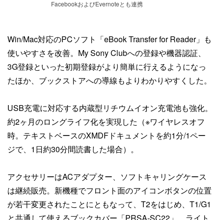
FacebookおよびEvernoteとも連携
Win/Mac対応のPCソフト「eBook Transfer for Reader」も
使いやすさを改善。My Sony Clubへの登録や機器認証、
3G登録といった初期登録がより簡単に行えるようになっ
たほか、ブックストアへの導線もよりわかりやすくした。
USB充電に対応する内蔵型リチウムイオン充電池も強化。
約2ヶ月のロングライフ化を実現した（※ワイヤレスオフ
時。テキストベースのXMDFドキュメントを約1分/1ペー
ジで、1日約30分間読書した場合）。
アクセサリーはACアダプター、ソフトキャリングケース
は継続販売。新機種でフロント面のアイコンボタンの位置
が若干変更されたことにともなって、T2をはじめ、T1/G1
と共通して使えるブックカバー「PRSA-SC22」、ライト