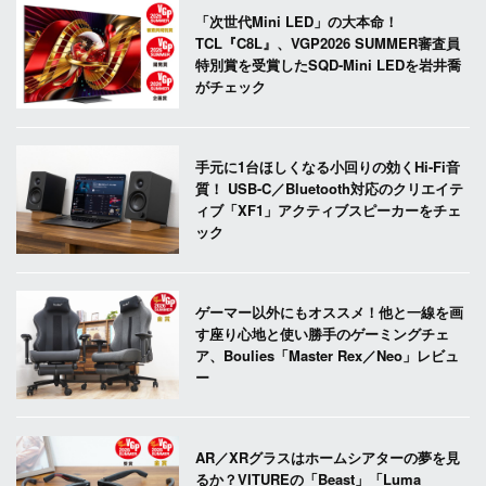
「次世代Mini LED」の大本命！
TCL『C8L』、VGP2026 SUMMER審査員
特別賞を受賞したSQD-Mini LEDを岩井喬
がチェック
手元に1台ほしくなる小回りの効くHi-Fi音
質！ USB-C／Bluetooth対応のクリエイテ
ィブ「XF1」アクティブスピーカーをチェ
ック
ゲーマー以外にもオススメ！他と一線を画
す座り心地と使い勝手のゲーミングチェ
ア、Boulies「Master Rex／Neo」レビュ
ー
AR／XRグラスはホームシアターの夢を見
るか？VITUREの「Beast」「Luma