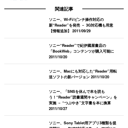
関連記事
ソニー、Wi-Fi/ピンチ操作対応の
新“Reader”を発売 － 3G対応機も用意
【情報追加】
2011/09/29
ソニー“Reader”で紀伊國屋書店の
「BookWeb」コンテンツが購入可能に
2011/10/20
ソニー、Macにも対応した“Reader”用転
送ソフトの新バージョン
2011/10/20
ソニー、「SNSを休んで本を読も
う！“Reader”読書週間キャンペーン」を
実施 － “つぶやき”文字量を本に換算
2011/10/27
ソニー、Sony Tablet用アプリ3種類を提