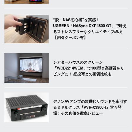
“脱・NAS初心者”を実感！
UGREEN「NASync DXP4800 GT」で叶え
るストレスフリーなクリエイティブ環境
【割引クーポン有】
シアターハウスのスクリーン
「WCB2214WEM」で100型＆高画質をリ
ビングに！ 壁投写との画質比較も
デノンAVアンプの次世代サウンドを牽引す
るミドルクラス『AVR-X3900H』堂々登
場！その真価を徹底レビュー