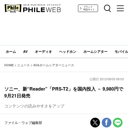
PHILE WEB｜AV/オーディオ/ガジェット
ブランド
特設サイト
ホーム
AV
オーディオ
ヘッドホン
ホームシアター
モバイル
HOME
>
ニュース
>
AV&ホームシアターニュース
公開日 2012/09/03 09:03
ソニー、新“Reader”「PRS-T2」を国内投入 － 9,980円で
9月21日発売
コンテンツの読みやすさをアップ
ファイル・ウェブ編集部