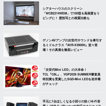
シアターハウスのスクリーン
「WCB2214WEM」で100型＆高画質をリ
ビングに！ 壁投写との画質比較も
デノンAVアンプの次世代サウンドを牽引す
るミドルクラス『AVR-X3900H』堂々登
場！その真価を徹底レビュー
「次世代Mini LED」の大本命！
TCL『C8L』、VGP2026 SUMMER審査員
特別賞を受賞したSQD-Mini LEDを岩井喬
がチェック
手元に1台ほしくなる小回りの効くHi-Fi音
質！ USB-C／Bluetooth対応のクリエイテ