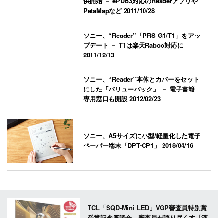
供開始 － ePUB3対応のReaderアプリや
PetaMapなど
2011/10/28
ソニー、“Reader”「PRS-G1/T1」をアッ
プデート － T1は楽天Raboo対応に
2011/12/13
ソニー、“Reader”本体とカバーをセット
にした「バリューパック」 － 電子書籍
専用窓口も開設
2012/02/23
ソニー、A5サイズに小型/軽量化した電子
ペーパー端末「DPT-CP1」
2018/04/16
TCL「SQD-Mini LED」VGP審査員特別賞
受賞記念座談会。審査員が語り尽くす「液