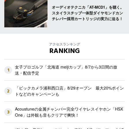
オーディオテクニカ「AT-MCD1」を聴く。
スタイラスチップ一体型ダイヤモンドカン
チレバー採用カートリッジの実力に迫る！
アクセスランキング
RANKING
女子プロゴルフ「北海道 meijiカップ」8/7から3日間の放
1
送・配信予定
「ビックカメラ浦和西口店」8/29オープン 最大20%ポイン
2
トなどのキャンペーンも
Acoustuneの金属チャンバー完全ワイヤレスイヤホン「HSX
3
One」は外観も音もクリアで爽快！