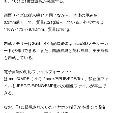
も、10分に1度は反転が発生する。
画面サイズは従来機T1と同じながら、本体の厚みを
0.3mm薄くして、質量は21g減らしている。外形寸法は
110W×173H×9.1Dmm、質量は164g。
内蔵メモリーは2GB。外部記録媒体はmicroSDメモリーカ
ードが利用できる。また、国語辞典と英和辞典、英英辞典
も内蔵している。
電子書籍の対応ファイルフォーマット
は.mnh/XMDF（.zbf）/.book/EPUB/PDF/Text。静止画ファ
イルもJPEG/GIF/PNG/BMP形式の画像ファイルが再生で
きる。
なお、T1に搭載されていたイヤホン端子が本機では省略