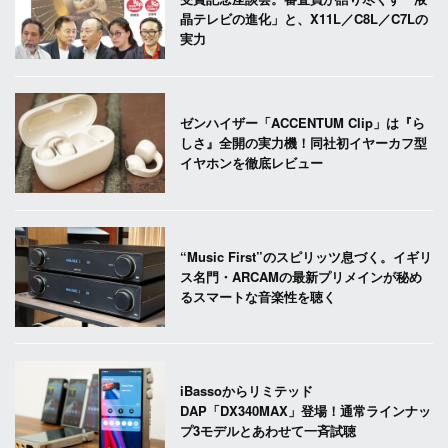
晶テレビの進化」と、X11L／C8L／C7Lの
実力
ゼンハイザー「ACCENTUM Clip」は『ら
しさ』全開の実力機！同社初イヤーカフ型
イヤホンを徹底レビュー
“Music First”のスピリッツ息づく。イギリ
ス名門・ARCAMの最新プリメインが秘め
るスマートな音楽性を聴く
iBassoからリミテッド
DAP「DX340MAX」登場！通常ラインナッ
プ3モデルとあわせて一斉試聴