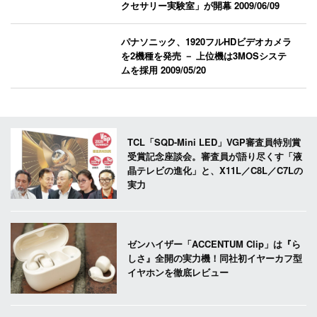
クセサリー実験室」が開幕
2009/06/09
パナソニック、1920フルHDビデオカメラ
を2機種を発売 － 上位機は3MOSシステ
ムを採用
2009/05/20
TCL「SQD-Mini LED」VGP審査員特別賞
受賞記念座談会。審査員が語り尽くす「液
晶テレビの進化」と、X11L／C8L／C7Lの
実力
ゼンハイザー「ACCENTUM Clip」は『ら
しさ』全開の実力機！同社初イヤーカフ型
イヤホンを徹底レビュー