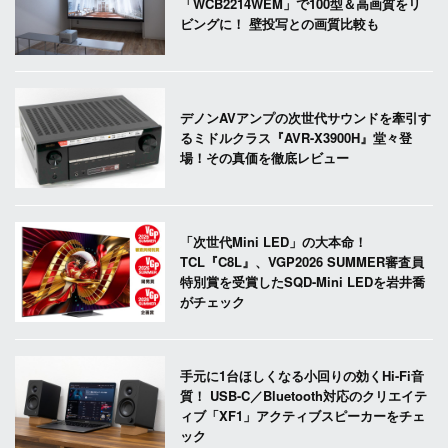
「WCB2214WEM」で100型＆高画質をリ
ビングに！ 壁投写との画質比較も
デノンAVアンプの次世代サウンドを牽引す
るミドルクラス『AVR-X3900H』堂々登
場！その真価を徹底レビュー
「次世代Mini LED」の大本命！
TCL『C8L』、VGP2026 SUMMER審査員
特別賞を受賞したSQD-Mini LEDを岩井喬
がチェック
手元に1台ほしくなる小回りの効くHi-Fi音
質！ USB-C／Bluetooth対応のクリエイテ
ィブ「XF1」アクティブスピーカーをチェ
ック