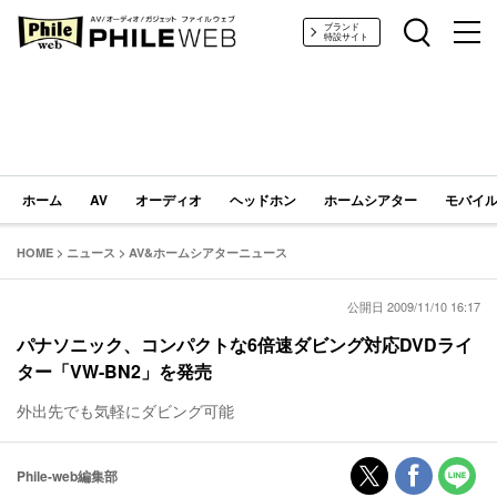
PHILE WEB｜AV/オーディオ/ガジェット
ブランド
特設サイト
ホーム
AV
オーディオ
ヘッドホン
ホームシアター
モバイル
HOME
>
ニュース
>
AV&ホームシアターニュース
公開日 2009/11/10 16:17
パナソニック、コンパクトな6倍速ダビング対応DVDライ
ター「VW-BN2」を発売
外出先でも気軽にダビング可能
Phile-web編集部