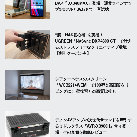
DAP「DX340MAX」登場！通常ラインナッ
プ3モデルとあわせて一斉試聴
“脱・NAS初心者”を実感！
UGREEN「NASync DXP4800 GT」で叶え
るストレスフリーなクリエイティブ環境
【割引クーポン有】
シアターハウスのスクリーン
「WCB2214WEM」で100型＆高画質をリ
ビングに！ 壁投写との画質比較も
デノンAVアンプの次世代サウンドを牽引す
るミドルクラス『AVR-X3900H』堂々登
場！その真価を徹底レビュー