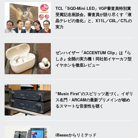
TCL「SQD-Mini LED」VGP審査員特別賞
受賞記念座談会。審査員が語り尽くす「液
晶テレビの進化」と、X11L／C8L／C7Lの
実力
ゼンハイザー「ACCENTUM Clip」は『ら
しさ』全開の実力機！同社初イヤーカフ型
イヤホンを徹底レビュー
“Music First”のスピリッツ息づく。イギリ
ス名門・ARCAMの最新プリメインが秘め
るスマートな音楽性を聴く
iBassoからリミテッド