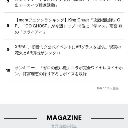
7
出アーカイブ推進活動」
【moraアニソンランキング】King Gnuの『攻殻機動隊』O
8
P、「GO GHOST」が今週トップ！3位に『学マス』雨宮 燕
の「クライアイ」
XREAL、初音ミク公式イベントにARグラスを提供。現実の
9
花火とAR演出がシンクロ
オンキヨー、『ゼロの使い魔』コラボ完全ワイヤレスイヤホ
10
ン。釘宮理恵の録り下ろしボイスを収録
8/6 11:45 更新
MAGAZINE
音元出版の雑誌