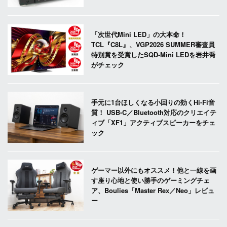
「次世代Mini LED」の大本命！
TCL『C8L』、VGP2026 SUMMER審査員
特別賞を受賞したSQD-Mini LEDを岩井喬
がチェック
手元に1台ほしくなる小回りの効くHi-Fi音
質！ USB-C／Bluetooth対応のクリエイテ
ィブ「XF1」アクティブスピーカーをチェ
ック
ゲーマー以外にもオススメ！他と一線を画
す座り心地と使い勝手のゲーミングチェ
ア、Boulies「Master Rex／Neo」レビュ
ー