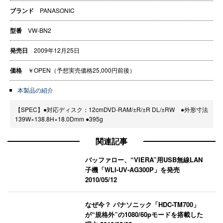
ブランド
PANASONIC
型番
VW-BN2
発売日
2009年12月25日
価格
￥OPEN（予想実売価格25,000円前後）
本製品の紹介
【SPEC】●対応ディスク：12cmDVD-RAM/±R/±R DL/±RW ●外形寸法
139W×138.8H×18.0Dmm ●395g
関連記事
バッファロー、“VIERA”用USB無線LAN
子機「WLI-UV-AG300P」を発売
2010/05/12
なぜ今？ パナソニック「HDC-TM700」
が“規格外”の1080/60pモードを搭載した