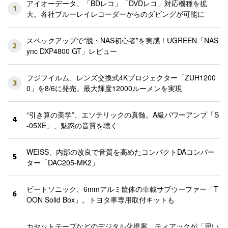
アイオーデータ、「BDレコ」「DVDレコ」対応機種を拡
1
大。各社ブルーレイレコーダーからのダビングが可能に
スペックアップで“脱・NAS初心者”を実感！UGREEN「NAS
2
ync DXP4800 GT」レビュー
フジフイルム、レンズ交換式4Kプロジェクター「ZUH1200
3
0」を8/6に発売。最大輝度12000ルーメンを実現
“引き算の美学”、エソテリックの真髄。A級パワーアンプ「S
4
-05XE」、魅惑の音質を聴く
WEISS、内部の改良で音質を高めたコンパクトDAコンバー
5
ター「DAC205-MK2」
ビートソニック、6mmアルミ筐体の車載サブウーファー「T
6
OON Solid Box」。トヨタ車専用取付キットも
カセットテープなどのデジタル化提案、ティアックが「思い