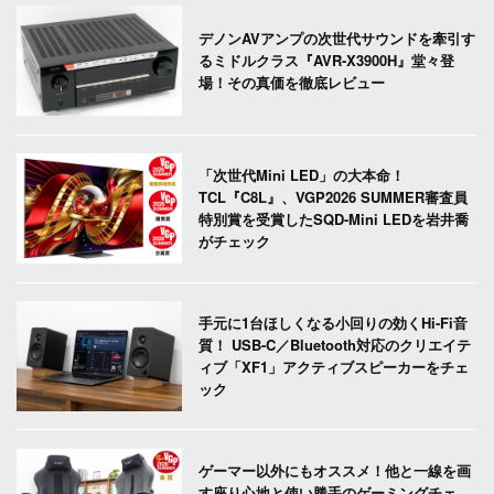
デノンAVアンプの次世代サウンドを牽引す
るミドルクラス『AVR-X3900H』堂々登
場！その真価を徹底レビュー
「次世代Mini LED」の大本命！
TCL『C8L』、VGP2026 SUMMER審査員
特別賞を受賞したSQD-Mini LEDを岩井喬
がチェック
手元に1台ほしくなる小回りの効くHi-Fi音
質！ USB-C／Bluetooth対応のクリエイテ
ィブ「XF1」アクティブスピーカーをチェ
ック
ゲーマー以外にもオススメ！他と一線を画
す座り心地と使い勝手のゲーミングチェ