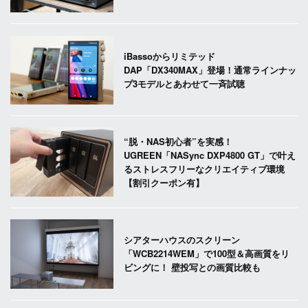
iBassoからリミテッド
DAP「DX340MAX」登場！通常ラインナッ
プ3モデルとあわせて一斉試聴
“脱・NAS初心者”を実感！
UGREEN「NASync DXP4800 GT」で叶え
るストレスフリーなクリエイティブ環境
【割引クーポン有】
シアターハウスのスクリーン
「WCB2214WEM」で100型＆高画質をリ
ビングに！ 壁投写との画質比較も