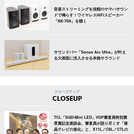
音楽ストリーミングを信頼のヤマハサウン
ドで鳴らす！ワイヤレスHiFiスピーカー
「NX-70A」を聴く
サウンドバー「Sonos Arc Ultra」が叶え
る大画面に没入させる本格サラウンド
クローズアップ
CLOSEUP
TCL「SQD-Mini LED」VGP審査員特別賞
受賞記念座談会。審査員が語り尽くす「液
晶テレビの進化」と、X11L／C8L／C7Lの