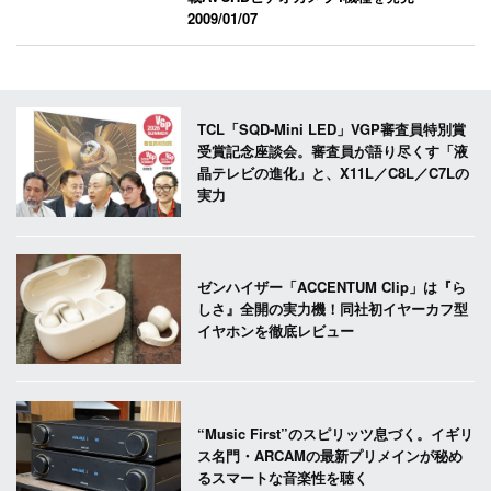
2009/01/07
TCL「SQD-Mini LED」VGP審査員特別賞
受賞記念座談会。審査員が語り尽くす「液
晶テレビの進化」と、X11L／C8L／C7Lの
実力
ゼンハイザー「ACCENTUM Clip」は『ら
しさ』全開の実力機！同社初イヤーカフ型
イヤホンを徹底レビュー
“Music First”のスピリッツ息づく。イギリ
ス名門・ARCAMの最新プリメインが秘め
るスマートな音楽性を聴く