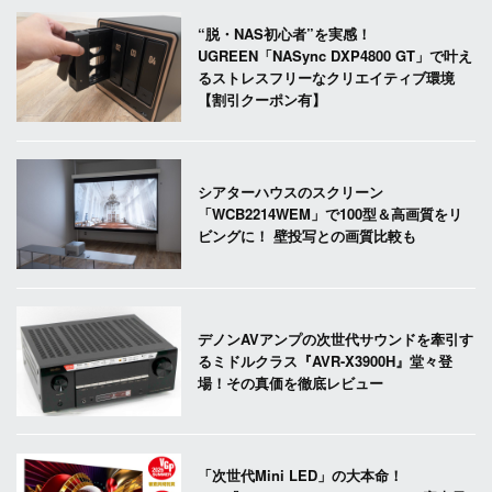
“脱・NAS初心者”を実感！
UGREEN「NASync DXP4800 GT」で叶え
るストレスフリーなクリエイティブ環境
【割引クーポン有】
シアターハウスのスクリーン
「WCB2214WEM」で100型＆高画質をリ
ビングに！ 壁投写との画質比較も
デノンAVアンプの次世代サウンドを牽引す
るミドルクラス『AVR-X3900H』堂々登
場！その真価を徹底レビュー
「次世代Mini LED」の大本命！