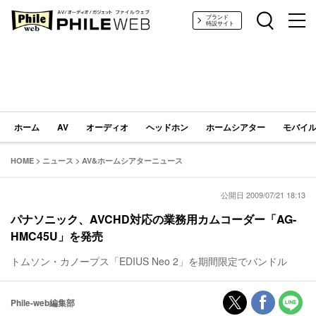
PHILE WEB｜AV/オーディオ/ガジェット
ブランド
特設サイト
ホーム
AV
オーディオ
ヘッドホン
ホームシアター
モバイル
HOME
>
ニュース
>
AV&ホームシアターニュース
公開日 2009/07/21 18:13
パナソニック、AVCHD対応の業務用カムコーダー「AG-
HMC45U」を発売
トムソン・カノープス「EDIUS Neo 2」を期間限定でバンドル
Phile-web編集部