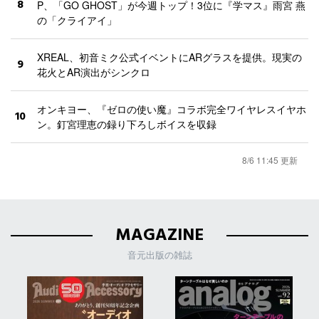
8
P、「GO GHOST」が今週トップ！3位に『学マス』雨宮 燕
の「クライアイ」
XREAL、初音ミク公式イベントにARグラスを提供。現実の
9
花火とAR演出がシンクロ
オンキヨー、『ゼロの使い魔』コラボ完全ワイヤレスイヤホ
10
ン。釘宮理恵の録り下ろしボイスを収録
8/6 11:45 更新
MAGAZINE
音元出版の雑誌