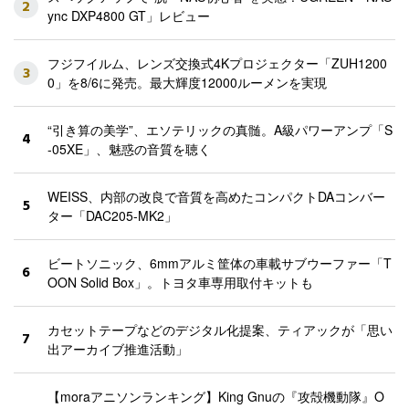
2
ync DXP4800 GT」レビュー
フジフイルム、レンズ交換式4Kプロジェクター「ZUH1200
3
0」を8/6に発売。最大輝度12000ルーメンを実現
“引き算の美学”、エソテリックの真髄。A級パワーアンプ「S
4
-05XE」、魅惑の音質を聴く
WEISS、内部の改良で音質を高めたコンパクトDAコンバー
5
ター「DAC205-MK2」
ビートソニック、6mmアルミ筐体の車載サブウーファー「T
6
OON Solid Box」。トヨタ車専用取付キットも
カセットテープなどのデジタル化提案、ティアックが「思い
7
出アーカイブ推進活動」
【moraアニソンランキング】King Gnuの『攻殻機動隊』O