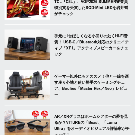
TCL『C8L』、VGP2026 SUMMER審査員
特別賞を受賞したSQD-Mini LEDを岩井喬
がチェック
手元に1台ほしくなる小回りの効くHi-Fi音
質！ USB-C／Bluetooth対応のクリエイテ
ィブ「XF1」アクティブスピーカーをチェ
ック
ゲーマー以外にもオススメ！他と一線を画
す座り心地と使い勝手のゲーミングチェ
ア、Boulies「Master Rex／Neo」レビュ
ー
AR／XRグラスはホームシアターの夢を見
るか？VITUREの「Beast」「Luma
Ultra」をオーディオビジュアル評論家がチ
ェック！