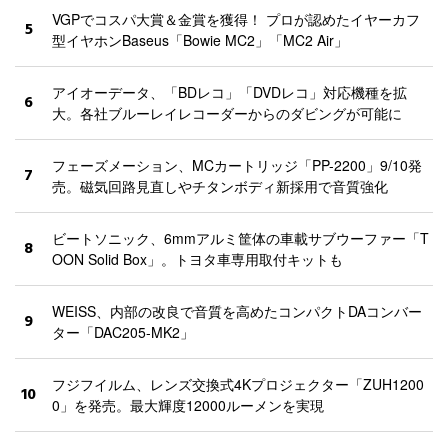
VGPでコスパ大賞＆金賞を獲得！ プロが認めたイヤーカフ
5
型イヤホンBaseus「Bowie MC2」「MC2 Air」
アイオーデータ、「BDレコ」「DVDレコ」対応機種を拡
6
大。各社ブルーレイレコーダーからのダビングが可能に
フェーズメーション、MCカートリッジ「PP-2200」9/10発
7
売。磁気回路見直しやチタンボディ新採用で音質強化
ビートソニック、6mmアルミ筐体の車載サブウーファー「T
8
OON Solid Box」。トヨタ車専用取付キットも
WEISS、内部の改良で音質を高めたコンパクトDAコンバー
9
ター「DAC205-MK2」
フジフイルム、レンズ交換式4Kプロジェクター「ZUH1200
10
0」を発売。最大輝度12000ルーメンを実現