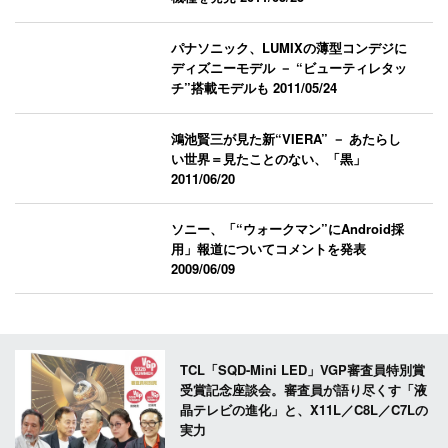
パナソニック、LUMIXの薄型コンデジに
ディズニーモデル － “ビューティレタッ
チ”搭載モデルも
2011/05/24
鴻池賢三が見た新“VIERA” － あたらし
い世界＝見たことのない、「黒」
2011/06/20
ソニー、「“ウォークマン”にAndroid採
用」報道についてコメントを発表
2009/06/09
TCL「SQD-Mini LED」VGP審査員特別賞
受賞記念座談会。審査員が語り尽くす「液
晶テレビの進化」と、X11L／C8L／C7Lの
実力