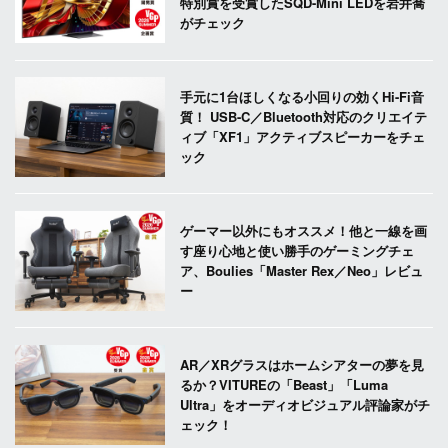
特別賞を受賞したSQD-Mini LEDを岩井喬
がチェック
手元に1台ほしくなる小回りの効くHi-Fi音
質！ USB-C／Bluetooth対応のクリエイテ
ィブ「XF1」アクティブスピーカーをチェ
ック
ゲーマー以外にもオススメ！他と一線を画
す座り心地と使い勝手のゲーミングチェ
ア、Boulies「Master Rex／Neo」レビュ
ー
AR／XRグラスはホームシアターの夢を見
るか？VITUREの「Beast」「Luma
Ultra」をオーディオビジュアル評論家がチ
ェック！