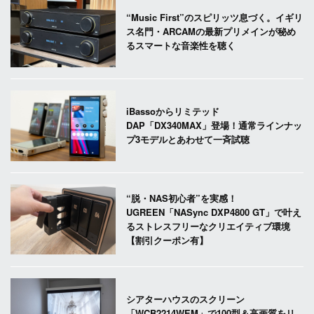
“Music First”のスピリッツ息づく。イギリ
ス名門・ARCAMの最新プリメインが秘め
るスマートな音楽性を聴く
iBassoからリミテッド
DAP「DX340MAX」登場！通常ラインナッ
プ3モデルとあわせて一斉試聴
“脱・NAS初心者”を実感！
UGREEN「NASync DXP4800 GT」で叶え
るストレスフリーなクリエイティブ環境
【割引クーポン有】
シアターハウスのスクリーン
「WCB2214WEM」で100型＆高画質をリ