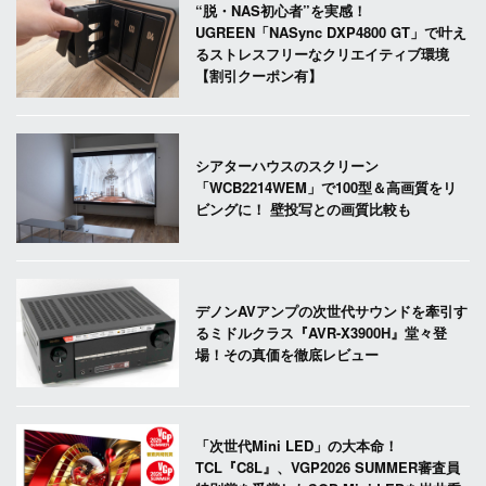
“脱・NAS初心者”を実感！
UGREEN「NASync DXP4800 GT」で叶え
るストレスフリーなクリエイティブ環境
【割引クーポン有】
シアターハウスのスクリーン
「WCB2214WEM」で100型＆高画質をリ
ビングに！ 壁投写との画質比較も
デノンAVアンプの次世代サウンドを牽引す
るミドルクラス『AVR-X3900H』堂々登
場！その真価を徹底レビュー
「次世代Mini LED」の大本命！
TCL『C8L』、VGP2026 SUMMER審査員