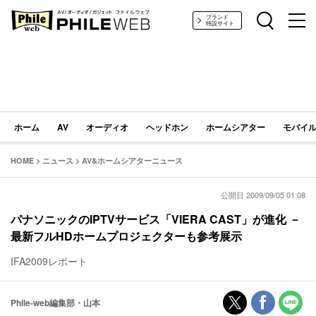
PHILE WEB｜AV/オーディオ/ガジェット
ブランド
特設サイト
ホーム
AV
オーディオ
ヘッドホン
ホームシアター
モバイル
HOME
>
ニュース
>
AV&ホームシアターニュース
公開日 2009/09/05 01:08
パナソニックのIPTVサービス「VIERA CAST」が進化 －
最新フルHDホームプロジェクターも参考展示
IFA2009レポート
Phile-web編集部・山本