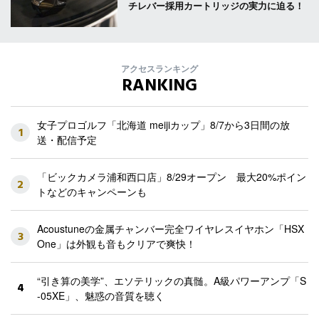
チレバー採用カートリッジの実力に迫る！
アクセスランキング
RANKING
女子プロゴルフ「北海道 meijiカップ」8/7から3日間の放
1
送・配信予定
「ビックカメラ浦和西口店」8/29オープン 最大20%ポイン
2
トなどのキャンペーンも
Acoustuneの金属チャンバー完全ワイヤレスイヤホン「HSX
3
One」は外観も音もクリアで爽快！
“引き算の美学”、エソテリックの真髄。A級パワーアンプ「S
4
-05XE」、魅惑の音質を聴く