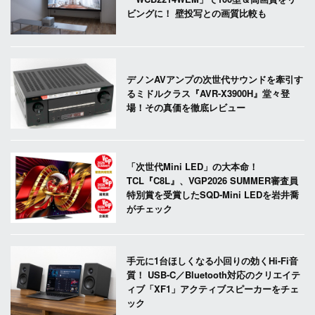
ビングに！ 壁投写との画質比較も
デノンAVアンプの次世代サウンドを牽引す
るミドルクラス『AVR-X3900H』堂々登
場！その真価を徹底レビュー
「次世代Mini LED」の大本命！
TCL『C8L』、VGP2026 SUMMER審査員
特別賞を受賞したSQD-Mini LEDを岩井喬
がチェック
手元に1台ほしくなる小回りの効くHi-Fi音
質！ USB-C／Bluetooth対応のクリエイテ
ィブ「XF1」アクティブスピーカーをチェ
ック