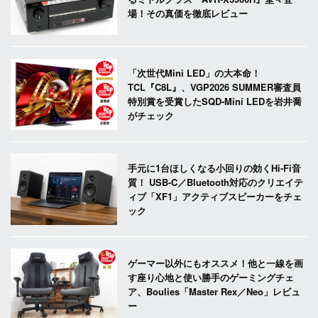
場！その真価を徹底レビュー
「次世代Mini LED」の大本命！
TCL『C8L』、VGP2026 SUMMER審査員
特別賞を受賞したSQD-Mini LEDを岩井喬
がチェック
手元に1台ほしくなる小回りの効くHi-Fi音
質！ USB-C／Bluetooth対応のクリエイテ
ィブ「XF1」アクティブスピーカーをチェ
ック
ゲーマー以外にもオススメ！他と一線を画
す座り心地と使い勝手のゲーミングチェ
ア、Boulies「Master Rex／Neo」レビュ
ー