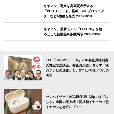
キヤノン、写真を高画質表示する
「PHOTOモード」搭載LCOSプロジェク
ターなど4機種を発売
2009/10/01
キヤノン、最新モデル「EOS 7D」を始
めとした新製品を多数展示
2009/09/07
TCL「SQD-Mini LED」VGP審査員特別賞
受賞記念座談会。審査員が語り尽くす「液
晶テレビの進化」と、X11L／C8L／C7Lの
実力
ゼンハイザー「ACCENTUM Clip」は『ら
しさ』全開の実力機！同社初イヤーカフ型
イヤホンを徹底レビュー