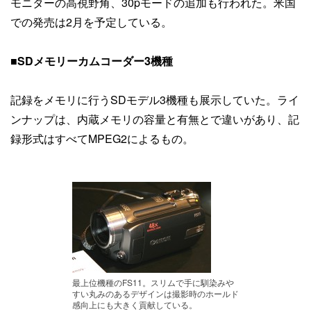
モニターの高視野角、30pモードの追加も行われた。米国
での発売は2月を予定している。
■SDメモリーカムコーダー3機種
記録をメモリに行うSDモデル3機種も展示していた。ライ
ンナップは、内蔵メモリの容量と有無とで違いがあり、記
録形式はすべてMPEG2によるもの。
最上位機種のFS11。スリムで手に馴染みや
すい丸みのあるデザインは撮影時のホールド
感向上にも大きく貢献している。