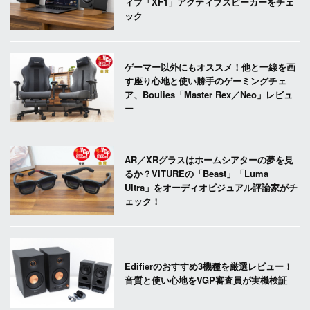
ィブ「XF1」アクティブスピーカーをチェ
ック
ゲーマー以外にもオススメ！他と一線を画
す座り心地と使い勝手のゲーミングチェ
ア、Boulies「Master Rex／Neo」レビュ
ー
AR／XRグラスはホームシアターの夢を見
るか？VITUREの「Beast」「Luma
Ultra」をオーディオビジュアル評論家がチ
ェック！
Edifierのおすすめ3機種を厳選レビュー！
音質と使い心地をVGP審査員が実機検証