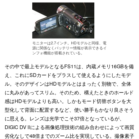
モニターは2.7インチ。HDモデルと同様、電
源に関係なくバッテリー情報が表示できるイ
ンフォ機能が搭載されている。
その中で最上モデルとなるFS11は、内蔵メモリ16GBを備
え、これにSDカードをプラスして使えるようにしたモデ
ル。そのデザインはHDモデルとはまったく別物で、全体
に丸みがあってスリム。そのため、構えたときのホールド
感はHDモデルよりも高い。しかもモード切替ボタンを大
型化して背面に配置するなど、使い勝手もかなり良さそう
に思える。レンズは光学でこそ37倍となっているが、
DIGIC DV llによる画像処理技術の組み合わせによって画質
劣化なしで48倍までのズーム比を実現している。撮像素子