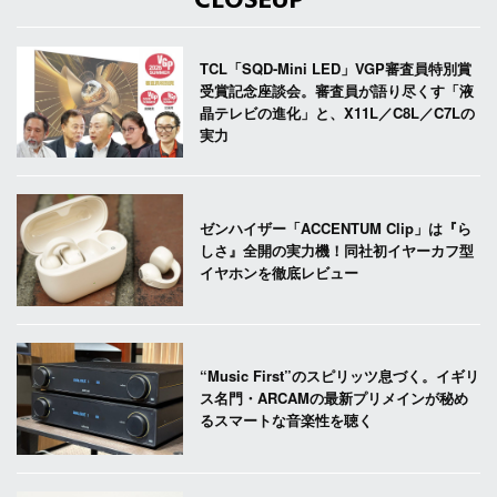
CLOSEUP
TCL「SQD-Mini LED」VGP審査員特別賞
受賞記念座談会。審査員が語り尽くす「液
晶テレビの進化」と、X11L／C8L／C7Lの
実力
ゼンハイザー「ACCENTUM Clip」は『ら
しさ』全開の実力機！同社初イヤーカフ型
イヤホンを徹底レビュー
“Music First”のスピリッツ息づく。イギリ
ス名門・ARCAMの最新プリメインが秘め
るスマートな音楽性を聴く