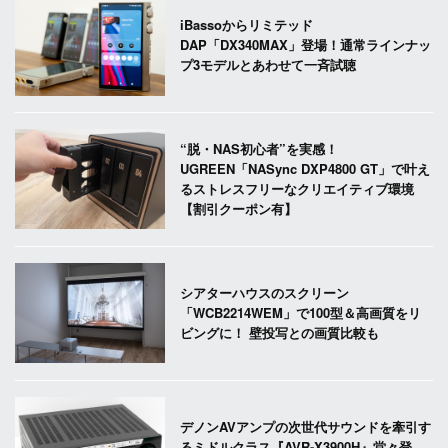
iBassoからリミテッド
DAP「DX340MAX」登場！通常ラインナッ
プ3モデルとあわせて一斉試聴
“脱・NAS初心者”を実感！
UGREEN「NASync DXP4800 GT」で叶え
るストレスフリーなクリエイティブ環境
【割引クーポン有】
シアターハウスのスクリーン
「WCB2214WEM」で100型＆高画質をリ
ビングに！ 壁投写との画質比較も
デノンAVアンプの次世代サウンドを牽引す
るミドルクラス『AVR-X3900H』堂々登