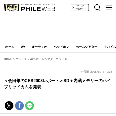
PHILE WEB｜AV/オーディオ/ガジェット
ブランド
特設サイト
ホーム
AV
オーディオ
ヘッドホン
ホームシアター
モバイル
HOME
>
ニュース
>
AV&ホームシアターニュース
公開日 2008/01/15 10:33
＜会田肇のCES2008レポート＞SD＋内蔵メモリーのハイ
ブリッドカムを発表