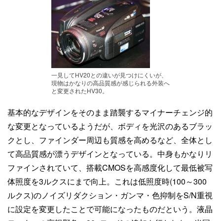
一見してHV20との違いが見つけにくいが、
現物はかなりの高品質感が感じられる外装へ
と変更されたHV30。
基本的なデザインをそのまま踏襲するマイナーチェンジ的
な変更となっているようだが、ボディを光沢のあるブラッ
クとし、ファインダー周辺も質感を高めるなど、全体とし
て高品質感が漂うデザインとなっている。中身もかなりリ
ファインされていて、搭載CMOSを高感度化して最低被写
体照度を3ルクスにまで向上。これは低照度時(100～300
ルクス)のノイズリダクション・ガンマ・色抑制をS/N重視
に設定を変更したことで可能になったものだという。液晶