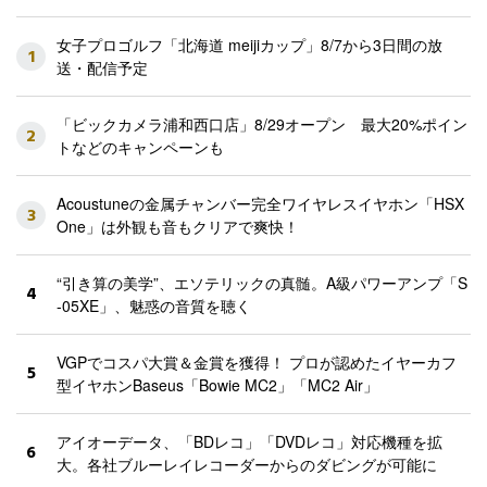
女子プロゴルフ「北海道 meijiカップ」8/7から3日間の放
1
送・配信予定
「ビックカメラ浦和西口店」8/29オープン 最大20%ポイン
2
トなどのキャンペーンも
Acoustuneの金属チャンバー完全ワイヤレスイヤホン「HSX
3
One」は外観も音もクリアで爽快！
“引き算の美学”、エソテリックの真髄。A級パワーアンプ「S
4
-05XE」、魅惑の音質を聴く
VGPでコスパ大賞＆金賞を獲得！ プロが認めたイヤーカフ
5
型イヤホンBaseus「Bowie MC2」「MC2 Air」
アイオーデータ、「BDレコ」「DVDレコ」対応機種を拡
6
大。各社ブルーレイレコーダーからのダビングが可能に