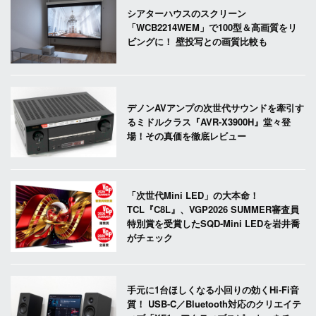
シアターハウスのスクリーン
「WCB2214WEM」で100型＆高画質をリ
ビングに！ 壁投写との画質比較も
デノンAVアンプの次世代サウンドを牽引す
るミドルクラス『AVR-X3900H』堂々登
場！その真価を徹底レビュー
「次世代Mini LED」の大本命！
TCL『C8L』、VGP2026 SUMMER審査員
特別賞を受賞したSQD-Mini LEDを岩井喬
がチェック
手元に1台ほしくなる小回りの効くHi-Fi音
質！ USB-C／Bluetooth対応のクリエイテ