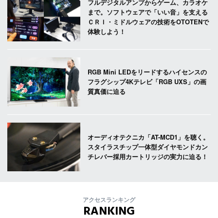
フルデジタルアンプからゲーム、カラオケ
まで。ソフトウェアで「いい音」を支える
ＣＲＩ・ミドルウェアの技術をOTOTENで
体験しよう！
RGB Mini LEDをリードするハイセンスの
フラグシップ4Kテレビ「RGB UXS」の画
質真価に迫る
オーディオテクニカ「AT-MCD1」を聴く。
スタイラスチップ一体型ダイヤモンドカン
チレバー採用カートリッジの実力に迫る！
アクセスランキング
RANKING