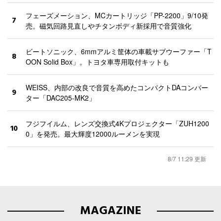
フェーズメーション、MCカートリッジ「PP-2200」9/10発
7
売。磁気回路見直しやチタンボディ新採用で音質強化
ビートソニック、6mmアルミ筐体の車載サブウーファー「T
8
OON Solid Box」。トヨタ車専用取付キットも
WEISS、内部の改良で音質を高めたコンパクトDAコンバー
9
ター「DAC205-MK2」
フジフイルム、レンズ交換式4Kプロジェクター「ZUH1200
10
0」を発売。最大輝度12000ルーメンを実現
8/7 11:29 更新
MAGAZINE