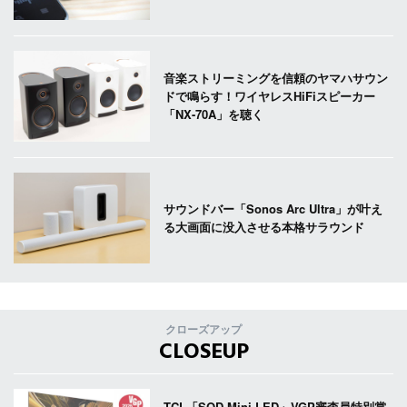
音楽ストリーミングを信頼のヤマハサウン
ドで鳴らす！ワイヤレスHiFiスピーカー
「NX-70A」を聴く
サウンドバー「Sonos Arc Ultra」が叶え
る大画面に没入させる本格サラウンド
クローズアップ
CLOSEUP
TCL「SQD-Mini LED」VGP審査員特別賞