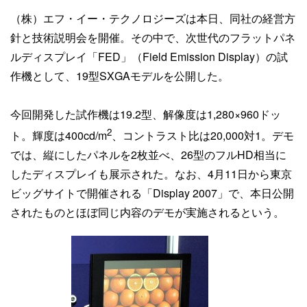
（株）エフ・イー・テクノロジーズは本日、同社の経営方
針と技術説明会を開催。その中で、次世代のフラットパネ
ルディスプレイ「FED」（Field Emission Display）の試
作機として、19型SXGAモデルを公開した。
今回開発した試作機は19.2型、解像度は1,280×960ドッ
2
ト。輝度は400cd/m
、コントラスト比は20,000対1。デモ
では、縦にしたパネルを2枚並べ、26型のフルHD相当に
したディスプレイも展示された。なお、4月11日から東京
ビッグサイトで開催される「Display 2007」で、本日公開
されたものとほぼ同じ内容のデモが実施されるという。