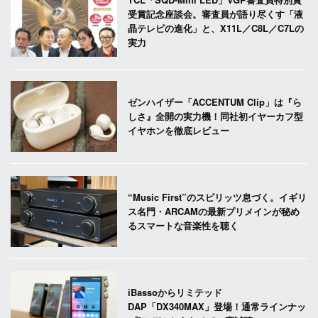
受賞記念座談会。審査員が語り尽くす「液
晶テレビの進化」と、X11L／C8L／C7Lの
実力
ゼンハイザー「ACCENTUM Clip」は『ら
しさ』全開の実力機！同社初イヤーカフ型
イヤホンを徹底レビュー
“Music First”のスピリッツ息づく。イギリ
ス名門・ARCAMの最新プリメインが秘め
るスマートな音楽性を聴く
iBassoからリミテッド
DAP「DX340MAX」登場！通常ラインナッ