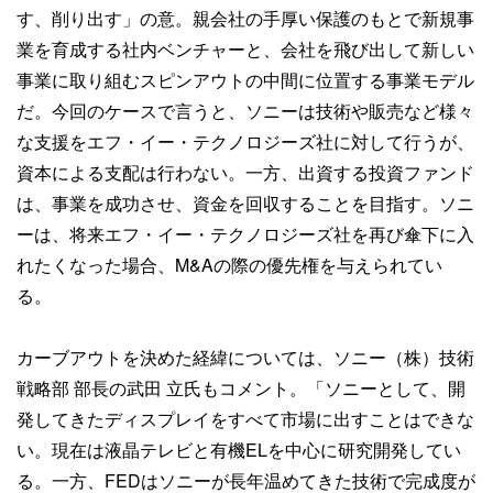
す、削り出す」の意。親会社の手厚い保護のもとで新規事
業を育成する社内ベンチャーと、会社を飛び出して新しい
事業に取り組むスピンアウトの中間に位置する事業モデル
だ。今回のケースで言うと、ソニーは技術や販売など様々
な支援をエフ・イー・テクノロジーズ社に対して行うが、
資本による支配は行わない。一方、出資する投資ファンド
は、事業を成功させ、資金を回収することを目指す。ソニ
ーは、将来エフ・イー・テクノロジーズ社を再び傘下に入
れたくなった場合、M&Aの際の優先権を与えられてい
る。
カーブアウトを決めた経緯については、ソニー（株）技術
戦略部 部長の武田 立氏もコメント。「ソニーとして、開
発してきたディスプレイをすべて市場に出すことはできな
い。現在は液晶テレビと有機ELを中心に研究開発してい
る。一方、FEDはソニーが長年温めてきた技術で完成度が