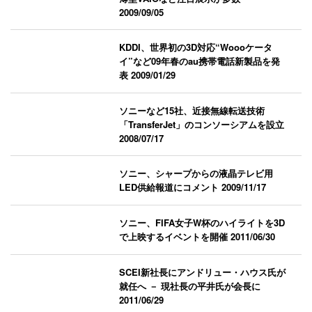
2009/09/05
KDDI、世界初の3D対応“Woooケータ
イ”など09年春のau携帯電話新製品を発
表
2009/01/29
ソニーなど15社、近接無線転送技術
「TransferJet」のコンソーシアムを設立
2008/07/17
ソニー、シャープからの液晶テレビ用
LED供給報道にコメント
2009/11/17
ソニー、FIFA女子W杯のハイライトを3D
で上映するイベントを開催
2011/06/30
SCEI新社長にアンドリュー・ハウス氏が
就任へ － 現社長の平井氏が会長に
2011/06/29