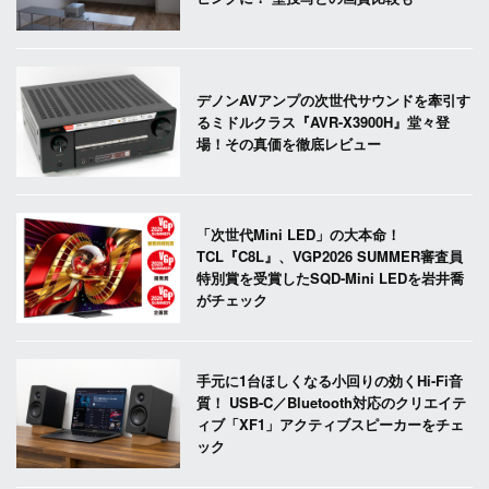
デノンAVアンプの次世代サウンドを牽引す
るミドルクラス『AVR-X3900H』堂々登
場！その真価を徹底レビュー
「次世代Mini LED」の大本命！
TCL『C8L』、VGP2026 SUMMER審査員
特別賞を受賞したSQD-Mini LEDを岩井喬
がチェック
手元に1台ほしくなる小回りの効くHi-Fi音
質！ USB-C／Bluetooth対応のクリエイテ
ィブ「XF1」アクティブスピーカーをチェ
ック