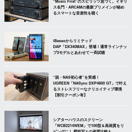
“Music First”のスピリッツ息づく。イギリ
ス名門・ARCAMの最新プリメインが秘め
るスマートな音楽性を聴く
iBassoからリミテッド
DAP「DX340MAX」登場！通常ラインナッ
プ3モデルとあわせて一斉試聴
“脱・NAS初心者”を実感！
UGREEN「NASync DXP4800 GT」で叶え
るストレスフリーなクリエイティブ環境
【割引クーポン有】
シアターハウスのスクリーン
「WCB2214WEM」で100型＆高画質をリ
ビングに！ 壁投写との画質比較も