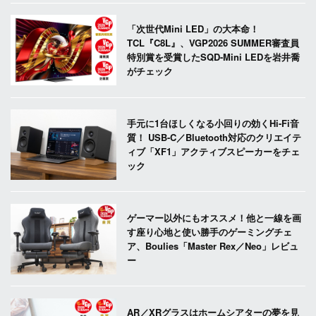
「次世代Mini LED」の大本命！
TCL『C8L』、VGP2026 SUMMER審査員
特別賞を受賞したSQD-Mini LEDを岩井喬
がチェック
手元に1台ほしくなる小回りの効くHi-Fi音
質！ USB-C／Bluetooth対応のクリエイテ
ィブ「XF1」アクティブスピーカーをチェ
ック
ゲーマー以外にもオススメ！他と一線を画
す座り心地と使い勝手のゲーミングチェ
ア、Boulies「Master Rex／Neo」レビュ
ー
AR／XRグラスはホームシアターの夢を見