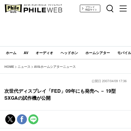
PHILE WEB｜AV/オーディオ/ガジェット
ブランド
特設サイト
ホーム
AV
オーディオ
ヘッドホン
ホームシアター
モバイル
HOME
>
ニュース
>
AV&ホームシアターニュース
公開日 2007/04/09 17:36
次世代ディスプレイ「FED」09年にも発売へ － 19型
SXGAの試作機が公開