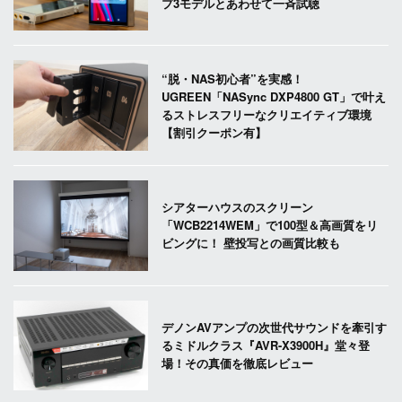
プ3モデルとあわせて一斉試聴
“脱・NAS初心者”を実感！
UGREEN「NASync DXP4800 GT」で叶え
るストレスフリーなクリエイティブ環境
【割引クーポン有】
シアターハウスのスクリーン
「WCB2214WEM」で100型＆高画質をリ
ビングに！ 壁投写との画質比較も
デノンAVアンプの次世代サウンドを牽引す
るミドルクラス『AVR-X3900H』堂々登
場！その真価を徹底レビュー