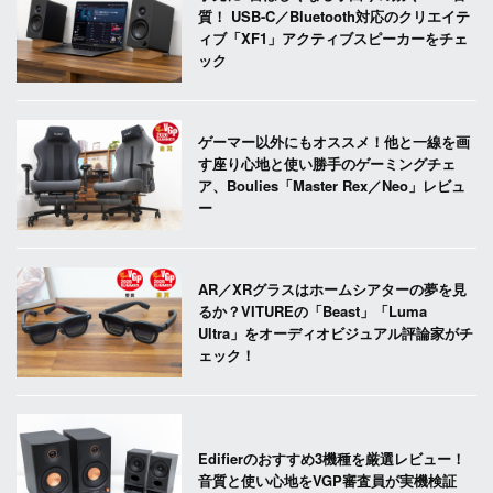
質！ USB-C／Bluetooth対応のクリエイテ
ィブ「XF1」アクティブスピーカーをチェ
ック
ゲーマー以外にもオススメ！他と一線を画
す座り心地と使い勝手のゲーミングチェ
ア、Boulies「Master Rex／Neo」レビュ
ー
AR／XRグラスはホームシアターの夢を見
るか？VITUREの「Beast」「Luma
Ultra」をオーディオビジュアル評論家がチ
ェック！
Edifierのおすすめ3機種を厳選レビュー！
音質と使い心地をVGP審査員が実機検証