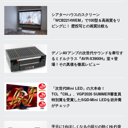
シアターハウスのスクリーン
「WCB2214WEM」で100型＆高画質をリ
ビングに！ 壁投写との画質比較も
デノンAVアンプの次世代サウンドを牽引す
るミドルクラス『AVR-X3900H』堂々登
場！その真価を徹底レビュー
「次世代Mini LED」の大本命！
TCL『C8L』、VGP2026 SUMMER審査員
特別賞を受賞したSQD-Mini LEDを岩井喬
がチェック
手元に1台ほしくなる小回りの効くHi-Fi音