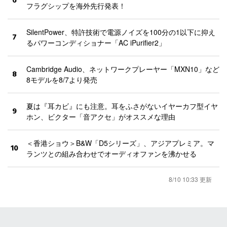
6
フラグシップを海外先行発表！
SilentPower、特許技術で電源ノイズを100分の1以下に抑え
7
るパワーコンディショナー「AC iPurifier2」
Cambridge Audio、ネットワークプレーヤー「MXN10」など
8
8モデルを8/7より発売
夏は『耳カビ』にも注意。耳をふさがないイヤーカフ型イヤ
9
ホン、ビクター「音アクセ」がオススメな理由
＜香港ショウ＞B&W「D5シリーズ」、アジアプレミア。マ
10
ランツとの組み合わせでオーディオファンを沸かせる
8/10 10:33 更新