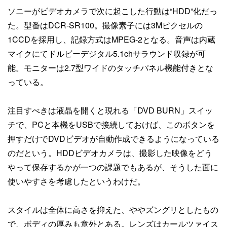
ソニーがビデオカメラで次に起こした行動は“HDD”化だっ
た。型番はDCR-SR100。撮像素子には3Mピクセルの
1CCDを採用し、記録方式はMPEG-2となる。音声は内蔵
マイクにてドルビーデジタル5.1chサラウンド収録が可
能。モニターは2.7型ワイドのタッチパネル機能付きとな
っている。
注目すべきは液晶を開くと現れる「DVD BURN」スイッ
チで、PCと本機をUSBで接続しておけば、このボタンを
押すだけでDVDビデオが自動作成できるようになっている
のだという。HDDビデオカメラは、撮影した映像をどう
やって保存するかが一つの課題でもあるが、そうした面に
使いやすさを考慮したというわけだ。
スタイルは全体に高さを抑えた、ややズングリとしたもの
で、ボディの厚みも意外とある。レンズはカールツァイス