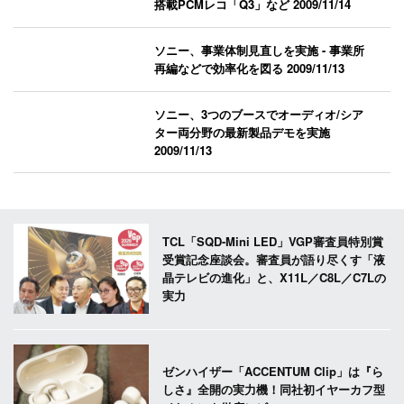
搭載PCMレコ「Q3」など
2009/11/14
ソニー、事業体制見直しを実施 - 事業所
再編などで効率化を図る
2009/11/13
ソニー、3つのブースでオーディオ/シア
ター両分野の最新製品デモを実施
2009/11/13
TCL「SQD-Mini LED」VGP審査員特別賞
受賞記念座談会。審査員が語り尽くす「液
晶テレビの進化」と、X11L／C8L／C7Lの
実力
ゼンハイザー「ACCENTUM Clip」は『ら
しさ』全開の実力機！同社初イヤーカフ型