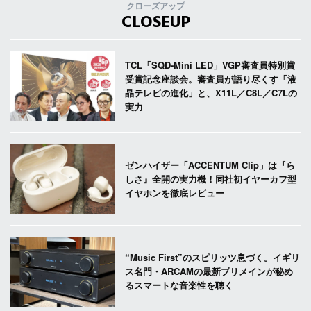
クローズアップ
CLOSEUP
TCL「SQD-Mini LED」VGP審査員特別賞
受賞記念座談会。審査員が語り尽くす「液
晶テレビの進化」と、X11L／C8L／C7Lの
実力
ゼンハイザー「ACCENTUM Clip」は『ら
しさ』全開の実力機！同社初イヤーカフ型
イヤホンを徹底レビュー
“Music First”のスピリッツ息づく。イギリ
ス名門・ARCAMの最新プリメインが秘め
るスマートな音楽性を聴く