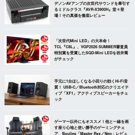
デノンAVアンプの次世代サウンドを牽引す
るミドルクラス『AVR-X3900H』堂々登
場！その真価を徹底レビュー
「次世代Mini LED」の大本命！
TCL『C8L』、VGP2026 SUMMER審査員
特別賞を受賞したSQD-Mini LEDを岩井喬
がチェック
手元に1台ほしくなる小回りの効くHi-Fi音
質！ USB-C／Bluetooth対応のクリエイテ
ィブ「XF1」アクティブスピーカーをチェ
ック
ゲーマー以外にもオススメ！他と一線を画
す座り心地と使い勝手のゲーミングチェ
ア、Boulies「Master Rex／Neo」レビュ