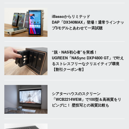
iBassoからリミテッド
DAP「DX340MAX」登場！通常ラインナッ
プ3モデルとあわせて一斉試聴
“脱・NAS初心者”を実感！
UGREEN「NASync DXP4800 GT」で叶え
るストレスフリーなクリエイティブ環境
【割引クーポン有】
シアターハウスのスクリーン
「WCB2214WEM」で100型＆高画質をリ
ビングに！ 壁投写との画質比較も