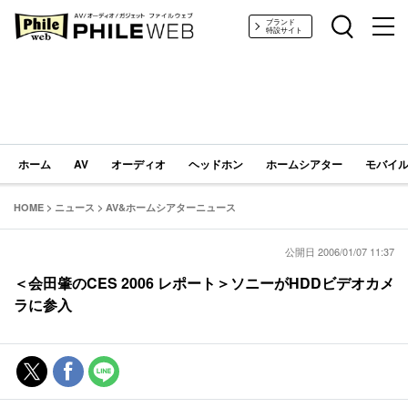
PHILE WEB｜AV/オーディオ/ガジェット
ブランド
特設サイト
ホーム
AV
オーディオ
ヘッドホン
ホームシアター
モバイル
HOME
>
ニュース
>
AV&ホームシアターニュース
公開日 2006/01/07 11:37
＜会田肇のCES 2006 レポート＞ソニーがHDDビデオカメ
ラに参入