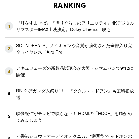
RANKING
『耳をすませば』『借りぐらしのアリエッティ』4Kデジタル
1
リマスターIMAX上映決定。Dolby Cinema上映も
SOUNDPEATS、ノイキャンや音質が強化された全部入り完
2
全ワイヤレス「Air6 Pro」
アキュフェーズの新製品試聴会が大阪・シマムセンで9/12に
3
開催
BS12で“ガンダム祭り”！ 『ククルス・ドアン』も無料初放
4
送
映像配信がテレビで映らない！ HDMIの「HDCP」を確かめ
5
てみましょう
＜香港ショウ＞オーディオテクニカ、“密閉型”ヘッドホンの