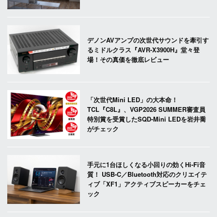
デノンAVアンプの次世代サウンドを牽引す
るミドルクラス『AVR-X3900H』堂々登
場！その真価を徹底レビュー
「次世代Mini LED」の大本命！
TCL『C8L』、VGP2026 SUMMER審査員
特別賞を受賞したSQD-Mini LEDを岩井喬
がチェック
手元に1台ほしくなる小回りの効くHi-Fi音
質！ USB-C／Bluetooth対応のクリエイテ
ィブ「XF1」アクティブスピーカーをチェ
ック