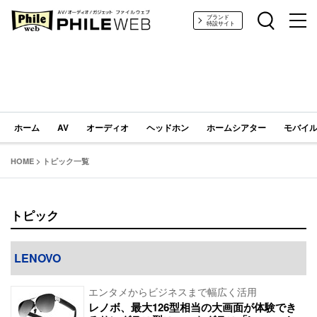
PHILE WEB｜AV/オーディオ/ガジェット
ブランド
特設サイト
ホーム
AV
オーディオ
ヘッドホン
ホームシアター
モバイル
HOME
>
トピック一覧
トピック
LENOVO
エンタメからビジネスまで幅広く活用
レノボ、最大126型相当の大画面が体験でき