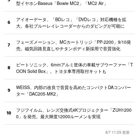
型イヤホンBaseus「Bowie MC2」「MC2 Air」
アイオーデータ、「BDレコ」「DVDレコ」対応機種を拡
6
大。各社ブルーレイレコーダーからのダビングが可能に
フェーズメーション、MCカートリッジ「PP-2200」9/10発
7
売。磁気回路見直しやチタンボディ新採用で音質強化
ビートソニック、6mmアルミ筐体の車載サブウーファー「T
8
OON Solid Box」。トヨタ車専用取付キットも
WEISS、内部の改良で音質を高めたコンパクトDAコンバー
9
ター「DAC205-MK2」
フジフイルム、レンズ交換式4Kプロジェクター「ZUH1200
10
0」を発売。最大輝度12000ルーメンを実現
8/7 11:29 更新