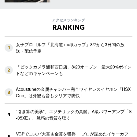
アクセスランキング
RANKING
女子プロゴルフ「北海道 meijiカップ」8/7から3日間の放
1
送・配信予定
「ビックカメラ浦和西口店」8/29オープン 最大20%ポイン
2
トなどのキャンペーンも
Acoustuneの金属チャンバー完全ワイヤレスイヤホン「HSX
3
One」は外観も音もクリアで爽快！
“引き算の美学”、エソテリックの真髄。A級パワーアンプ「S
4
-05XE」、魅惑の音質を聴く
VGPでコスパ大賞＆金賞を獲得！ プロが認めたイヤーカフ
5