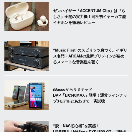
ゼンハイザー「ACCENTUM Clip」は『ら
しさ』全開の実力機！同社初イヤーカフ型
イヤホンを徹底レビュー
“Music First”のスピリッツ息づく。イギリ
ス名門・ARCAMの最新プリメインが秘め
るスマートな音楽性を聴く
iBassoからリミテッド
DAP「DX340MAX」登場！通常ラインナッ
プ3モデルとあわせて一斉試聴
“脱・NAS初心者”を実感！
UGREEN「NASync DXP4800 GT」で叶え