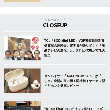
クローズアップ
CLOSEUP
TCL「SQD-Mini LED」VGP審査員特別賞
受賞記念座談会。審査員が語り尽くす「液
晶テレビの進化」と、X11L／C8L／C7Lの
実力
ゼンハイザー「ACCENTUM Clip」は『ら
しさ』全開の実力機！同社初イヤーカフ型
イヤホンを徹底レビュー
“Music First”のスピリッツ息づく。イギリ