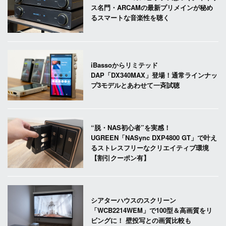
ス名門・ARCAMの最新プリメインが秘め
るスマートな音楽性を聴く
iBassoからリミテッド
DAP「DX340MAX」登場！通常ラインナッ
プ3モデルとあわせて一斉試聴
“脱・NAS初心者”を実感！
UGREEN「NASync DXP4800 GT」で叶え
るストレスフリーなクリエイティブ環境
【割引クーポン有】
シアターハウスのスクリーン
「WCB2214WEM」で100型＆高画質をリ
ビングに！ 壁投写との画質比較も