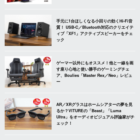
手元に1台ほしくなる小回りの効くHi-Fi音
質！ USB-C／Bluetooth対応のクリエイテ
ィブ「XF1」アクティブスピーカーをチェ
ック
ゲーマー以外にもオススメ！他と一線を画
す座り心地と使い勝手のゲーミングチェ
ア、Boulies「Master Rex／Neo」レビュ
ー
AR／XRグラスはホームシアターの夢を見
るか？VITUREの「Beast」「Luma
Ultra」をオーディオビジュアル評論家がチ
ェック！