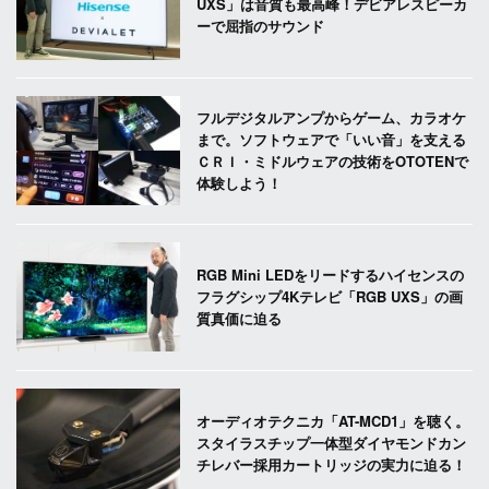
UXS」は音質も最高峰！デビアレスピーカ
ーで屈指のサウンド
フルデジタルアンプからゲーム、カラオケ
まで。ソフトウェアで「いい音」を支える
ＣＲＩ・ミドルウェアの技術をOTOTENで
体験しよう！
RGB Mini LEDをリードするハイセンスの
フラグシップ4Kテレビ「RGB UXS」の画
質真価に迫る
オーディオテクニカ「AT-MCD1」を聴く。
スタイラスチップ一体型ダイヤモンドカン
チレバー採用カートリッジの実力に迫る！