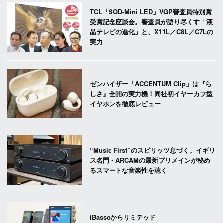
TCL「SQD-Mini LED」VGP審査員特別賞
受賞記念座談会。審査員が語り尽くす「液
晶テレビの進化」と、X11L／C8L／C7Lの
実力
ゼンハイザー「ACCENTUM Clip」は『ら
しさ』全開の実力機！同社初イヤーカフ型
イヤホンを徹底レビュー
“Music First”のスピリッツ息づく。イギリ
ス名門・ARCAMの最新プリメインが秘め
るスマートな音楽性を聴く
iBassoからリミテッド