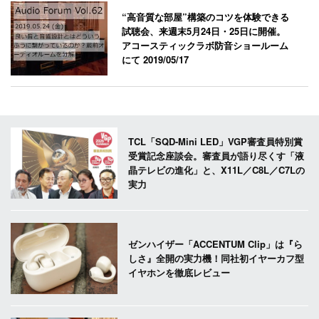
“高音質な部屋”構築のコツを体験できる
試聴会、来週末5月24日・25日に開催。
アコースティックラボ防音ショールーム
にて
2019/05/17
TCL「SQD-Mini LED」VGP審査員特別賞
受賞記念座談会。審査員が語り尽くす「液
晶テレビの進化」と、X11L／C8L／C7Lの
実力
ゼンハイザー「ACCENTUM Clip」は『ら
しさ』全開の実力機！同社初イヤーカフ型
イヤホンを徹底レビュー