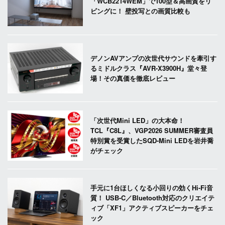
「WCB2214WEM」で100型＆高画質をリ
ビングに！ 壁投写との画質比較も
デノンAVアンプの次世代サウンドを牽引す
るミドルクラス『AVR-X3900H』堂々登
場！その真価を徹底レビュー
「次世代Mini LED」の大本命！
TCL『C8L』、VGP2026 SUMMER審査員
特別賞を受賞したSQD-Mini LEDを岩井喬
がチェック
手元に1台ほしくなる小回りの効くHi-Fi音
質！ USB-C／Bluetooth対応のクリエイテ
ィブ「XF1」アクティブスピーカーをチェ
ック