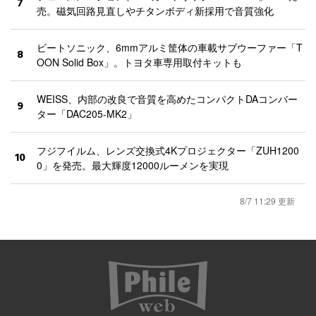
7
売。磁気回路見直しやチタンボディ新採用で音質強化
ビートソニック、6mmアルミ筐体の車載サブウーファー「T
8
OON Solid Box」。トヨタ車専用取付キットも
WEISS、内部の改良で音質を高めたコンパクトDAコンバー
9
ター「DAC205-MK2」
フジフイルム、レンズ交換式4Kプロジェクター「ZUH1200
10
0」を発売。最大輝度12000ルーメンを実現
8/7 11:29 更新