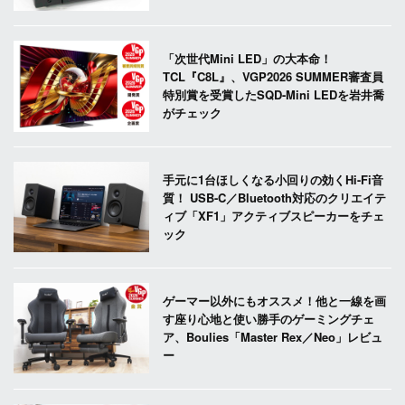
「次世代Mini LED」の大本命！
TCL『C8L』、VGP2026 SUMMER審査員
特別賞を受賞したSQD-Mini LEDを岩井喬
がチェック
手元に1台ほしくなる小回りの効くHi-Fi音
質！ USB-C／Bluetooth対応のクリエイテ
ィブ「XF1」アクティブスピーカーをチェ
ック
ゲーマー以外にもオススメ！他と一線を画
す座り心地と使い勝手のゲーミングチェ
ア、Boulies「Master Rex／Neo」レビュ
ー