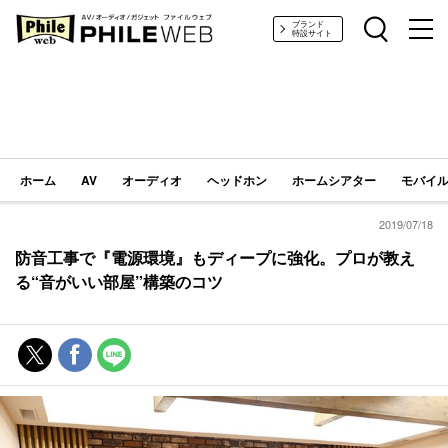
PHILE WEB｜AV/オーディオ/ガジェット
ブランド
特設サイト
ホーム
AV
オーディオ
ヘッドホン
ホームシアター
モバイル
2019/07/18
防音工事で『電源環境』もディープに強化。プロが教え
る“音がいい部屋”構築のコツ