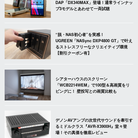
DAP「DX340MAX」登場！通常ラインナッ
プ3モデルとあわせて一斉試聴
“脱・NAS初心者”を実感！
UGREEN「NASync DXP4800 GT」で叶え
るストレスフリーなクリエイティブ環境
【割引クーポン有】
シアターハウスのスクリーン
「WCB2214WEM」で100型＆高画質をリ
ビングに！ 壁投写との画質比較も
デノンAVアンプの次世代サウンドを牽引す
るミドルクラス『AVR-X3900H』堂々登
場！その真価を徹底レビュー