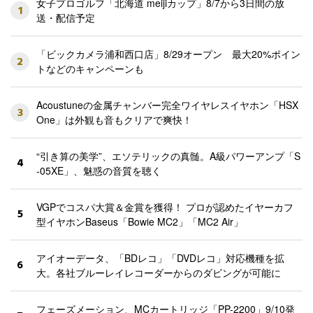
女子プロゴルフ「北海道 meijiカップ」8/7から3日間の放
1
送・配信予定
「ビックカメラ浦和西口店」8/29オープン 最大20%ポイン
2
トなどのキャンペーンも
Acoustuneの金属チャンバー完全ワイヤレスイヤホン「HSX
3
One」は外観も音もクリアで爽快！
“引き算の美学”、エソテリックの真髄。A級パワーアンプ「S
4
-05XE」、魅惑の音質を聴く
VGPでコスパ大賞＆金賞を獲得！ プロが認めたイヤーカフ
5
型イヤホンBaseus「Bowie MC2」「MC2 Air」
アイオーデータ、「BDレコ」「DVDレコ」対応機種を拡
6
大。各社ブルーレイレコーダーからのダビングが可能に
フェーズメーション、MCカートリッジ「PP-2200」9/10発