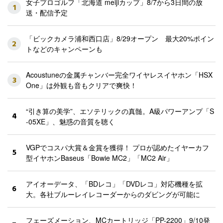
女子プロゴルフ「北海道 meijiカップ」8/7から3日間の放
1
送・配信予定
「ビックカメラ浦和西口店」8/29オープン 最大20%ポイン
2
トなどのキャンペーンも
Acoustuneの金属チャンバー完全ワイヤレスイヤホン「HSX
3
One」は外観も音もクリアで爽快！
“引き算の美学”、エソテリックの真髄。A級パワーアンプ「S
4
-05XE」、魅惑の音質を聴く
VGPでコスパ大賞＆金賞を獲得！ プロが認めたイヤーカフ
5
型イヤホンBaseus「Bowie MC2」「MC2 Air」
アイオーデータ、「BDレコ」「DVDレコ」対応機種を拡
6
大。各社ブルーレイレコーダーからのダビングが可能に
フェーズメーション、MCカートリッジ「PP-2200」9/10発