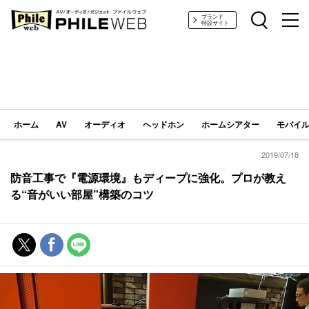
PHILE WEB｜AV/オーディオ/ガジェット
ブランド
特設サイト
ホーム
AV
オーディオ
ヘッドホン
ホームシアター
モバイル
2019/07/18
防音工事で『電源環境』もディープに強化。プロが教え
る“音がいい部屋”構築のコツ