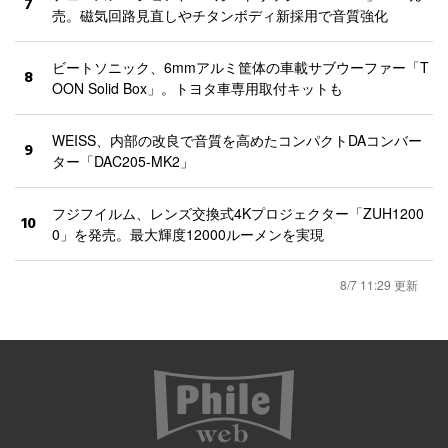
7
売。磁気回路見直しやチタンボディ新採用で音質強化
ビートソニック、6mmアルミ筐体の車載サブウーファー「T
8
OON Solid Box」。トヨタ車専用取付キットも
WEISS、内部の改良で音質を高めたコンパクトDAコンバー
9
ター「DAC205-MK2」
フジフイルム、レンズ交換式4Kプロジェクター「ZUH1200
10
0」を発売。最大輝度12000ルーメンを実現
8/7 11:29 更新