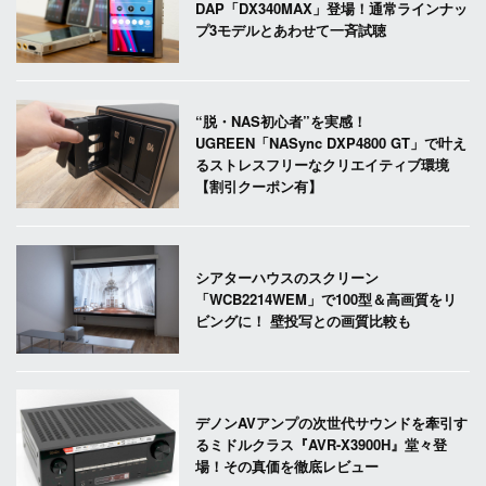
DAP「DX340MAX」登場！通常ラインナッ
プ3モデルとあわせて一斉試聴
“脱・NAS初心者”を実感！
UGREEN「NASync DXP4800 GT」で叶え
るストレスフリーなクリエイティブ環境
【割引クーポン有】
シアターハウスのスクリーン
「WCB2214WEM」で100型＆高画質をリ
ビングに！ 壁投写との画質比較も
デノンAVアンプの次世代サウンドを牽引す
るミドルクラス『AVR-X3900H』堂々登
場！その真価を徹底レビュー