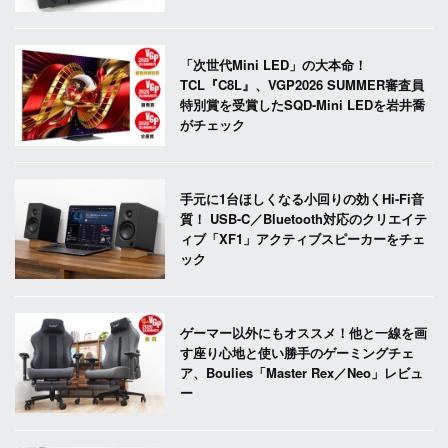
「次世代Mini LED」の大本命！
TCL『C8L』、VGP2026 SUMMER審査員
特別賞を受賞したSQD-Mini LEDを岩井喬
がチェック
手元に1台ほしくなる小回りの効くHi-Fi音
質！ USB-C／Bluetooth対応のクリエイテ
ィブ「XF1」アクティブスピーカーをチェ
ック
ゲーマー以外にもオススメ！他と一線を画
す座り心地と使い勝手のゲーミングチェ
ア、Boulies「Master Rex／Neo」レビュ
ー