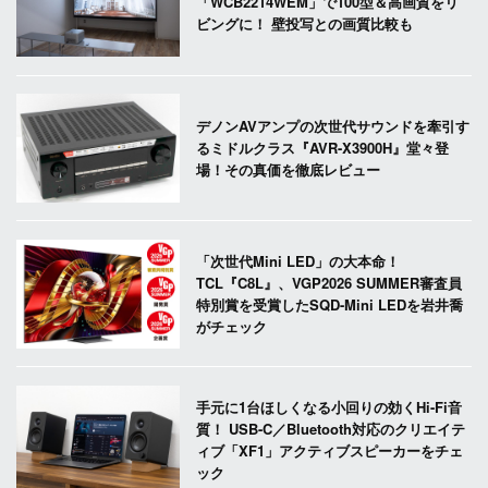
「WCB2214WEM」で100型＆高画質をリ
ビングに！ 壁投写との画質比較も
デノンAVアンプの次世代サウンドを牽引す
るミドルクラス『AVR-X3900H』堂々登
場！その真価を徹底レビュー
「次世代Mini LED」の大本命！
TCL『C8L』、VGP2026 SUMMER審査員
特別賞を受賞したSQD-Mini LEDを岩井喬
がチェック
手元に1台ほしくなる小回りの効くHi-Fi音
質！ USB-C／Bluetooth対応のクリエイテ
ィブ「XF1」アクティブスピーカーをチェ
ック