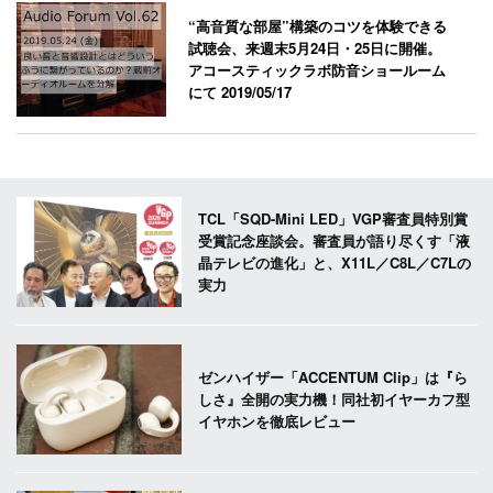
“高音質な部屋”構築のコツを体験できる
試聴会、来週末5月24日・25日に開催。
アコースティックラボ防音ショールーム
にて
2019/05/17
TCL「SQD-Mini LED」VGP審査員特別賞
受賞記念座談会。審査員が語り尽くす「液
晶テレビの進化」と、X11L／C8L／C7Lの
実力
ゼンハイザー「ACCENTUM Clip」は『ら
しさ』全開の実力機！同社初イヤーカフ型
イヤホンを徹底レビュー