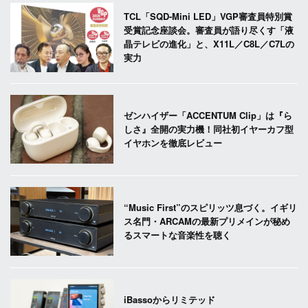
TCL「SQD-Mini LED」VGP審査員特別賞
受賞記念座談会。審査員が語り尽くす「液
晶テレビの進化」と、X11L／C8L／C7Lの
実力
ゼンハイザー「ACCENTUM Clip」は『ら
しさ』全開の実力機！同社初イヤーカフ型
イヤホンを徹底レビュー
“Music First”のスピリッツ息づく。イギリ
ス名門・ARCAMの最新プリメインが秘め
るスマートな音楽性を聴く
iBassoからリミテッド