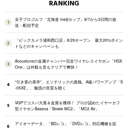
RANKING
女子プロゴルフ「北海道 meijiカップ」8/7から3日間の放
1
送・配信予定
「ビックカメラ浦和西口店」8/29オープン 最大20%ポイン
2
トなどのキャンペーンも
Acoustuneの金属チャンバー完全ワイヤレスイヤホン「HSX
3
One」は外観も音もクリアで爽快！
“引き算の美学”、エソテリックの真髄。A級パワーアンプ「S
4
-05XE」、魅惑の音質を聴く
VGPでコスパ大賞＆金賞を獲得！ プロが認めたイヤーカフ
5
型イヤホンBaseus「Bowie MC2」「MC2 Air」
アイオーデータ、「BDレコ」「DVDレコ」対応機種を拡
6