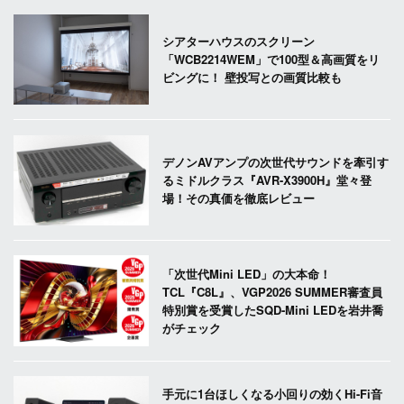
シアターハウスのスクリーン
「WCB2214WEM」で100型＆高画質をリ
ビングに！ 壁投写との画質比較も
デノンAVアンプの次世代サウンドを牽引す
るミドルクラス『AVR-X3900H』堂々登
場！その真価を徹底レビュー
「次世代Mini LED」の大本命！
TCL『C8L』、VGP2026 SUMMER審査員
特別賞を受賞したSQD-Mini LEDを岩井喬
がチェック
手元に1台ほしくなる小回りの効くHi-Fi音