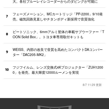
大。各社ブルーレイレコーダーからのダビングが可能に
フェーズメーション、MCカートリッジ「PP-2200」9/10発
7
売。磁気回路見直しやチタンボディ新採用で音質強化
ビートソニック、6mmアルミ筐体の車載サブウーファー「T
8
OON Solid Box」。トヨタ車専用取付キットも
WEISS、内部の改良で音質を高めたコンパクトDAコンバー
9
ター「DAC205-MK2」
フジフイルム、レンズ交換式4Kプロジェクター「ZUH1200
10
0」を発売。最大輝度12000ルーメンを実現
8/7 11:29 更新