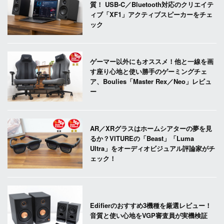
質！ USB-C／Bluetooth対応のクリエイテ
ィブ「XF1」アクティブスピーカーをチェ
ック
ゲーマー以外にもオススメ！他と一線を画
す座り心地と使い勝手のゲーミングチェ
ア、Boulies「Master Rex／Neo」レビュ
ー
AR／XRグラスはホームシアターの夢を見
るか？VITUREの「Beast」「Luma
Ultra」をオーディオビジュアル評論家がチ
ェック！
Edifierのおすすめ3機種を厳選レビュー！
音質と使い心地をVGP審査員が実機検証