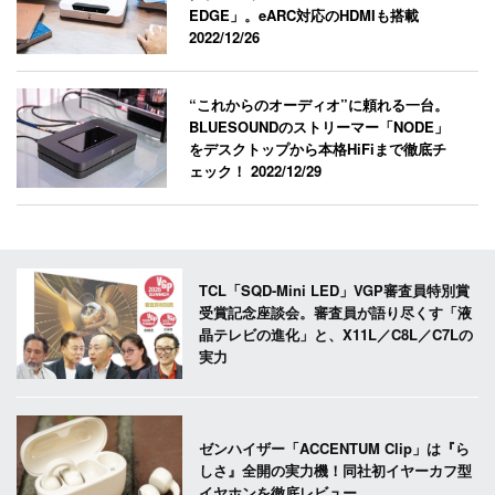
EDGE」。eARC対応のHDMIも搭載
2022/12/26
“これからのオーディオ”に頼れる一台。
BLUESOUNDのストリーマー「NODE」
をデスクトップから本格HiFiまで徹底チ
ェック！
2022/12/29
TCL「SQD-Mini LED」VGP審査員特別賞
受賞記念座談会。審査員が語り尽くす「液
晶テレビの進化」と、X11L／C8L／C7Lの
実力
ゼンハイザー「ACCENTUM Clip」は『ら
しさ』全開の実力機！同社初イヤーカフ型
イヤホンを徹底レビュー