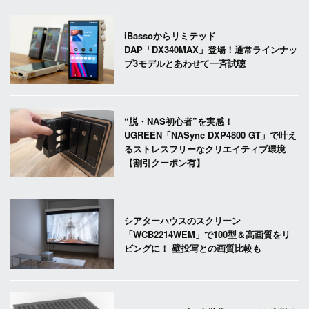
iBassoからリミテッド
DAP「DX340MAX」登場！通常ラインナッ
プ3モデルとあわせて一斉試聴
“脱・NAS初心者”を実感！
UGREEN「NASync DXP4800 GT」で叶え
るストレスフリーなクリエイティブ環境
【割引クーポン有】
シアターハウスのスクリーン
「WCB2214WEM」で100型＆高画質をリ
ビングに！ 壁投写との画質比較も