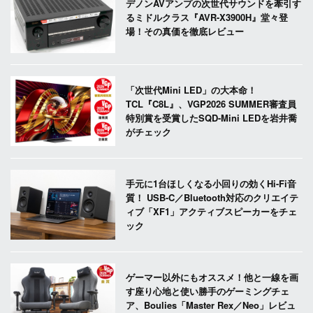
デノンAVアンプの次世代サウンドを牽引す
るミドルクラス『AVR-X3900H』堂々登
場！その真価を徹底レビュー
「次世代Mini LED」の大本命！
TCL『C8L』、VGP2026 SUMMER審査員
特別賞を受賞したSQD-Mini LEDを岩井喬
がチェック
手元に1台ほしくなる小回りの効くHi-Fi音
質！ USB-C／Bluetooth対応のクリエイテ
ィブ「XF1」アクティブスピーカーをチェ
ック
ゲーマー以外にもオススメ！他と一線を画
す座り心地と使い勝手のゲーミングチェ
ア、Boulies「Master Rex／Neo」レビュ