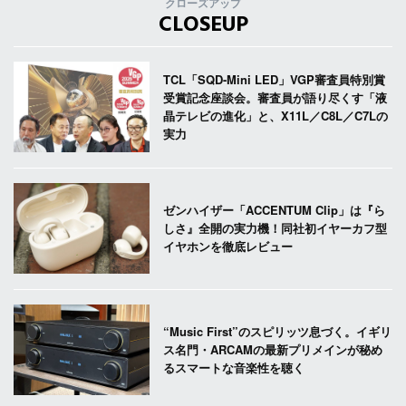
クローズアップ
CLOSEUP
TCL「SQD-Mini LED」VGP審査員特別賞
受賞記念座談会。審査員が語り尽くす「液
晶テレビの進化」と、X11L／C8L／C7Lの
実力
ゼンハイザー「ACCENTUM Clip」は『ら
しさ』全開の実力機！同社初イヤーカフ型
イヤホンを徹底レビュー
“Music First”のスピリッツ息づく。イギリ
ス名門・ARCAMの最新プリメインが秘め
るスマートな音楽性を聴く