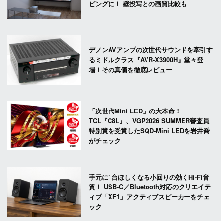
ビングに！ 壁投写との画質比較も
デノンAVアンプの次世代サウンドを牽引す
るミドルクラス『AVR-X3900H』堂々登
場！その真価を徹底レビュー
「次世代Mini LED」の大本命！
TCL『C8L』、VGP2026 SUMMER審査員
特別賞を受賞したSQD-Mini LEDを岩井喬
がチェック
手元に1台ほしくなる小回りの効くHi-Fi音
質！ USB-C／Bluetooth対応のクリエイテ
ィブ「XF1」アクティブスピーカーをチェ
ック