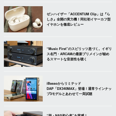
ゼンハイザー「ACCENTUM Clip」は『ら
しさ』全開の実力機！同社初イヤーカフ型
イヤホンを徹底レビュー
“Music First”のスピリッツ息づく。イギリ
ス名門・ARCAMの最新プリメインが秘め
るスマートな音楽性を聴く
iBassoからリミテッド
DAP「DX340MAX」登場！通常ラインナッ
プ3モデルとあわせて一斉試聴
“脱・NAS初心者”を実感！