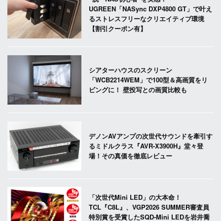
UGREEN「NASync DXP4800 GT」で叶え
るストレスフリーなクリエイティブ環境
【割引クーポン有】
シアターハウスのスクリーン
「WCB2214WEM」で100型＆高画質をリ
ビングに！ 壁投写との画質比較も
デノンAVアンプの次世代サウンドを牽引す
るミドルクラス『AVR-X3900H』堂々登
場！その真価を徹底レビュー
「次世代Mini LED」の大本命！
TCL『C8L』、VGP2026 SUMMER審査員
特別賞を受賞したSQD-Mini LEDを岩井喬