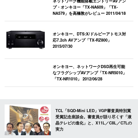
ネットワーク機能搭載エントリーAVアン
プ・オンキヨー「TX-NA609」「TX-
NA579」を高橋敦がレビュー
2011/04/18
オンキヨー、DTS:X/ドルビーアトモス対
応7.2ch AVアンプ「TX-RZ800」
2015/07/30
オンキヨー、ネットワークDSD再生可能
なフラグシップAVアンプ「TX-NR5010」
「TX-NR1010」
2012/06/28
TCL「SQD-Mini LED」VGP審査員特別賞
受賞記念座談会。審査員が語り尽くす「液
晶テレビの進化」と、X11L／C8L／C7Lの
実力