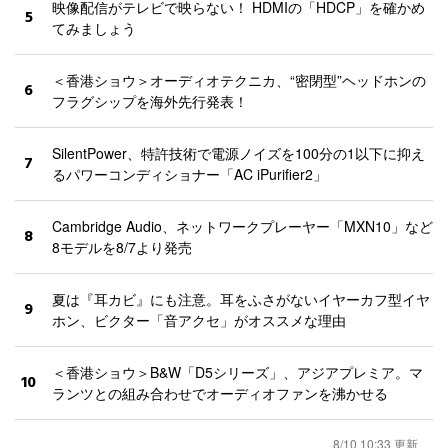
映像配信がテレビで映らない！ HDMIの「HDCP」を確かめ
5
てみましょう
＜香港ショウ＞オーディオテクニカ、“密閉型”ヘッドホンの
6
フラグシップを海外先行発表！
SilentPower、特許技術で電源ノイズを100分の1以下に抑え
7
るパワーコンディショナー「AC iPurifier2」
Cambridge Audio、ネットワークプレーヤー「MXN10」など
8
8モデルを8/7より発売
夏は『耳カビ』にも注意。耳をふさがないイヤーカフ型イヤ
9
ホン、ビクター「音アクセ」がオススメな理由
＜香港ショウ＞B&W「D5シリーズ」、アジアプレミア。マ
10
ランツとの組み合わせでオーディオファンを沸かせる
8/10 10:33 更新