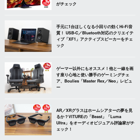
がチェック
手元に1台ほしくなる小回りの効くHi-Fi音
質！ USB-C／Bluetooth対応のクリエイテ
ィブ「XF1」アクティブスピーカーをチェ
ック
ゲーマー以外にもオススメ！他と一線を画
す座り心地と使い勝手のゲーミングチェ
ア、Boulies「Master Rex／Neo」レビュ
ー
AR／XRグラスはホームシアターの夢を見
るか？VITUREの「Beast」「Luma
Ultra」をオーディオビジュアル評論家がチ
ェック！