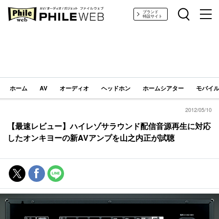
PHILE WEB｜AV/オーディオ/ガジェット
ブランド
特設サイト
ホーム
AV
オーディオ
ヘッドホン
ホームシアター
モバイル
2012/05/10
【最速レビュー】ハイレゾサラウンド配信音源再生に対応
したオンキヨーの新AVアンプを山之内正が試聴